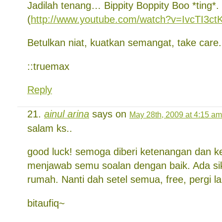
Jadilah tenang… Bippity Boppity Boo *ting*.
(
http://www.youtube.com/watch?v=IvcTI3ct
Betulkan niat, kuatkan semangat, take care.
::truemax
Reply
ainul arina
says on
May 28th, 2009 at 4:15 am
salam ks..
good luck! semoga diberi ketenangan dan 
menjawab semu soalan dengan baik. Ada sik
rumah. Nanti dah setel semua, free, pergi la
bitaufiq~