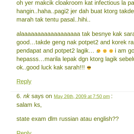
oh yer makcik cloakroom kat infectious la pa
hangin..haha..pagi2 jer dah buat ktorg tak
marah tak tentu pasal..hihi..
alaaaaaaaaaaaaaaaaaa tak besnye kak sarah
good…takde geng nak potpet2 and korek ra
pendapat and potpet2 lagik…
i am g
hepasss…marila lepak dgn ktorg lagik sebe
ok..good luck kak sarah!!!
Reply
nk
says on
:
May 26th, 2009 at 7:50 pm
salam ks,
state exam dlm russian atau english??
Reply