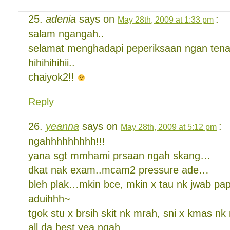
adenia
says on
:
May 28th, 2009 at 1:33 pm
salam ngangah..
selamat menghadapi peperiksaan ngan tenan
hihihihihii..
chaiyok2!!
Reply
yeanna
says on
:
May 28th, 2009 at 5:12 pm
ngahhhhhhhhh!!!
yana sgt mmhami prsaan ngah skang…
dkat nak exam..mcam2 pressure ade…
bleh plak…mkin bce, mkin x tau nk jwab 
aduihhh~
tgok stu x brsih skit nk mrah, sni x kmas n
all da best yea ngah….