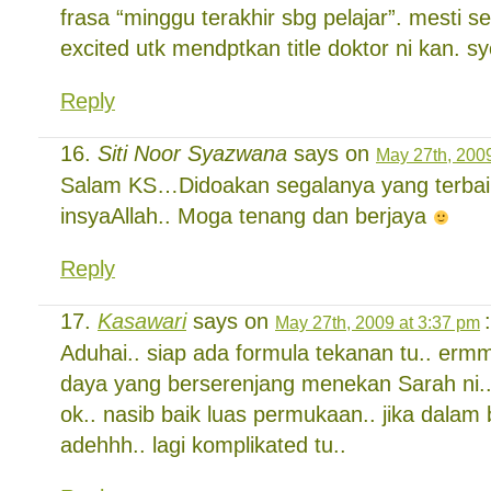
frasa “minggu terakhir sbg pelajar”. mesti 
excited utk mendptkan title doktor ni kan. 
Reply
Siti Noor Syazwana
says on
May 27th, 2009
Salam KS…Didoakan segalanya yang terba
insyaAllah.. Moga tenang dan berjaya
Reply
Kasawari
says on
:
May 27th, 2009 at 3:37 pm
Aduhai.. siap ada formula tekanan tu.. erm
daya yang berserenjang menekan Sarah ni.
ok.. nasib baik luas permukaan.. jika dalam 
adehhh.. lagi komplikated tu..