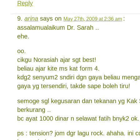
Reply
arina
says on
:
May 27th, 2009 at 2:36 am
assalamualaikum Dr. Sarah ..
ehe.
oo.
cikgu Norasiah ajar sgt best!
beliau ajar kite ms kat form 4.
kdg2 senyum2 sndiri dgn gaya beliau mengaj
gaya yg tersendiri, takde sape boleh tiru!
semoge sgl kegusaran dan tekanan yg Kak 
berkurang ..
bc ayat 1000 dinar n selawat fatih bnyk2 ok.
ps : tension? jom dgr lagu rock. ahaha. ini 