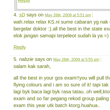
Reply
sD
says on
:
May 26th, 2009 at 5:51 pm
wah.relax relax KS.ni sume cabaran yg nak 
bergelar doktor :).all the best in the state e
elok jangan samapi terpeleot sudah la ya =)
Reply
nabzie
says on
:
May 26th, 2009 at 5:55 pm
salam kak sarah,
all the best in your gos exam!!you will pull t
flying colours and i am so sure of it! tapi t
lagi byk baca lagi byk rasa tatau..oh well,k
exam and so far pegang rekod group paling
exam this year utk batch ktorg.huahua..