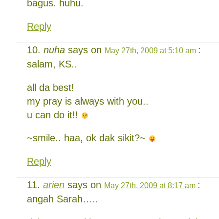
bagus. huhu.
Reply
nuha
says on
:
May 27th, 2009 at 5:10 am
salam, KS..
all da best!
my pray is always with you..
u can do it!!
~smile.. haa, ok dak sikit?~
Reply
arien
says on
:
May 27th, 2009 at 8:17 am
angah Sarah…..