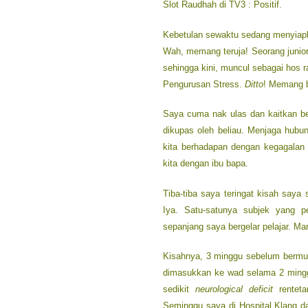
Slot Raudhah di TV3 : Positif.
Kebetulan sewaktu sedang menyiapka
Wah, memang teruja! Seorang junio
sehingga kini, muncul sebagai hos 
Pengurusan Stress.
Ditto
! Memang b
Saya cuma nak ulas dan kaitkan be
dikupas oleh beliau. Menjaga hubu
kita berhadapan dengan kegagalan
kita dengan ibu bapa.
Tiba-tiba saya teringat kisah saya
Iya. Satu-satunya subjek yang 
sepanjang saya bergelar pelajar. M
Kisahnya, 3 minggu sebelum bermul
dimasukkan ke wad selama 2 mingg
sedikit
neurological deficit
renteta
Seminggu saya di Hospital Klang d