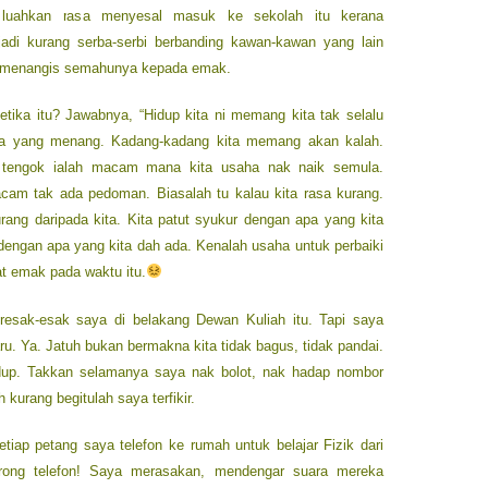
luahkan rasa menyesal masuk ke sekolah itu kerana
di kurang serba-serbi berbanding kawan-kawan yang lain
ya menangis semahunya kepada emak.
ika itu? Jawabnya, “Hidup kita ni memang kita tak selalu
saja yang menang. Kadang-kadang kita memang akan kalah.
 tengok ialah macam mana kita usaha nak naik semula.
m tak ada pedoman. Biasalah tu kalau kita rasa kurang.
urang daripada kita. Kita patut syukur dengan apa yang kita
 dengan apa yang kita dah ada. Kenalah usaha untuk perbaiki
at emak pada waktu itu.
esak-esak saya di belakang Dewan Kuliah itu. Tapi saya
. Ya. Jatuh bukan bermakna kita tidak bagus, tidak pandai.
idup. Takkan selamanya saya nak bolot, nak hadap nombor
h kurang begitulah saya terfikir.
setiap petang saya telefon ke rumah untuk belajar Fizik dari
rong telefon! Saya merasakan, mendengar suara mereka