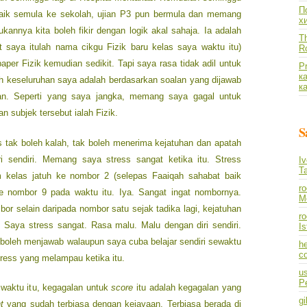
По
aik semula ke sekolah, ujian P3 pun bermula dan memang
х
kannya kita boleh fikir dengan logik akal sahaja. Ia adalah
Th
t saya itulah nama cikgu Fizik baru kelas saya waktu itu)
R
aper Fizik kemudian sedikit. Tapi saya rasa tidak adil untuk
P
к
h keseluruhan saya adalah berdasarkan soalan yang dijawab
к
wan. Seperti yang saya jangka, memang saya gagal untuk
n subjek tersebut ialah Fizik.
S
 tak boleh kalah, tak boleh menerima kejatuhan dan apatah
iri sendiri. Memang saya stress sangat ketika itu. Stress
I
T
kelas jatuh ke nombor 2 (selepas Faaiqah sahabat baik
r
ke nombor 9 pada waktu itu. Iya. Sangat ingat nombornya.
M
or selain daripada nombor satu sejak tadika lagi, kejatuhan
ro
 Saya stress sangat. Rasa malu. Malu dengan diri sendiri.
I
boleh menjawab walaupun saya cuba belajar sendiri sewaktu
he
co
tress yang melampau ketika itu.
us
P
 waktu itu, kegagalan untuk
score
itu adalah kegagalan yang
gi
t
yang sudah terbiasa dengan kejayaan. Terbiasa berada di