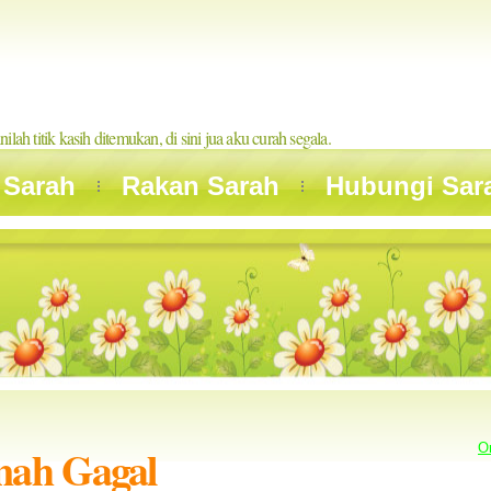
inilah titik kasih ditemukan, di sini jua aku curah segala.
 Sarah
Rakan Sarah
Hubungi Sar
nah Gagal
O