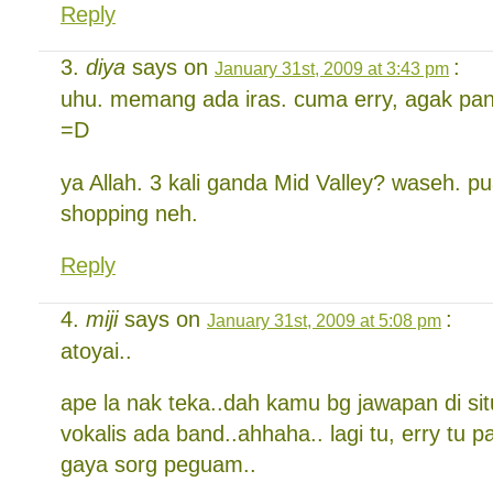
Reply
diya
says on
:
January 31st, 2009 at 3:43 pm
uhu. memang ada iras. cuma erry, agak pa
=D
ya Allah. 3 kali ganda Mid Valley? waseh. pu
shopping neh.
Reply
miji
says on
:
January 31st, 2009 at 5:08 pm
atoyai..
ape la nak teka..dah kamu bg jawapan di situ
vokalis ada band..ahhaha.. lagi tu, erry tu p
gaya sorg peguam..