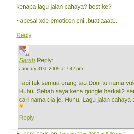
kenapa lagu jalan cahaya? best ke?
~apesal xde emoticon cni..buatlaaaa..
Reply
Sarah
Reply:
January 31st, 2009 at 7:42 pm
Tapi tak semua orang tau Doni tu nama vok
Huhu. Sebab saya kena google berkali2 s
cari nama dia je. Huhu. Lagu jalan cahay
Reply
snm
says on
:
January 31st, 2009 at 5:39 pm