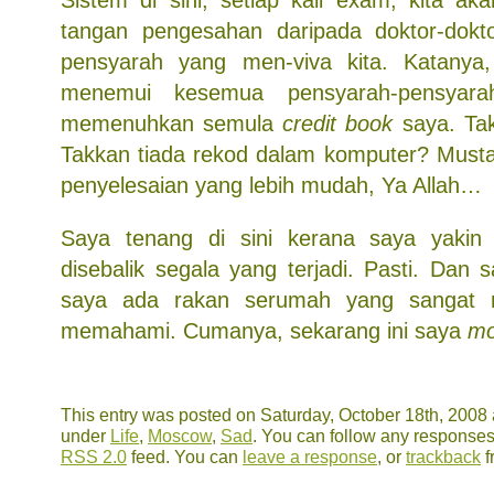
Sistem di sini, setiap kali exam, kita a
tangan pengesahan daripada doktor-dokt
pensyarah yang men-viva kita. Katanya,
menemui kesemua pensyarah-pensyara
memenuhkan semula
credit book
saya. Tak
Takkan tiada rekod dalam komputer? Musta
penyelesaian yang lebih mudah, Ya Allah…
Saya tenang di sini kerana saya yakin
disebalik segala yang terjadi. Pasti. Dan
saya ada rakan serumah yang sangat
memahami. Cumanya, sekarang ini saya
mo
This entry was posted on Saturday, October 18th, 2008 a
under
Life
,
Moscow
,
Sad
. You can follow any responses 
RSS 2.0
feed. You can
leave a response
, or
trackback
f