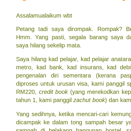
Assalamualaikum wbt
Petang tadi saya dirompak. Rompak? Be
Hmm. Yang pasti, segala barang saya 
saya hilang sekelip mata.
Saya hilang kad pelajar, kad pelajar anatar
metro, kad bank, kad insurans, kad debi
pengenalan diri sementara (kerana pa
diproses untuk urusan visa, kami panggil sp
RM220,
credit book
(yang merekodkan kep
tahun 1, kami panggil
zachut book
) dan ka
Yang sedihnya, ketika mencari-cari kemung
dicampak ke dalam tong sampah besar 
sampah di belakang bangunan hostel, sa