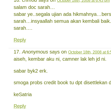
chmod
says on
October 18th, 2008 at 6:43 pm
salam doc sarah…
sabar ye..segala ujian ada hikmahnya…ber
sarah…insyaallah semua akan kembali baik.
sarah….
Reply
Anonymous
says on
October 18th, 2008 at 6
aiseh, kembar aku ni, camner lak leh jd ni.
sabar byk2 erk.
smoga probs credit book tu dpt disettlekan
keSatria
Reply