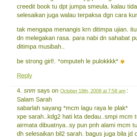
creedit book tu dpt jumpa smeula. kalau tida
selesaikan juga walau terpaksa dgn cara kun
tak mengapa menangis krn ditimpa ujian. itu
dn melegakan rasa. para nabi dn sahabat 
ditimpa musibah..
be strong girl!. *omputeh le pulokkkk*
Reply
snm
says on
:
October 18th, 2008 at 7:58 am
Salam Sarah
sabarlah sayang *mcm lagu raya le plak*
xpe sarah..kdg2 hati kta dedau..smpi mcm tu
airmata dibuatnya..sy pun pnh alami mcm t
dh selesaikan bil2 sarah. bagus juga bila jd 