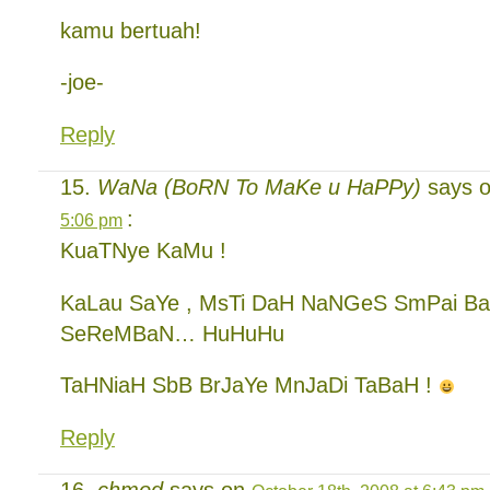
kamu bertuah!
-joe-
Reply
WaNa (BoRN To MaKe u HaPPy)
says 
:
5:06 pm
KuaTNye KaMu !
KaLau SaYe , MsTi DaH NaNGeS SmPai Ba
SeReMBaN… HuHuHu
TaHNiaH SbB BrJaYe MnJaDi TaBaH !
Reply