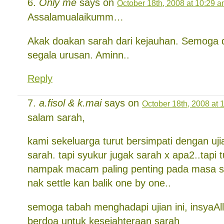
Only me
says on
October 18th, 2008 at 10:29 
Assalamualaikumm…
Akak doakan sarah dari kejauhan. Semoga
segala urusan. Aminn..
Reply
a.fisol & k.mai
says on
October 18th, 2008 at 
salam sarah,
kami sekeluarga turut bersimpati dengan u
sarah. tapi syukur jugak sarah x apa2..tapi tu
nampak macam paling penting pada masa sk
nak settle kan balik one by one..
semoga tabah menghadapi ujian ini, insyaAl
berdoa untuk kesejahteraan sarah