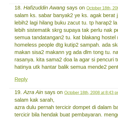
Hafizuddin Awang
says on
October 18th, 20
salam ks. sabar banyak2 ye ks. agak berat j
lebih2 lagi hilang buku zacut tu. tp harap2 l
lebih sistematik skrg supaya tak perlu nak pe
semua tandatangan2 tu. kat blakang hostel 
homeless people dtg kutip2 sampah. ada skal
makan sisa2 makann yg ada dlm tong tu. n
rasanya. kita sama2 doa la agar si pencuri 
hatinya utk hantar balik semua mende2 pent
Reply
Azra Ain
says on
October 18th, 2008 at 8:43 
salam kak sarah,
azra dulu pernah tercicir dompet di dalam 
tercicir bila hendak buat pembayaran. meng