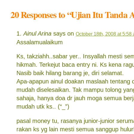
20 Responses to “Ujian Itu Tanda 
Ainul Arina
says on
October 18th, 2008 at 5:58
Assalamualaikum
Ks, takziahh..sabar yer.. Insyallah mesti s
hikmah. Terkejut baca entry ni. Ks kena rag
Nasib baik hilang barang je, diri selamat.
Apa-apapun ainul doakan maslaah tentang c
mudah diselesaikan. Tak mampu tolong yang 
sahaja, hanya doa dr jauh moga semua berj
mudah utk ks.. (“_”)
pasal money tu, rasanya junior-junior seru
rakan ks yg lain mesti semua sanggup hulu