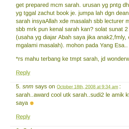
get prepared mcm sarah. urusan yg pntg d
yg tggal zachut book je. jumpa lah dgn dean
sarah insyaAllah xde masalah sbb lecturer m
sbb mrk pun kenal sarah kan? solat sunat 2 
(usaha yg diajar Abah saya jika anak2,fmly, o
mgalami masalah). mohon pada Yang Esa..
*rs mahu terbang ke tmpt sarah, jd wonder
Reply
snm
says on
:
October 18th, 2008 at 9:34 am
sarah..award cool utk sarah..sudi2 le amik 
saya
Reply