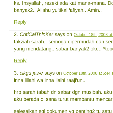
ks. Insyallah, rezeki ada kat mana-mana. D
banyak2.. Allahu yu’tikal ‘afiyah.. Amin..
Reply
CritiCalThinKer
says on
October 18th, 2008 at
takziah sarah.. semoga dipermudah dan s
yang mendatang.. sabar banyak2 oke.. *to
Reply
cikgu jawe
says on
October 18th, 2008 at 6:44
inna lillahi wa inna ilaihi raaji’un..
hrp sarah tabah dn sabar dgn musibah. aku
aku berada di sana turut membantu mencar
selesaikan sgl dokumen yg penting2 tu sat