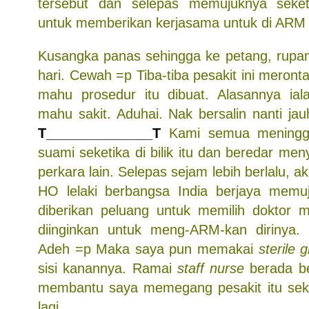
tersebut dan selepas memujuknya seketi
untuk memberikan kerjasama untuk di ARM 
Kusangka panas sehingga ke petang, rupan
hari. Cewah =p Tiba-tiba pesakit ini meront
mahu prosedur itu dibuat. Alasannya ial
mahu sakit. Aduhai. Nak bersalin nanti jauh
T______________T
Kami semua meningg
suami seketika di bilik itu dan beredar men
perkara lain. Selepas sejam lebih berlalu, 
HO lelaki berbangsa India berjaya memuj
diberikan peluang untuk memilih doktor 
diinginkan untuk meng-ARM-kan dirinya. 
Adeh =p Maka saya pun memakai
sterile 
sisi kanannya. Ramai
staff nurse
berada b
membantu saya memegang pesakit itu seki
lagi.