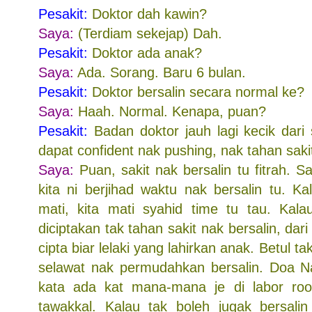
Pesakit:
Doktor dah kawin?
Saya:
(Terdiam sekejap) Dah.
Pesakit:
Doktor ada anak?
Saya:
Ada. Sorang. Baru 6 bulan.
Pesakit:
Doktor bersalin secara normal ke?
Saya:
Haah. Normal. Kenapa, puan?
Pesakit:
Badan doktor jauh lagi kecik dari
dapat confident nak pushing, nak tahan sakit
Saya:
Puan, sakit nak bersalin tu fitrah. 
kita ni berjihad waktu nak bersalin tu. Kal
mati, kita mati syahid time tu tau. Kal
diciptakan tak tahan sakit nak bersalin, dari 
cipta biar lelaki yang lahirkan anak. Betul t
selawat nak permudahkan bersalin. Doa N
kata ada kat mana-mana je di labor roo
tawakkal. Kalau tak boleh jugak bersalin