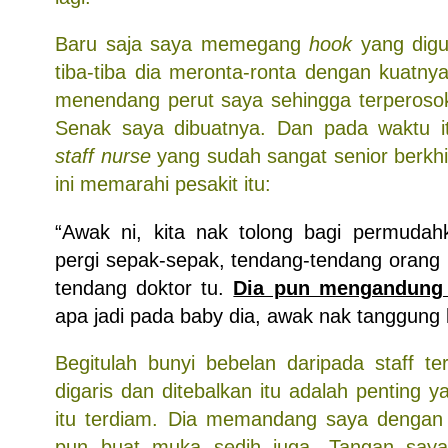
Baru saja saya memegang
hook
yang digu
tiba-tiba dia meronta-ronta dengan kuatny
menendang perut saya sehingga terperoso
Senak saya dibuatnya. Dan pada waktu it
staff nurse
yang sudah sangat senior berkh
ini memarahi pesakit itu:
“Awak ni, kita nak tolong bagi permudah
pergi sepak-sepak, tendang-tendang orang 
tendang doktor tu.
Dia pun mengandung 
apa jadi pada baby dia, awak nak tanggun
Begitulah bunyi bebelan daripada staff t
digaris dan ditebalkan itu adalah penting 
itu terdiam. Dia memandang saya dengan
pun buat muka sedih juga. Tangan say