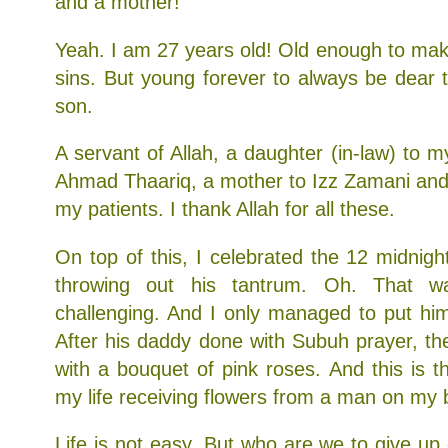
and a mother!
Yeah. I am 27 years old! Old enough to ma
sins. But young forever to always be dear
son.
A servant of Allah, a daughter (in-law) to m
Ahmad Thaariq, a mother to Izz Zamani and a
my patients. I thank Allah for all these.
On top of this, I celebrated the 12 midnight
throwing out his tantrum. Oh. That wa
challenging. And I only managed to put hi
After his daddy done with Subuh prayer, t
with a bouquet of pink roses. And this is th
my life receiving flowers from a man on my 
Life is not easy. But who are we to give up