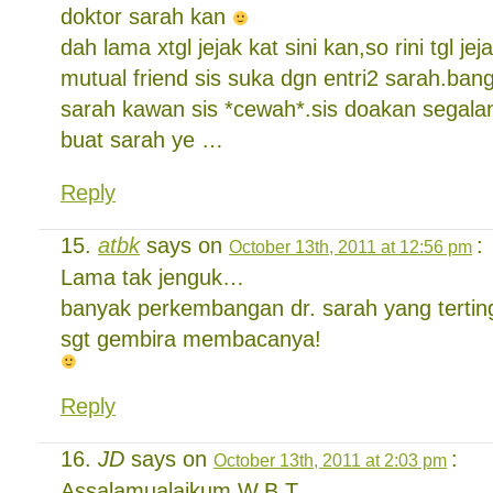
doktor sarah kan
dah lama xtgl jejak kat sini kan,so rini tgl jej
mutual friend sis suka dgn entri2 sarah.ban
sarah kawan sis *cewah*.sis doakan segal
buat sarah ye …
Reply
atbk
says on
:
October 13th, 2011 at 12:56 pm
Lama tak jenguk…
banyak perkembangan dr. sarah yang terting
sgt gembira membacanya!
Reply
JD
says on
:
October 13th, 2011 at 2:03 pm
Assalamualaikum W.B.T