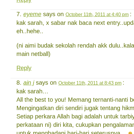
eyeme
says on
:
October 11th, 2011 at 4:40 pm
kak sarah, x sabar nak baca next entry..upd
eh..hehe..
(ni aimi budak sekolah rendah akk dulu..kal
main netball)
Reply
ain j
says on
:
October 11th, 2011 at 8:43 pm
kak sarah…
All the best to you! Memang ternanti-nanti be
Mengingatkan diri sendiri jugak tentang hik
Setiap perkara Allah bagi adalah untuk tarb
perkataan ni) diri kita, cukupkan pengalam
untuk menghadapi hari-hari seterusnya…