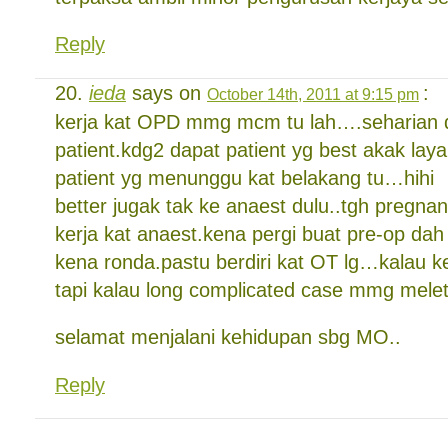
Reply
ieda
says on
:
October 14th, 2011 at 9:15 pm
kerja kat OPD mmg mcm tu lah….seharian
patient.kdg2 dapat patient yg best akak la
patient yg menunggu kat belakang tu…hihi
better jugak tak ke anaest dulu..tgh pregnan
kerja kat anaest.kena pergi buat pre-op da
kena ronda.pastu berdiri kat OT lg…kalau k
tapi kalau long complicated case mmg melet
selamat menjalani kehidupan sbg MO..
Reply