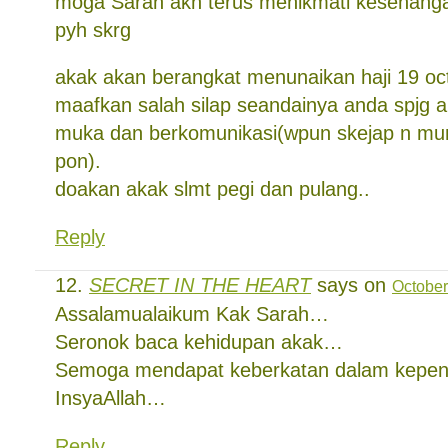
moga Sarah akn terus menikmati kesenanga
pyh skrg
akak akan berangkat menunaikan haji 19 oct 
maafkan salah silap seandainya anda spjg 
muka dan berkomunikasi(wpun skejap n mun
pon).
doakan akak slmt pegi dan pulang..
Reply
SECRET IN THE HEART
says on
October
Assalamualaikum Kak Sarah…
Seronok baca kehidupan akak…
Semoga mendapat keberkatan dalam kepen
InsyaAllah…
Reply