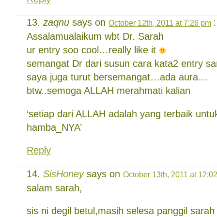
zaqnu
says on
:
October 12th, 2011 at 7:26 pm
Assalamualaikum wbt Dr. Sarah
ur entry soo cool…really like it
semangat Dr dari susun cara kata2 entry 
saya juga turut bersemangat…ada aura…
btw..semoga ALLAH merahmati kalian
‘setiap dari ALLAH adalah yang terbaik untu
hamba_NYA’
Reply
SisHoney
says on
October 13th, 2011 at 12:0
salam sarah,
sis ni degil betul,masih selesa panggil sarah