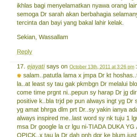
ikhlas bagi menyelamatkan nyawa orang lain.
semoga Dr sarah akan berbahagia selaman
tercinta dan bayi yang bakal lahir kelak.
Sekian, Wassallam
Reply
ejayati
says on
October 13th, 2011 at 3:26 pm
salam..patutla lama x jmpa Dr kt hoshas..tr
la..at least sy tau gak pkmbgn Dr melalui b
come time prgnt ni..pepun sy harap Dr jg dir
positive k..bla trjd pe pun always ingt yg 
yg amat bhrga dlm prt Dr..sy yakin ianya ad
always inspired me..last word sy nk tuju 1 lg
msa Dr google la cr lgu ni-TIADA DUKA Y
OPICK..x tau la Dr dah pnh dgr ke blum.just