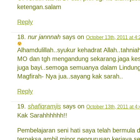
ketengan.salam
Reply
nur jannnah
says on
October 13th, 2011 at 4
Alhamdulillah..syukur kehadrat Allah..tahnia
MO dan tgh mengandung sekarang.jaga kesi
juga bayi..semoga semuanya dalam Lindung
Magfirah- Nya jua..sayang kak sarah..
Reply
shafiqramjis
says on
October 13th, 2011 at 4
Kak Sarahhhhhh!!
Pembelajaran seni hati saya telah bermula
terpaksa ambil minor pengurusan kerjaya s