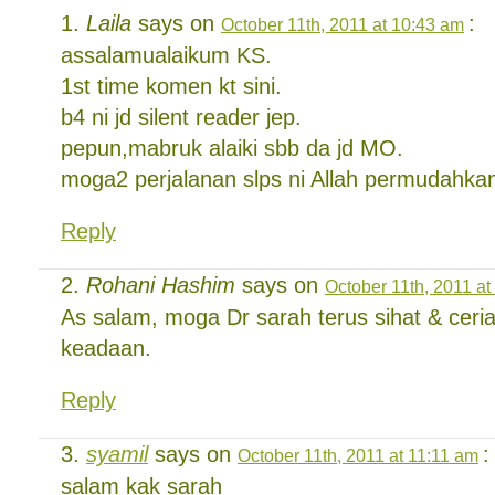
Laila
says on
:
October 11th, 2011 at 10:43 am
assalamualaikum KS.
1st time komen kt sini.
b4 ni jd silent reader jep.
pepun,mabruk alaiki sbb da jd MO.
moga2 perjalanan slps ni Allah permudahka
Reply
Rohani Hashim
says on
October 11th, 2011 at
As salam, moga Dr sarah terus sihat & ceri
keadaan.
Reply
syamil
says on
:
October 11th, 2011 at 11:11 am
salam kak sarah