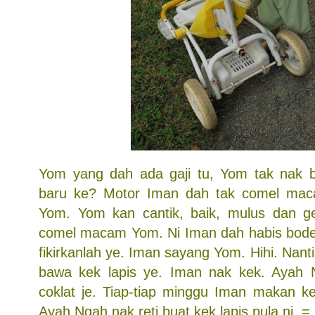
Yom yang dah ada gaji tu, Yom tak nak b
baru ke? Motor Iman dah tak comel maca
Yom. Yom kan cantik, baik, mulus dan g
comel macam Yom. Ni Iman dah habis bodek 
fikirkanlah ye. Iman sayang Yom. Hihi. Nant
bawa kek lapis ye. Iman nak kek. Ayah N
coklat je. Tiap-tiap minggu Iman makan kek
Ayah Ngah nak reti buat kek lapis pula ni. 