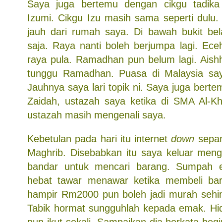
Saya juga bertemu dengan cikgu tadika
Izumi. Cikgu Izu masih sama seperti dulu.
jauh dari rumah saya. Di bawah bukit be
saja. Raya nanti boleh berjumpa lagi. Ece
raya pula. Ramadhan pun belum lagi. Aish
tunggu Ramadhan. Puasa di Malaysia say
Jauhnya saya lari topik ni. Saya juga ber
Zaidah, ustazah saya ketika di SMA Al-Kh
ustazah masih mengenali saya.
Kebetulan pada hari itu internet
down
sepan
Maghrib. Disebabkan itu saya keluar men
bandar untuk mencari barang. Sumpah 
hebat tawar menawar ketika membeli ba
hampir Rm2000 pun boleh jadi murah sehi
Tabik hormat sungguhlah kepada emak. Hi
pun ikut sekali. Sampaikan dia berkata begi