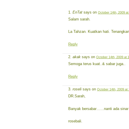
EnTat
says on
October 14th, 2009 at
Salam sarah.
La Tahzan. Kuatkan hati. Tenangkan 
Reply
akak
says on
October 14th, 2009 at 
Semoga terus kuat..& sabar juga..
Reply
roseli
says on
October 14th, 2009 at
DR.Sarah,
Banyak bersabar……nanti ada sinar 
rosebali.