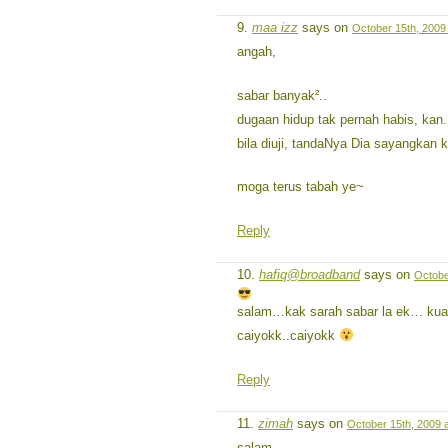
maa izz
says on
October 15th, 2009
angah,
sabar banyak²..
dugaan hidup tak pernah habis, kan.
bila diuji, tandaNya Dia sayangkan ki
moga terus tabah ye~
Reply
hafiq@broadband
says on
Octobe
salam…kak sarah sabar la ek… k
caiyokk..caiyokk
Reply
zimah
says on
October 15th, 2009 
salam…