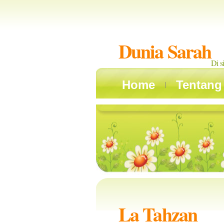
Dunia Sarah
Di s
Home
Tentang
La Tahzan