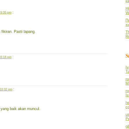
к
Hi
:
 9:35 pm
Wh
По
х
fikiran. Pasti lapang.
Th
R
S
:
10:18 pm
I
T
r
M
:
 10:32 pm
ro
I
he
co
yang baik akan muncul.
us
P
gi