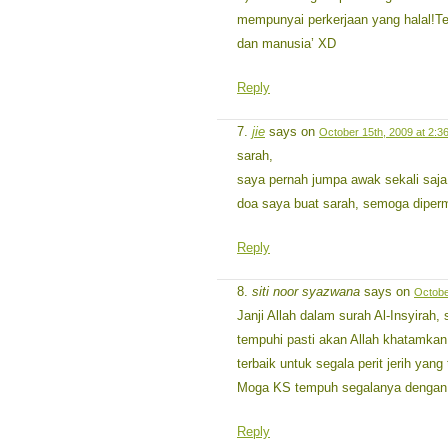
mempunyai perkerjaan yang halal!T
dan manusia’ XD
Reply
jie
says on
October 15th, 2009 at 2:3
sarah,
saya pernah jumpa awak sekali saja
doa saya buat sarah, semoga diperm
Reply
siti noor syazwana
says on
Octobe
Janji Allah dalam surah Al-Insyirah
tempuhi pasti akan Allah khatamkan
terbaik untuk segala perit jerih yang t
Moga KS tempuh segalanya dengan 
Reply