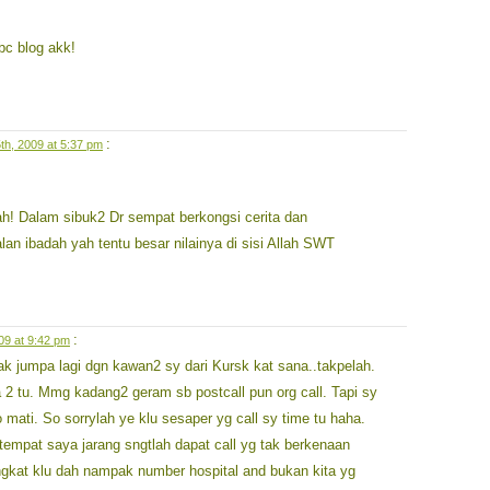
bc blog akk!
:
th, 2009 at 5:37 pm
ah! Dalam sibuk2 Dr sempat berkongsi cerita dan
lan ibadah yah tentu besar nilainya di sisi Allah SWT
:
09 at 9:42 pm
ak jumpa lagi dgn kawan2 sy dari Kursk kat sana..takpelah.
 2 tu. Mmg kadang2 geram sb postcall pun org call. Tapi sy
 mati. So sorrylah ye klu sesaper yg call sy time tu haha.
tempat saya jarang sngtlah dapat call yg tak berkenaan
ngkat klu dah nampak number hospital and bukan kita yg