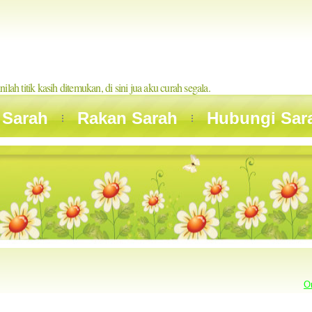
inilah titik kasih ditemukan, di sini jua aku curah segala.
 Sarah
Rakan Sarah
Hubungi Sar
O