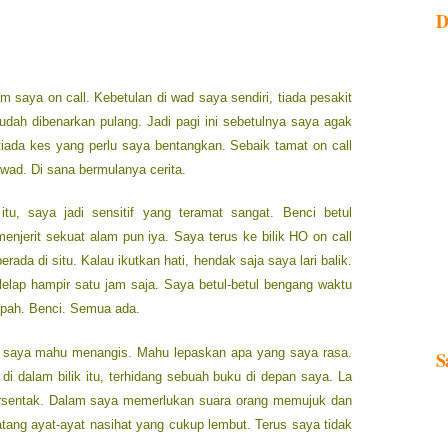
D
saya on call. Kebetulan di wad saya sendiri, tiada pesakit
ah dibenarkan pulang. Jadi pagi ini sebetulnya saya agak
 tiada kes yang perlu saya bentangkan. Sebaik tamat on call
 wad. Di sana bermulanya cerita.
tu, saya jadi sensitif yang teramat sangat. Benci betul
njerit sekuat alam pun iya. Saya terus ke bilik HO on call
rada di situ. Kalau ikutkan hati, hendak saja saya lari balik.
elap hampir satu jam saja. Saya betul-betul bengang waktu
pah. Benci. Semua ada.
iat saya mahu menangis. Mahu lepaskan apa yang saya rasa.
S
 di dalam bilik itu, terhidang sebuah buku di depan saya. La
tersentak. Dalam saya memerlukan suara orang memujuk dan
ang ayat-ayat nasihat yang cukup lembut. Terus saya tidak