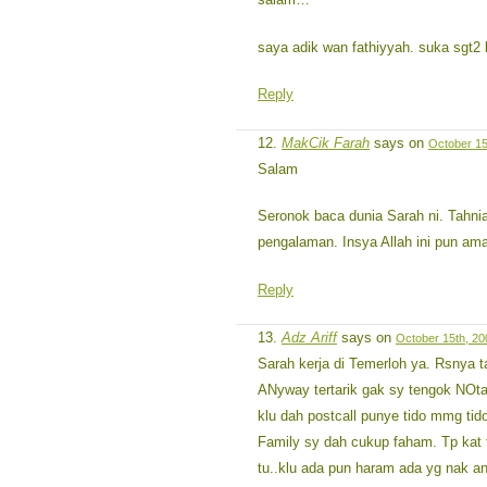
saya adik wan fathiyyah. suka sgt2 
Reply
MakCik Farah
says on
October 15
Salam
Seronok baca dunia Sarah ni. Tahni
pengalaman. Insya Allah ini pun ama
Reply
Adz Ariff
says on
October 15th, 20
Sarah kerja di Temerloh ya. Rsnya t
ANyway tertarik gak sy tengok NOta
klu dah postcall punye tido mmg tido
Family sy dah cukup faham. Tp kat 
tu..klu ada pun haram ada yg nak a