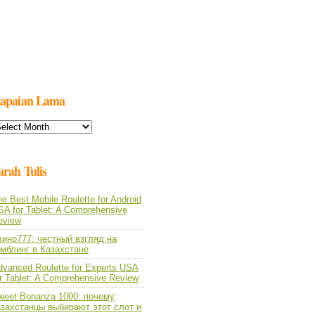
apaian Lama
apaian
ama
arah Tulis
e Best Mobile Roulette for Android
SA for Tablet: A Comprehensive
eview
зино777: честный взгляд на
емблинг в Казахстане
dvanced Roulette for Experts USA
or Tablet: A Comprehensive Review
weet Bonanza 1000: почему
азахстанцы выбирают этот слот и