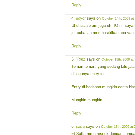
Reply
doyot
says on
October 14th, 2009 at
Uhuhu…seram juga eh HO ni. saya la
je..cuba lah mempositifkan apa yang
Reply
Ytmz
says on
October 15th, 2009 at
Teman-teman, yang sedang lalu jala
dibacanya entry ini.
Entry di hadapan mungkin cerita Ha
Mungkin-mungkin.
Reply
saffa
says on
October 15th, 2009 at 
=) Saffa mmg respek dengan semua 