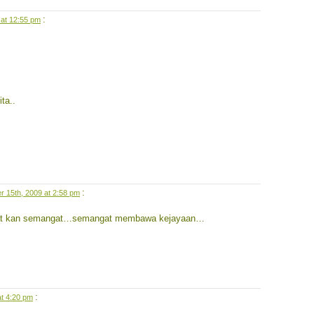
:
 at 12:55 pm
ta..
:
r 15th, 2009 at 2:58 pm
uat kan semangat…semangat membawa kejayaan…
:
at 4:20 pm