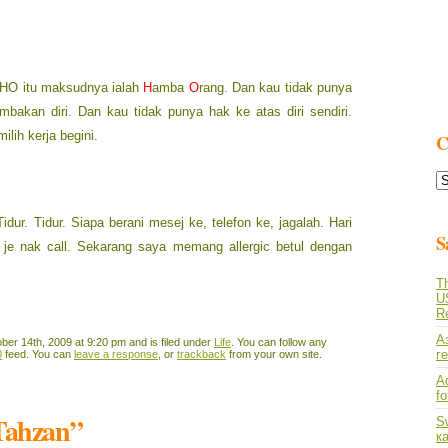
 HO itu maksudnya ialah
H
amba
O
rang. Dan kau tidak punya
mbakan diri. Dan kau tidak punya hak ke atas diri sendiri.
lih kerja begini.
C
C
L
Tidur. Tidur. Siapa berani mesej ke, telefon ke, jagalah. Hari
S
 je nak call. Sekarang saya memang allergic betul dengan
Th
U
R
А
er 14th, 2009 at 9:20 pm and is filed under
Life
. You can follow any
г
0
feed. You can
leave a response
, or
trackback
from your own site.
A
f
 Tahzan”
S
к