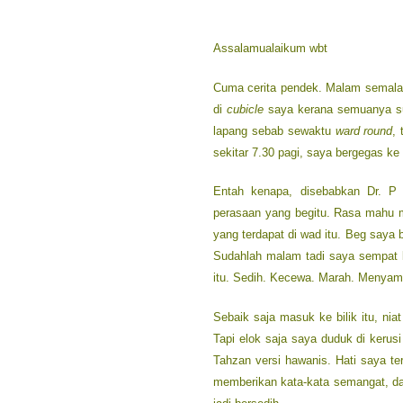
Assalamualaikum wbt
Cuma cerita pendek. Malam semalam 
di
cubicle
saya kerana semuanya sud
lapang sebab sewaktu
ward round
,
sekitar 7.30 pagi, saya bergegas ke
Entah kenapa, disebabkan Dr. P i
perasaan yang begitu. Rasa mahu me
yang terdapat di wad itu. Beg saya be
Sudahlah malam tadi saya sempat l
itu. Sedih. Kecewa. Marah. Menyam
Sebaik saja masuk ke bilik itu, n
Tapi elok saja saya duduk di kerusi
Tahzan versi hawanis. Hati saya 
memberikan kata-kata semangat, dat