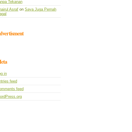
anpa Tekanan
airul Asraf
on
Saya Juga Pernah
agal
dvertisment
eta
g in
tries feed
omments feed
ordPress.org