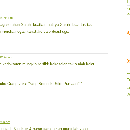
T
Kh
G
:
 10:44 pm
gi setahun Sarah..kuatkan hati ye Sarah. buat tak tau
A
 mereka negatifkan..take care dear.hugs.
:
 12:42 am
M
n kedoktoran mungkin berfikir kekesalan tak sudah kalau
Lo
En
mba Orang versi “Yang Seronok, Sikit Pun Jadi?”
C
W
:
2:09 am
pelatih & doktor & nurse dan semua orang lah yang