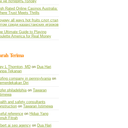
ак не потерять голову
gh Rated Online Casinos Australia:
ere Trust Meets Thrills
чему all ways hot fruits слот стал
итом среди казахстанских игроков
e Ultimate Guide to Playing
oulette America for Real Money
arah Terima
vey L Thornton, MD
on
Dua Hari
anpa Tekanan
oofing company in pennsylvania
on
emerdekakan Diri
ofer philadelphia
on
Tawaran
stimewa
alth and safety consultants
nstruction
on
Tawaran Istimewa
eful reference
on
Hidup Yang
enuh Fitrah
lbert ai seo agency
on
Dua Hari