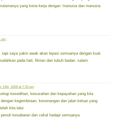
erutamanya yang kena kerja dengan ‘manusia dan manusia
:
6 am
. tapi saya yakin awak akan lepasi semuanya dengan kuat.
udahkan pada hati, fikiran dan tubuh badan. salam.
:
r 15th, 2009 at 7:33 am
, setiap kesedihan, kesusahan dan kepayahan yang kita
 dengan kegembiraan, kesenangan dan jalan keluar yang
elah kita lalui.
penuh kesabaran dan cekal hadapi semuanya.