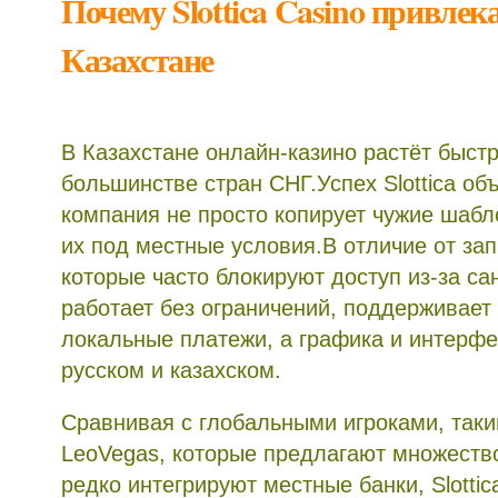
Почему Slottica Casino привлек
Казахстане
В Казахстане онлайн‑казино растёт быстр
большинстве стран СНГ.Успех Slottica объ
компания не просто копирует чужие шабл
их под местные условия.В отличие от за
которые часто блокируют доступ из-за санк
работает без ограничений, поддерживает 
локальные платежи, а графика и интерфе
русском и казахском.
Сравнивая с глобальными игроками, таки
LeoVegas, которые предлагают множество
редко интегрируют местные банки, Slottic