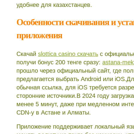
удобнее для казахстанцев.
Особенности скачивания и уст
приложения
Скачай
slottica casino скачать
с официальн
получи бонус 200 тенге сразу:
astana-mek
прошло через официальный сайт, где по
предлагается выбрать Android или iOS.Дл
обычная ссылка, для iOS требуется разр
сторонние источники.В 2024 году загрузк
менее 5 минут, даже при медленном инте
CDN‑у в Астане и Алматы.
Приложение поддерживает локальный язы