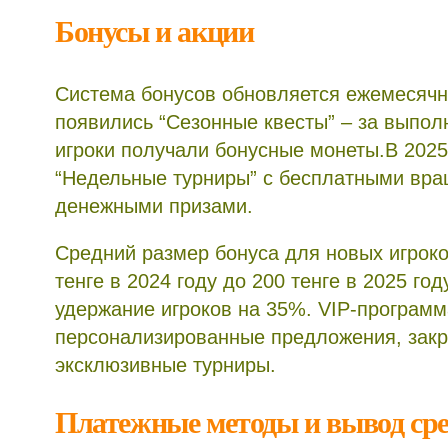
Бонусы и акции
Система бонусов обновляется ежемесячн
появились “Сезонные квесты” – за выпол
игроки получали бонусные монеты.В 202
“Недельные турниры” с бесплатными вр
денежными призами.
Средний размер бонуса для новых игроко
тенге в 2024 году до 200 тенге в 2025 год
удержание игроков на 35%. VIP‑программ
персонализированные предложения, закр
эксклюзивные турниры.
Платежные методы и вывод сре