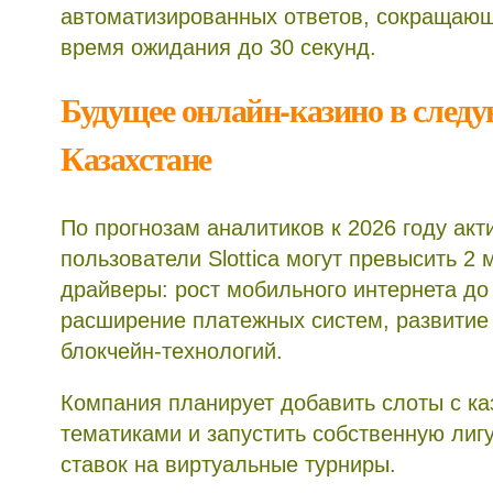
автоматизированных ответов, сокращаю
время ожидания до 30 секунд.
Будущее онлайн‑казино в
след
Казахстане
По прогнозам аналитиков к 2026 году ак
пользователи Slottica могут превысить 2
драйверы: рост мобильного интернета до
расширение платежных систем, развитие
блокчейн‑технологий.
Компания планирует добавить слоты с ка
тематиками и запустить собственную лигу
ставок на виртуальные турниры.