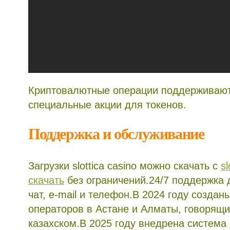
Криптовалютные операции поддерживают
специальные акции для токенов.
Поддержка и обслуживание
Загрузки slottica casino можно скачать с
sl
скачать
без ограничений.24/7 поддержка 
чат, e‑mail и телефон.В 2024 году созда
операторов в Астане и Алматы, говорящи
казахском.В 2025 году внедрена система