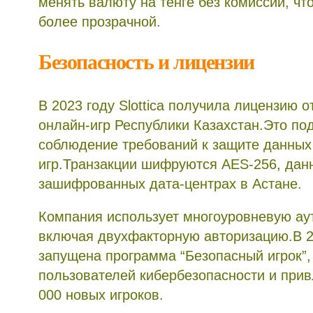
менять валюту на тенге без комиссии, что
более прозрачной.
Безопасность и лицензии
В 2023 году Slottica получила лицензию о
онлайн‑игр Республики Казахстан.Это по
соблюдение требований к защите данных 
игр.Транзакции шифруются AES‑256, дан
зашифрованных дата‑центрах в Астане.
Компания использует многоуровневую ау
включая двухфакторную авторизацию.В 2
запущена программа “Безопасный игрок”
пользователей кибербезопасности и при
000 новых игроков.