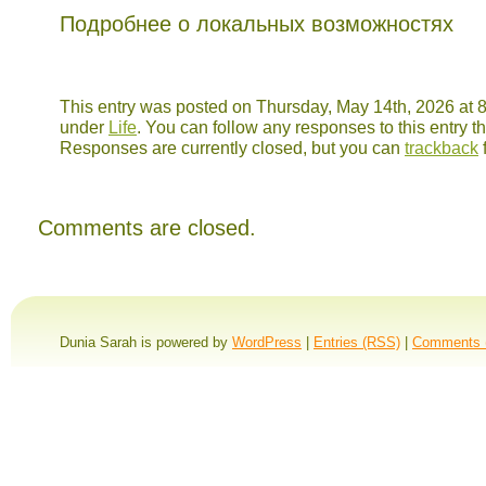
Подробнее о локальных возможностях
This entry was posted on Thursday, May 14th, 2026 at 8
under
Life
. You can follow any responses to this entry 
Responses are currently closed, but you can
trackback
Comments are closed.
Dunia Sarah is powered by
WordPress
|
Entries (RSS)
|
Comments 