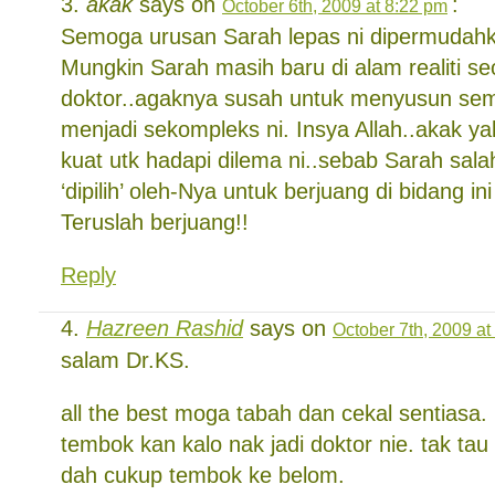
akak
says on
:
October 6th, 2009 at 8:22 pm
Semoga urusan Sarah lepas ni dipermudahk
Mungkin Sarah masih baru di alam realiti s
doktor..agaknya susah untuk menyusun sem
menjadi sekompleks ni. Insya Allah..akak y
kuat utk hadapi dilema ni..sebab Sarah sala
‘dipilih’ oleh-Nya untuk berjuang di bidang i
Teruslah berjuang!!
Reply
Hazreen Rashid
says on
October 7th, 2009 at
salam Dr.KS.
all the best moga tabah dan cekal sentiasa
tembok kan kalo nak jadi doktor nie. tak tau
dah cukup tembok ke belom.