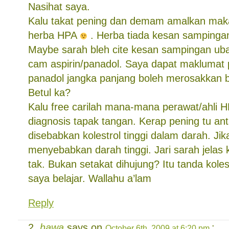
Nasihat saya.
Kalu takat pening dan demam amalkan ma
herba HPA
. Herba tiada kesan sampingan
Maybe sarah bleh cite kesan sampingan uba
cam aspirin/panadol. Saya dapat maklumat
panadol jangka panjang boleh merosakkan 
Betul ka?
Kalu free carilah mana-mana perawat/ahli H
diagnosis tapak tangan. Kerap pening tu ant
disebabkan kolestrol tinggi dalam darah. Jik
menyebabkan darah tinggi. Jari sarah jela
tak. Bukan setakat dihujung? Itu tanda kolest
saya belajar. Wallahu a’lam
Reply
hawa
says on
:
October 6th, 2009 at 6:20 pm