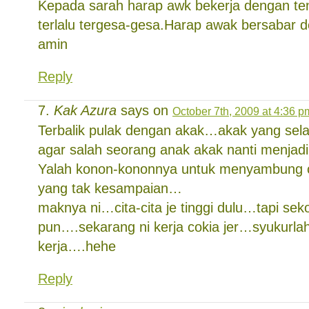
Kepada sarah harap awk bekerja dengan te
terlalu tergesa-gesa.Harap awak bersabar d
amin
Reply
Kak Azura
says on
October 7th, 2009 at 4:36 p
Terbalik pulak dengan akak…akak yang sel
agar salah seorang anak akak nanti menjadi
Yalah konon-kononnya untuk menyambung c
yang tak kesampaian…
maknya ni…cita-cita je tinggi dulu…tapi sek
pun….sekarang ni kerja cokia jer…syukurlah
kerja….hehe
Reply