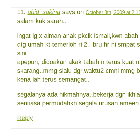
abid_sakina
says on
October 8th, 2009 at 2:
salam kak sarah..
ingat lg x aiman anak pkcik ismail,kwn abah
dtg umah kt temerloh ri 2.. bru hr ni smpat 
sini..
apepun, didoakan akak tabah n terus kuat m
skarang..mmg slalu dgr,waktu2 cmni mmg b
kena lah terus semangat..
segalanya ada hikmahnya..bekerja dgn ikhla
sentiasa permudahkn segala urusan.ameen.
Reply