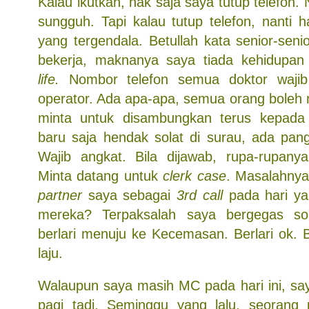
Kalau ikutkan, nak saja saya tutup telefon.
sungguh. Tapi kalau tutup telefon, nanti ha
yang tergendala. Betullah kata senior-seni
bekerja, maknanya saya tiada kehidupan
life.
Nombor telefon semua doktor wajib 
operator. Ada apa-apa, semua orang boleh 
minta untuk disambungkan terus kepada
baru saja hendak solat di surau, ada pangg
Wajib angkat. Bila dijawab, rupa-rupany
Minta datang untuk
clerk case
. Masalahnya
partner
saya sebagai
3rd call
pada hari y
mereka? Terpaksalah saya bergegas so
berlari menuju ke Kecemasan. Berlari ok. B
laju.
Walaupun saya masih MC pada hari ini, say
pagi tadi. Seminggu yang lalu, seorang 