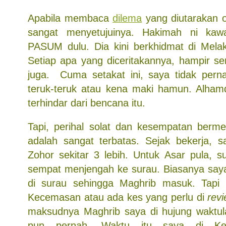
Apabila membaca
dilema
yang diutarakan 
sangat menyetujuinya. Hakimah ni kaw
PASUM dulu. Dia kini berkhidmat di Melak
Setiap apa yang diceritakannya, hampir s
juga. Cuma setakat ini, saya tidak pern
teruk-teruk atau kena maki hamun. Alhamd
terhindar dari bencana itu.
Tapi, perihal solat dan kesempatan berm
adalah sangat terbatas. Sejak bekerja, s
Zohor sekitar 3 lebih. Untuk Asar pula, s
sempat menjengah ke surau. Biasanya say
di surau sehingga Maghrib masuk. Tapi k
Kecemasan atau ada kes yang perlu di
rev
maksudnya Maghrib saya di hujung waktul
pun pernah. Waktu itu saya di Ke