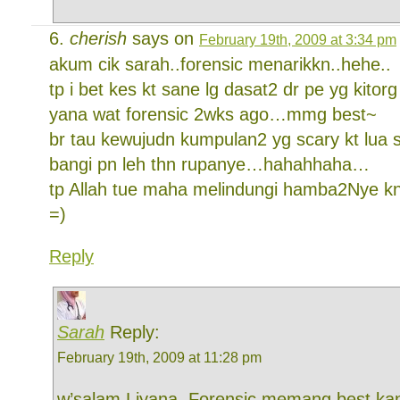
cherish
says on
February 19th, 2009 at 3:34 pm
akum cik sarah..forensic menarikkn..hehe..
tp i bet kes kt sane lg dasat2 dr pe yg kito
yana wat forensic 2wks ago…mmg best~
br tau kewujudn kumpulan2 yg scary kt lua
bangi pn leh thn rupanye…hahahhaha…
tp Allah tue maha melindungi hamba2Nye kn
=)
Reply
Sarah
Reply:
February 19th, 2009 at 11:28 pm
w’salam Liyana. Forensic memang best ka