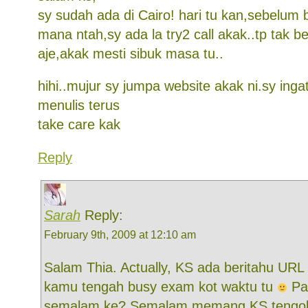
sy sudah ada di Cairo! hari tu kan,sebelum b
mana ntah,sy ada la try2 call akak..tp tak 
aje,akak mesti sibuk masa tu..
hihi..mujur sy jumpa website akak ni.sy inga
menulis terus
take care kak
Reply
Sarah
Reply:
February 9th, 2009 at 12:10 am
Salam Thia. Actually, KS ada beritahu URL n
kamu tengah busy exam kot waktu tu
Pas
semalam ke? Semalam memang KS tengok