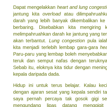
Dapat mengelakkan
heart and lung congest
jantung kita
overload
atau dilimpahruahk
darah yang lebih banyak dikembalikan ke j
berbaring. Disebabkan kita mengiring
melimpahruahkan darah ke jantung yang terle
akan terbantut.
Lung congestion
pula iala
kita menjadi terlebih lembap gara-gara
hea
Paru-paru yang lembap boleh menyebabkan
teruk dan semput nafas dengan terukny
Sebab itu, eloknya kita tidur dengan mening
kepala daripada dada.
Hidup ini untuk terus belajar. Kalau keci
dengan ajaran sesat yang kepala sendiri t
saya pernah percaya tak gosok gigi se
mengundang lipas datang menggigit 