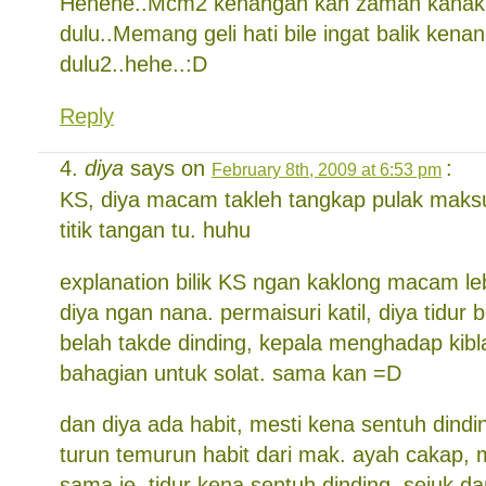
Hehehe..Mcm2 kenangan kan zaman kanak
dulu..Memang geli hati bile ingat balik kena
dulu2..hehe..:D
Reply
diya
says on
:
February 8th, 2009 at 6:53 pm
KS, diya macam takleh tangkap pulak mak
titik tangan tu. huhu
explanation bilik KS ngan kaklong macam lebi
diya ngan nana. permaisuri katil, diya tidur b
belah takde dinding, kepala menghadap kiblat
bahagian untuk solat. sama kan =D
dan diya ada habit, mesti kena sentuh dindin
turun temurun habit dari mak. ayah cakap,
sama je, tidur kena sentuh dinding. sejuk d