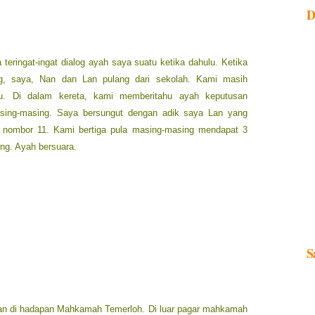
D
a teringat-ingat dialog ayah saya suatu ketika dahulu. Ketika
g, saya, Nan dan Lan pulang dari sekolah. Kami masih
tu. Di dalam kereta, kami memberitahu ayah keputusan
asing-masing. Saya bersungut dengan adik saya Lan yang
at nombor 11. Kami bertiga pula masing-masing mendapat 3
ing. Ayah bersuara.
ai, siapalah yang nak kerja biasa-biasa ni nanti.
jadi doktor, engineer, lawyer, cikgu, siapalah yang nak jadi
n.
S
tas, siapalah yang nak kerja di bawah?
alan di hadapan Mahkamah Temerloh. Di luar pagar mahkamah