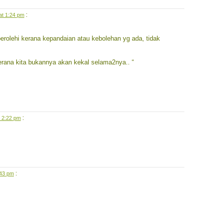
:
at 1:24 pm
iperolehi kerana kepandaian atau kebolehan yg ada, tidak
erana kita bukannya akan kekal selama2nya.. “
:
t 2:22 pm
:
:43 pm