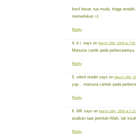
kecil besar, tua muda, tinggi renda
memerlukan =)
Reply
k.i.
says on
March 18th, 2008 at 7:58
Manusia cantik pada perbezaannya. 
Reply
silent reader
says on
March 18th, 2
yup… manusia cantek pada perbe
Reply
MK
says on
March 18th, 2008 at 1:2
asalkan taat perintah Allah, tak kisa
Reply