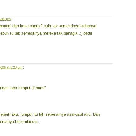
:
5:16 pm
g pandai dan kerja bagus2 pula tak semestinya hidupnya
ebun tu tak semestinya mereka tak bahagia..:) betul
:
2008 at 5:23 pm
ngan lupa rumput di bumi”
eperti aku, rumput itu lah sebenarnya asal-usul aku. Dan
benarnya bersimbiosis…