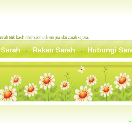
inilah titik kasih ditemukan, di sini jua aku curah segala.
 Sarah
Rakan Sarah
Hubungi Sar
O