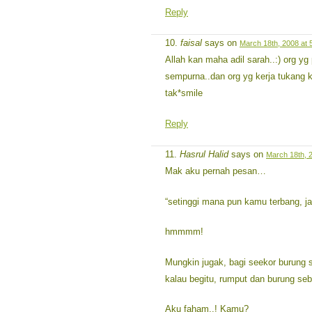
Reply
faisal
says on
March 18th, 2008 at 
Allah kan maha adil sarah..:) org y
sempurna..dan org yg kerja tukang k
tak*smile
Reply
Hasrul Halid
says on
March 18th, 
Mak aku pernah pesan…
“setinggi mana pun kamu terbang, ja
hmmmm!
Mungkin jugak, bagi seekor burung s
kalau begitu, rumput dan burung se
Aku faham..! Kamu?