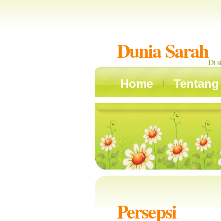
Dunia Sarah
Di s
Home
Tentang
Persepsi