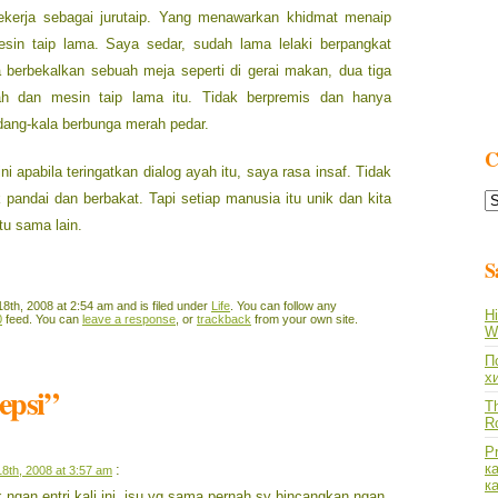
 bekerja sebagai jurutaip. Yang menawarkan khidmat menaip
sin taip lama. Saya sedar, sudah lama lelaki berpangkat
ya berbekalkan sebuah meja seperti di gerai makan, dua tiga
ah dan mesin taip lama itu. Tidak berpremis dan hanya
ang-kala berbunga merah pedar.
C
i apabila teringatkan dialog ayah itu, saya rasa insaf. Tidak
C
 pandai dan berbakat. Tapi setiap manusia itu unik dan kita
L
u sama lain.
S
th, 2008 at 2:54 am and is filed under
Life
. You can follow any
Hi
0
feed. You can
leave a response
, or
trackback
from your own site.
Wh
По
х
epsi”
Th
R
P
к
:
8th, 2008 at 3:57 am
к
ngan entri kali ini. isu yg sama pernah sy bincangkan ngan