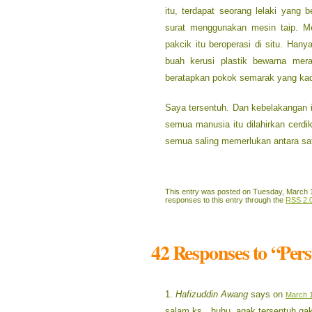
itu, terdapat seorang lelaki yang
surat menggunakan mesin taip. Me
pakcik itu beroperasi di situ. Han
buah kerusi plastik bewarna mer
beratapkan pokok semarak yang kad
Saya tersentuh. Dan kebelakangan in
semua manusia itu dilahirkan cerdik
semua saling memerlukan antara sat
This entry was posted on Tuesday, March 18
responses to this entry through the
RSS 2.
42 Responses to “Pers
Hafizuddin Awang
says on
March 1
salam ks…huhu, agak tersentuh gak 