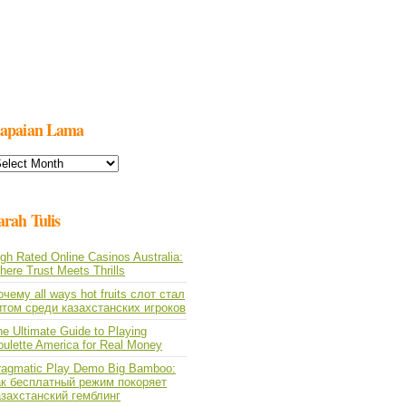
apaian Lama
apaian
ama
arah Tulis
gh Rated Online Casinos Australia:
ere Trust Meets Thrills
чему all ways hot fruits слот стал
итом среди казахстанских игроков
e Ultimate Guide to Playing
oulette America for Real Money
ragmatic Play Demo Big Bamboo:
ак бесплатный режим покоряет
азахстанский гемблинг