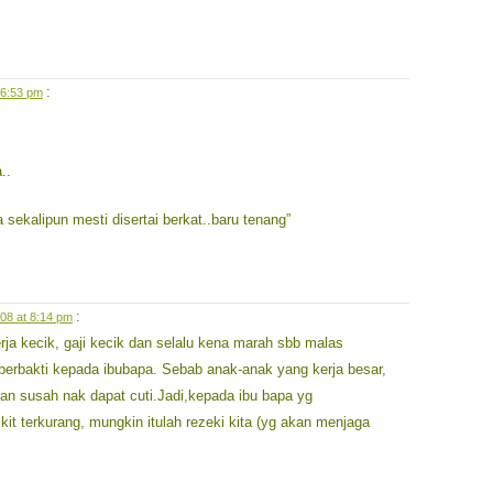
:
 6:53 pm
..
a sekalipun mesti disertai berkat..baru tenang”
:
08 at 8:14 pm
erja kecik, gaji kecik dan selalu kena marah sbb malas
 berbakti kepada ibubapa. Sebab anak-anak yang kerja besar,
dan susah nak dapat cuti.Jadi,kepada ibu bapa yg
t terkurang, mungkin itulah rezeki kita (yg akan menjaga