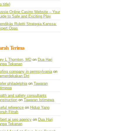
o title)
ussie Online Casino Website – Your
ide to Safe and Exciting Play
endikäs Ruletti Strategia Kanssa:
xpert Opas
arah Terima
vey L Thornton, MD
on
Dua Hari
anpa Tekanan
oofing company in pennsylvania
on
emerdekakan Diri
ofer philadelphia
on
Tawaran
stimewa
alth and safety consultants
nstruction
on
Tawaran Istimewa
eful reference
on
Hidup Yang
enuh Fitrah
lbert ai seo agency
on
Dua Hari
anpa Tekanan