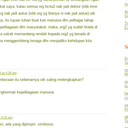
(n
at saya, kalau semua org bcita2 nak jadi doktor (sbb time
A
 yg nak jadi askar (sbb org yg btanya ni nak jadi askar) utk
Gu
p, itu tujuan tuhan buat kan manusia dlm pelbagai tahap
Tr
pelbagaian dlm masyarakat. maka, org2 yg sudah brada di
E
sama sekali memandang rendah kepada org2 yg berada di
ma menggembleng tenaga dlm menjadikn kehidupan kita
S
I
T
r
:
8 at 4:29 am
M
erbezaan itu sebenarnya utk saling melengkapkan?
ro
I
menghormati kepelbagaian manusia.
he
co
us
P
gi
:
t 6:32 am
T
n, ada yang dipimpin. simbiosis.