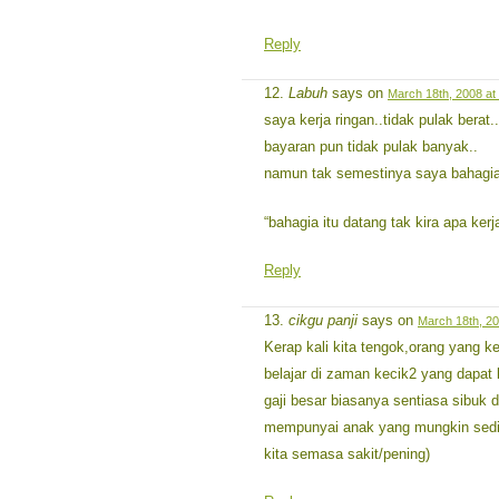
Reply
Labuh
says on
March 18th, 2008 at
saya kerja ringan..tidak pulak berat..
bayaran pun tidak pulak banyak..
namun tak semestinya saya bahagia
“bahagia itu datang tak kira apa kerj
Reply
cikgu panji
says on
March 18th, 20
Kerap kali kita tengok,orang yang k
belajar di zaman kecik2 yang dapat
gaji besar biasanya sentiasa sibuk 
mempunyai anak yang mungkin sediki
kita semasa sakit/pening)