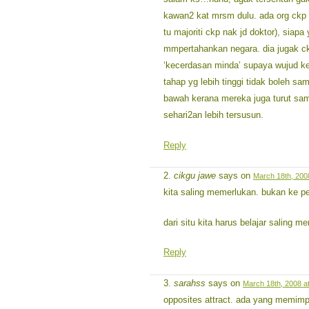
kawan2 kat mrsm dulu. ada org ckp k
tu majoriti ckp nak jd doktor), siapa
mmpertahankan negara. dia jugak ck
‘kecerdasan minda’ supaya wujud ke
tahap yg lebih tinggi tidak boleh 
bawah kerana mereka juga turut sa
sehari2an lebih tersusun.
Reply
cikgu jawe
says on
March 18th, 200
kita saling memerlukan. bukan ke p
dari situ kita harus belajar saling 
Reply
sarahss
says on
March 18th, 2008 a
opposites attract. ada yang memimpi