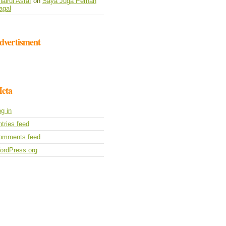
airul Asraf
on
Saya Juga Pernah
agal
dvertisment
eta
g in
tries feed
omments feed
ordPress.org