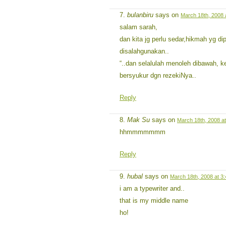
bulanbiru
says on
March 18th, 2008 
salam sarah,
dan kita jg perlu sedar,hikmah yg d
disalahgunakan..
“..dan selalulah menoleh dibawah, k
bersyukur dgn rezekiNya..
Reply
Mak Su
says on
March 18th, 2008 a
hhmmmmmmm
Reply
hubal
says on
March 18th, 2008 at 3
i am a typewriter and..
that is my middle name
ho!