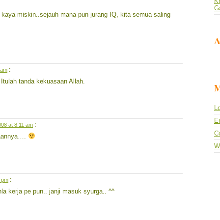
Kh
G
h, kaya miskin..sejauh mana pun jurang IQ, kita semua saling
A
:
 am
Itulah tanda kekuasaan Allah.
M
Lo
En
:
008 at 8:11 am
C
zaannya….
W
:
2 pm
hla kerja pe pun.. janji masuk syurga.. ^^