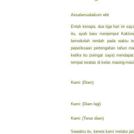
Assalamualaikum wbt
Entah kenapa, dua tiga hari ini say
itu, ayah baru menjemput Kaklon
bersekolah rendah pada waktu i
peperiksaan pertengahan tahun m
ketika itu (seingat saya) mendap
tempat teratas di kelas masing-mas
Ayah:
Kalau semua orang pandai-pand
Kami: (Diam)
Ayah: Yelah kan. Kalau semua orang 
tukang gunting rambut, tukang kebu
Kami: (Diam lagi)
Ayah:
Kalau semua orang duduk di a
Kami: (Terus diam)
Sewaktu itu, kereta kami melalui j