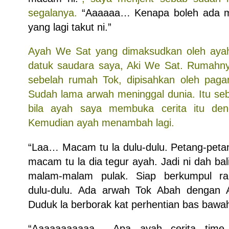
segalanya.
“Aaaaaa… Kenapa boleh ada m
yang lagi takut ni.”
Ayah We Sat yang dimaksudkan oleh ayah
datuk saudara saya, Aki We Sat. Rumahnya
sebelah rumah Tok, dipisahkan oleh paga
Sudah lama arwah meninggal dunia. Itu s
bila ayah saya membuka cerita itu denga
Kemudian ayah menambah lagi.
“Laa… Macam tu la dulu-dulu. Petang-petan
macam tu la dia tegur ayah. Jadi ni dah bal
malam-malam pulak. Siap berkumpul r
dulu-dulu. Ada arwah Tok Abah dengan 
Duduk la berborak kat perhentian bas bawah 
“Aaaaaaaaaaa… Apa ayah cerita tim