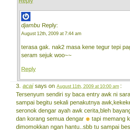
Reply
djambu
Reply:
August 12th, 2009 at 7:44 am
terasa gak. nak2 masa kene tegur tepi 
seram sejuk woo~~
Reply
acai
says on
:
August 11th, 2009 at 10:00 am
Tersenyum sendiri sy baca entry awk ni sarah
sampai begitu sekali penakutnya awk,kekek
seronok dengar ayah awk cerita,bleh bayang
dan korang semua dengar
tapi memang ki
dimomokkan ngan hantu..sbb tu sampai bes