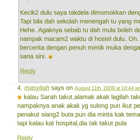
Kecik2 dulu saya takdela dimomokkan deng
Tapi bila dah sekolah menengah tu yang mu
Hehe. Agaknya sebab tu dah mula boleh d
nampak macam2 waktu di hostel dulu. Oh.
bercerita dengan penuh mimik muka denga
sana sini.
Reply
masyitah
says on
August 11th, 2009 at 10:44 a
kalau Sarah takut,alamak akak lagilah tak
nampaknya anak akak yg sulong pun ikut pee
penakut siang2 buta pun dia minta kak tem
tapi kalau kat hospital,dia tak takut pula
Reply