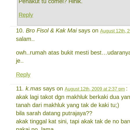
Penakut tu comel? Hihik.
Reply
Bro Fisol & Kak Mai
says on
August 12th, 
salam..
owh..rumah atas bukit mesti best…udarany
je..
Reply
k.mas
says on
:
August 12th, 2009 at 2:37 pm
akak lagi takot dgn makhluk berkaki dua yang
tanah dari makhluk yang tak de kaki tu;)
bila sarah datang putrajaya??
akak tinggal kat sini, tapi akak tak de no bar
pakai no. lama..