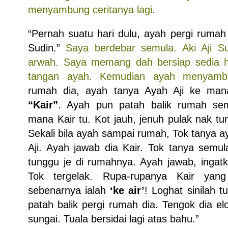
menyambung ceritanya lagi.
“Pernah suatu hari dulu, ayah pergi rumah
Sudin.”
Saya berdebar semula. Aki Aji Su
arwah. Saya memang dah bersiap sedia h
tangan ayah. Kemudian ayah menyam
rumah dia, ayah tanya Ayah Aji ke mana,
“Kair”
. Ayah pun patah balik rumah sem
mana Kair tu. Kot jauh, jenuh pulak nak tun
Sekali bila ayah sampai rumah, Tok tanya 
Aji. Ayah jawab dia Kair. Tok tanya semu
tunggu je di rumahnya. Ayah jawab, ingatk
Tok tergelak. Rupa-rupanya Kair ya
sebenarnya ialah
‘ke air’
! Loghat sinilah t
patah balik pergi rumah dia. Tengok dia elo
sungai. Tuala bersidai lagi atas bahu.”