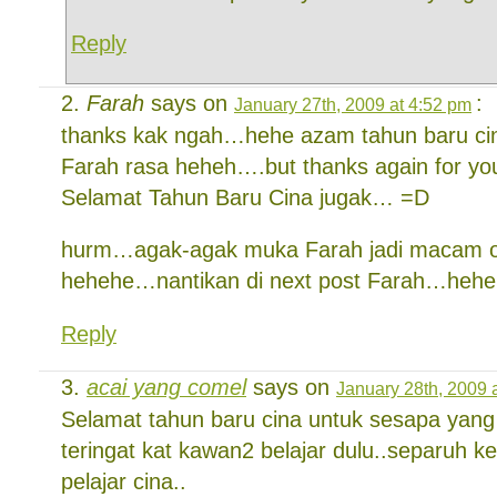
Reply
Farah
says on
:
January 27th, 2009 at 4:52 pm
thanks kak ngah…hehe azam tahun baru cina
Farah rasa heheh….but thanks again for yo
Selamat Tahun Baru Cina jugak… =D
hurm…agak-agak muka Farah jadi macam o
hehehe…nantikan di next post Farah…heh
Reply
acai yang comel
says on
January 28th, 2009 
Selamat tahun baru cina untuk sesapa yan
teringat kat kawan2 belajar dulu..separuh ke
pelajar cina..