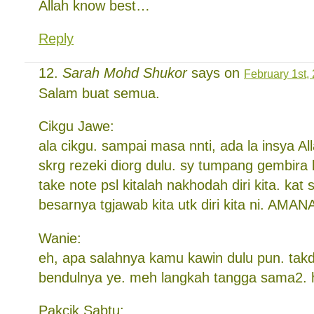
Allah know best…
Reply
Sarah Mohd Shukor
says on
February 1st,
Salam buat semua.
Cikgu Jawe:
ala cikgu. sampai masa nnti, ada la insya All
skrg rezeki diorg dulu. sy tumpang gembira 
take note psl kitalah nakhodah diri kita. ka
besarnya tgjawab kita utk diri kita ni. AMAN
Wanie:
eh, apa salahnya kamu kawin dulu pun. takde
bendulnya ye. meh langkah tangga sama2. h
Pakcik Sabtu: