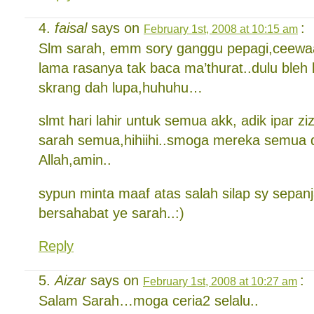
faisal
says on
:
February 1st, 2008 at 10:15 am
Slm sarah, emm sory ganggu pepagi,ceew
lama rasanya tak baca ma’thurat..dulu bleh
skrang dah lupa,huhuhu…
slmt hari lahir untuk semua akk, adik ipar z
sarah semua,hihiihi..smoga mereka semua 
Allah,amin..
sypun minta maaf atas salah silap sy sepanj
bersahabat ye sarah..:)
Reply
Aizar
says on
:
February 1st, 2008 at 10:27 am
Salam Sarah…moga ceria2 selalu..