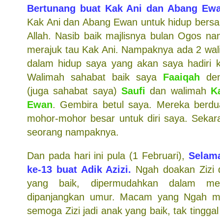
Bertunang buat Kak Ani dan Abang Ewa
Kak Ani dan Abang Ewan untuk hidup bers
Allah. Nasib baik majlisnya bulan Ogos nan
merajuk tau Kak Ani. Nampaknya ada 2 wal
dalam hidup saya yang akan saya hadiri ke
Walimah sahabat baik saya
Faaiqah
den
(juga sahabat saya)
Saufi
dan walimah
K
Ewan
. Gembira betul saya. Mereka berdu
mohor-mohor besar untuk diri saya. Sekara
seorang nampaknya.
Dan pada hari ini pula (1 Februari),
Selama
ke-13 buat Adik Azizi.
Ngah doakan Zizi d
yang baik, dipermudahkan dalam me
dipanjangkan umur. Macam yang Ngah me
semoga Zizi jadi anak yang baik, tak tingga