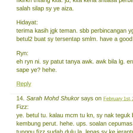
salah silap sy ye aiza.
Hidayat:
terima kasih jgk teman. sbb perbincangan 
betul2 buat sy tersentap smlm. have a good
Ryn:
eh ryn ni. sy patut tanya awk. awk bila lg. e
sape ye? hehe.
Reply
Sarah Mohd Shukor
says on
February 1st,
Fizz:
ye. betul tu. kalau mcm tu kn, sy nak tegu
kembung perut. hehe. ups. soalan cepumas
tunggu fizz sudah dulu la. lepas sy ke jerant