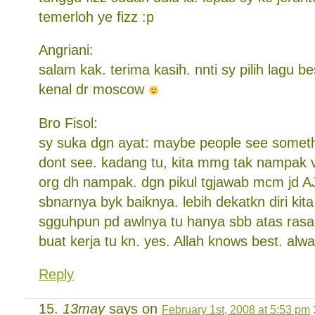
temerloh ye fizz :p
Angriani:
salam kak. terima kasih. nnti sy pilih lagu b
kenal dr moscow
Bro Fisol:
sy suka dgn ayat: maybe people see somethi
dont see. kadang tu, kita mmg tak nampak v
org dh nampak. dgn pikul tgjawab mcm jd A
sbnarnya byk baiknya. lebih dekatkn diri kit
sgguhpun pd awlnya tu hanya sbb atas rasa 
buat kerja tu kn. yes. Allah knows best. alwa
Reply
13may
says on
February 1st, 2008 at 5:53 pm