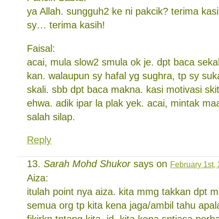
ya Allah. sungguh2 ke ni pakcik? terima kas
sy… terima kasih!
Faisal:
acai, mula slow2 smula ok je. dpt baca sekal
kan. walaupun sy hafal yg sughra, tp sy s
skali. sbb dpt baca makna. kasi motivasi ski
ehwa. adik ipar la plak yek. acai, mintak m
salah silap.
Reply
Sarah Mohd Shukor
says on
February 1st,
Aiza:
itulah point nya aiza. kita mmg takkan dpt 
semua org tp kita kena jaga/ambil tahu apa
fikirkn tntang kita. jd, kita kena sntiasa perb