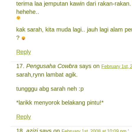
terima laa jemputan kawin dari rakan-rakan.
hehehe..
kak sarah, kita muda lagi.. jauh lagi alam p
?
Reply
Pengusaha Cowbra
says on
February 1st, 
sarah,rynn lambat agik.
tungggu abg sarah neh :p
*larikk menyorok belakang pintu!*
Reply
azizi
says on
:
February 1st, 2008 at 10:09 pm