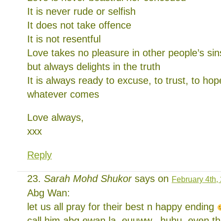
It is never rude or selfish
It does not take offence
It is not resentful
Love takes no pleasure in other people’s sin
but always delights in the truth
It is always ready to excuse, to trust, to h
whatever comes
Love always,
xxx
Reply
Sarah Mohd Shukor
says on
February 4th,
Abg Wan:
let us all pray for their best n happy ending
call him abg ewan la. euuww.. huhu. even th