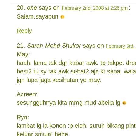
one
says on
:
February 2nd, 2008 at 2:26 pm
Salam,sayapun
Reply
Sarah Mohd Shukor
says on
February 3rd,
May:
haah. lama tak dgr kabar awk. tp takpe. dr
best2 tu sy tak awk sehat2 aje kt sana. wal
jgn lupa jaga kesihatan ye may.
Azreen:
sesungguhnya kita mmg mud abelia lg
Ryn:
lambat lg la konon :p eleh. suruh blkang pint
keluar smula! hehe.