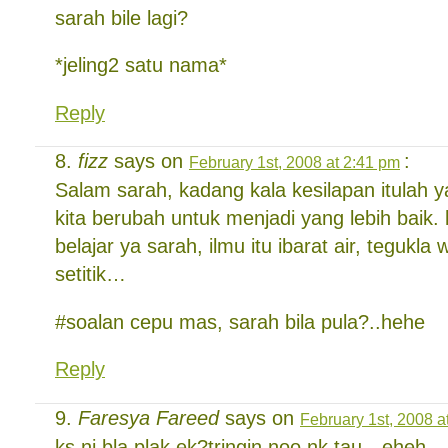
sarah bile lagi?
*jeling2 satu nama*
Reply
fizz
says on
:
February 1st, 2008 at 2:41 pm
Salam sarah, kadang kala kesilapan itulah
kita berubah untuk menjadi yang lebih baik. 
belajar ya sarah, ilmu itu ibarat air, tegukl
setitik…
#soalan cepu mas, sarah bila pula?..hehe
Reply
Faresya Fareed
says on
February 1st, 2008 a
ks ni bla plak ek?tringin noo nk tau…eheh