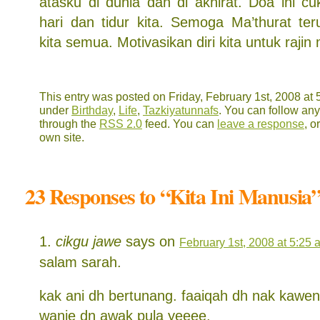
atasku di dunia dan di akhirat. Doa ini c
hari dan tidur kita. Semoga Ma’thurat te
kita semua. Motivasikan diri kita untuk raj
This entry was posted on Friday, February 1st, 2008 at 5
under
Birthday
,
Life
,
Tazkiyatunnafs
. You can follow any
through the
RSS 2.0
feed. You can
leave a response
, o
own site.
23 Responses to “Kita Ini Manusia
cikgu jawe
says on
February 1st, 2008 at 5:25 
salam sarah.
kak ani dh bertunang. faaiqah dh nak kawen
wanie dn awak pula yeeee.