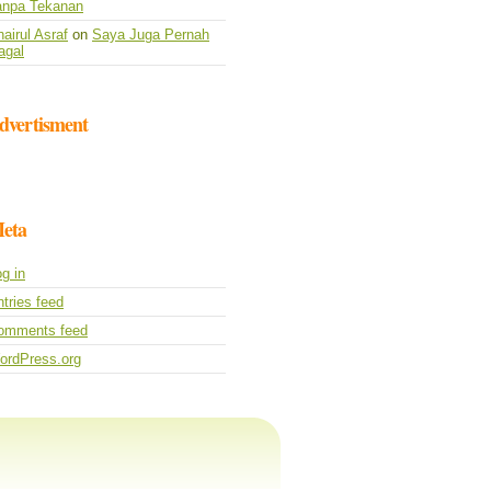
anpa Tekanan
airul Asraf
on
Saya Juga Pernah
agal
dvertisment
eta
g in
tries feed
omments feed
ordPress.org