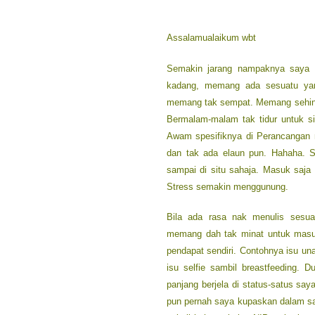
Assalamualaikum wbt
Semakin jarang nampaknya saya b
kadang, memang ada sesuatu yang
memang tak sempat. Memang sehingga
Bermalam-malam tak tidur untuk si
Awam spesifiknya di Perancangan 
dan tak ada elaun pun. Hahaha. 
sampai di situ sahaja. Masuk saja
Stress semakin menggunung.
Bila ada rasa nak menulis sesu
memang dah tak minat untuk masu
pendapat sendiri. Contohnya isu una
isu selfie sambil breastfeeding.
panjang berjela di status-satus say
pun pernah saya kupaskan dalam sal