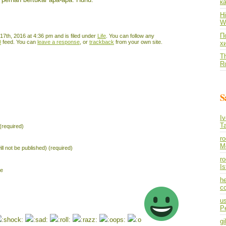
к
Hi
Wh
По
7th, 2016 at 4:36 pm and is filed under
Life
. You can follow any
0
feed. You can
leave a response
, or
trackback
from your own site.
х
Th
R
S
I
T
required)
r
M
ill not be published) (required)
ro
I
te
he
co
us
P
gi