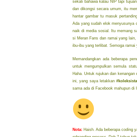
sekali bahawa kalau NIP tapi tujua
dan dikongsi secara umum, itu me
hantar gambar tu masuk pertandin
Ada yang sudah elok menyusunya di 
naik di media sosial. Itu memang s
si Meran Fans dan ramai yang lain,
ibu-ibu yang terlibat. Semoga ramai 
Memandangkan ada beberapa penul
untuk mengumpulkan semula status
Haha. Untuk rujukan dan kenangan d
ini, yang saya letakkan
#koleksist
sama ada di Facebook mahupun di 
Nota:
Haish. Ada beberapa coding ya
rebranding process
. Dah 7 tahun ta