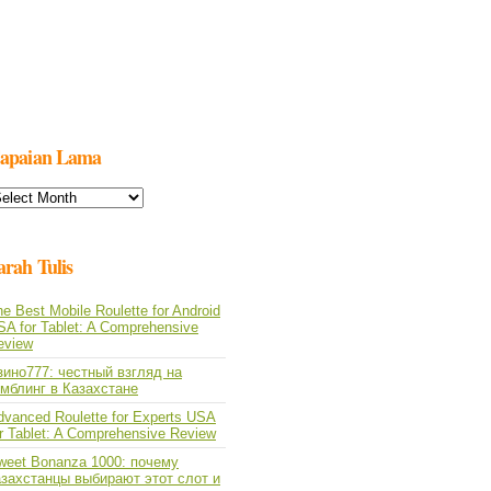
apaian Lama
apaian
ama
arah Tulis
e Best Mobile Roulette for Android
SA for Tablet: A Comprehensive
eview
зино777: честный взгляд на
емблинг в Казахстане
dvanced Roulette for Experts USA
or Tablet: A Comprehensive Review
weet Bonanza 1000: почему
азахстанцы выбирают этот слот и