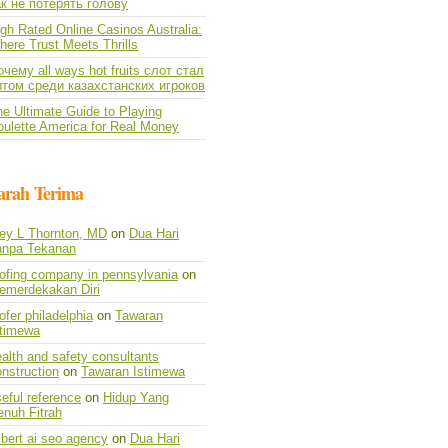
ак не потерять голову
gh Rated Online Casinos Australia:
ere Trust Meets Thrills
чему all ways hot fruits слот стал
итом среди казахстанских игроков
e Ultimate Guide to Playing
oulette America for Real Money
arah Terima
vey L Thornton, MD
on
Dua Hari
anpa Tekanan
oofing company in pennsylvania
on
emerdekakan Diri
ofer philadelphia
on
Tawaran
stimewa
alth and safety consultants
nstruction
on
Tawaran Istimewa
eful reference
on
Hidup Yang
enuh Fitrah
lbert ai seo agency
on
Dua Hari