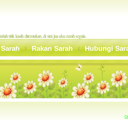
inilah titik kasih ditemukan, di sini jua aku curah segala.
 Sarah
Rakan Sarah
Hubungi Sar
O