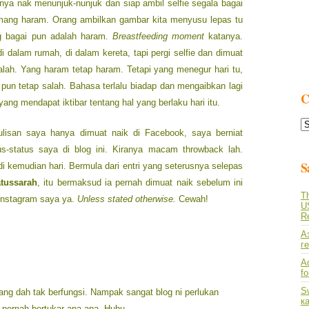
nnya nak menunjuk-nunjuk dan siap ambil selfie segala bagai
mang haram. Orang ambilkan gambar kita menyusu lepas tu
g bagai pun adalah haram.
Breastfeeding moment
katanya.
dalam rumah, di dalam kereta, tapi pergi selfie dan dimuat
alah. Yang haram tetap haram. Tetapi yang menegur hari tu,
 pun tetap salah. Bahasa terlalu biadap dan mengaibkan lagi
C
yang mendapat iktibar tentang hal yang berlaku hari itu.
C
isan saya hanya dimuat naik di Facebook, saya berniat
L
-status saya di blog ini. Kiranya macam throwback lah.
S
i kemudian hari. Bermula dari entri yang seterusnya selepas
atussarah
, itu bermaksud ia pernah dimuat naik sebelum ini
Th
Instagram saya ya.
Unless stated otherwise.
Cewah!
U
R
А
г
A
f
S
ng dah tak berfungsi. Nampak sangat blog ni perlukan
к
k pernah bertukar apa-apa. Huhu.