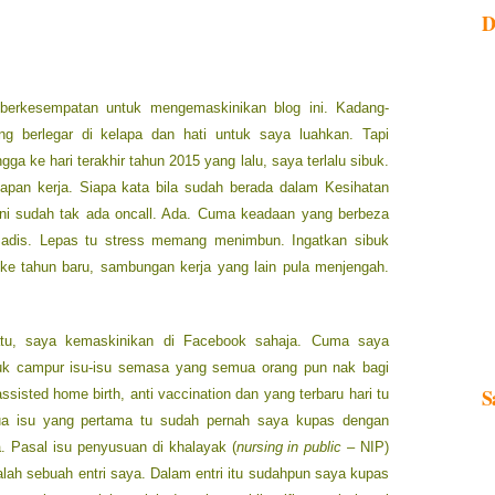
D
erkesempatan untuk mengemaskinikan blog ini. Kadang-
 berlegar di kelapa dan hati untuk saya luahkan. Tapi
 ke hari terakhir tahun 2015 yang lalu, saya terlalu sibuk.
apan kerja. Siapa kata bila sudah berada dalam Kesihatan
ni sudah tak ada oncall. Ada. Cuma keadaan yang berbeza
Sadis. Lepas tu stress memang menimbun. Ingatkan sibuk
 ke tahun baru, sambungan kerja yang lain pula menjengah.
atu, saya kemaskinikan di Facebook sahaja. Cuma saya
k campur isu-isu semasa yang semua orang pun nak bagi
S
ssisted home birth, anti vaccination dan yang terbaru hari tu
 Dua isu yang pertama tu sudah pernah saya kupas dengan
a. Pasal isu penyusuan di khalayak (
nursing in public
– NIP)
ah sebuah entri saya. Dalam entri itu sudahpun saya kupas