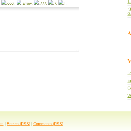
T
Kh
G
A
M
Lo
En
C
W
ss
|
Entries (RSS)
|
Comments (RSS)