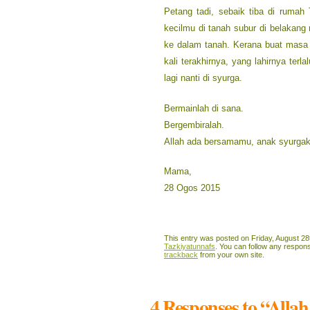
Petang tadi, sebaik tiba di ruma
kecilmu di tanah subur di belakang
ke dalam tanah. Kerana buat masa i
kali terakhirnya, yang lahirnya ter
lagi nanti di syurga.
Bermainlah di sana.
Bergembiralah.
Allah ada bersamamu, anak syurgak
Mama,
28 Ogos 2015
This entry was posted on Friday, August 28t
Tazkiyatunnafs
. You can follow any respons
trackback
from your own site.
4 Responses to “All