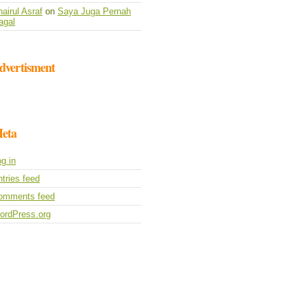
airul Asraf
on
Saya Juga Pernah
agal
dvertisment
eta
g in
tries feed
omments feed
ordPress.org