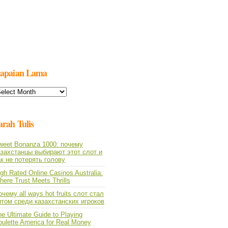
apaian Lama
apaian
ama
arah Tulis
weet Bonanza 1000: почему
азахстанцы выбирают этот слот и
ак не потерять голову
gh Rated Online Casinos Australia:
ere Trust Meets Thrills
чему all ways hot fruits слот стал
итом среди казахстанских игроков
e Ultimate Guide to Playing
oulette America for Real Money