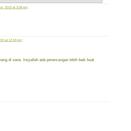
:
st, 2015 at 3:08 pm
:
015 at 12:43 pm
nang di sana. Insyallah ada perancangan lebih baik buat