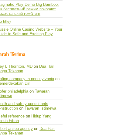
ragmatic Play Demo Big Bamboo:
ак бесплатный режим покоряет
азахстанский гемблинг
o title)
ussie Online Casino Website – Your
ide to Safe and Exciting Play
arah Terima
vey L Thornton, MD
on
Dua Hari
anpa Tekanan
oofing company in pennsylvania
on
emerdekakan Diri
ofer philadelphia
on
Tawaran
stimewa
alth and safety consultants
nstruction
on
Tawaran Istimewa
eful reference
on
Hidup Yang
enuh Fitrah
lbert ai seo agency
on
Dua Hari
anpa Tekanan