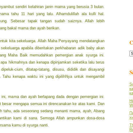
yambut sendiri kelahiran janin mama yang berusia 3 bulan.
ma tahu 11 hari yang lalu. Alhamdulillah ala kulli hal.
ung. Sebesar tapak tangan sudah saiznya. Allah lebih
yang bakal mama dan ayah berikan.
untuk kita sekeluarga. Allah Maha Penyayang mendatangkan
C
 sekeluarga apabila diberitakan perkhabaran adik baby akan
C
h Yang Maha Baik memudahkan pemergian anak syurga ini.
L
 apa hikmahnya dan kenapa dipinjamkan seketika lalu terus
ipeluk-cium, ditatap-tatang, disusu, dididik dan disayangi
S
 Tahu kenapa waktu ini yang dipilihNya untuk mengambil
S
к
к
 ini, mama dan ayah berlapang dada dengan pemergian ini.
Hi
t besar mengapa semua ini direncanakan ke atas kami. Dan
Wh
ah tahu, ada seseorang sedang menanti mama, ayah, Abang
По
х
antikan kami di sana. Semoga Allah ampunkan dosa-dosa
sama kamu di syurga nanti.
Th
R