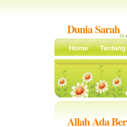
Dunia Sarah
Di s
Home
Tentang
Allah Ada Be