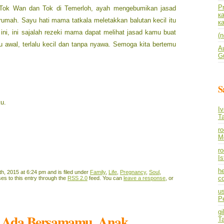
P
h Tok Wan dan Tok di Temerloh, ayah mengebumikan jasad
к
 rumah. Sayu hati mama tatkala meletakkan balutan kecil itu
к
ni, ini sajalah rezeki mama dapat melihat jasad kamu buat
(n
lalu awal, terlalu kecil dan tanpa nyawa. Semoga kita bertemu
A
Gu
S
u.
I
T
r
M
ro
I
he
h, 2015 at 6:24 pm and is filed under
Family
,
Life
,
Pregnancy
,
Soul
,
co
es to this entry through the
RSS 2.0
feed. You can
leave a response
, or
us
P
gi
ah Ada Bersamamu, Anak
T