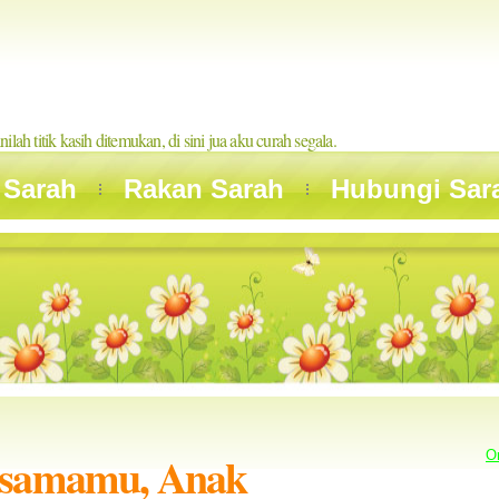
inilah titik kasih ditemukan, di sini jua aku curah segala.
 Sarah
Rakan Sarah
Hubungi Sar
rsamamu, Anak
O