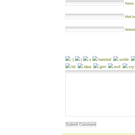
Name (
Mail (w
Websi