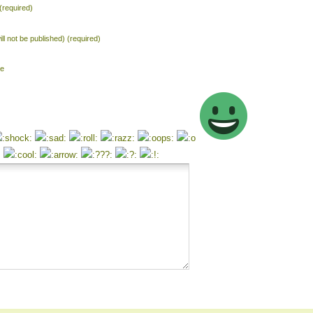
required)
ill not be published) (required)
te