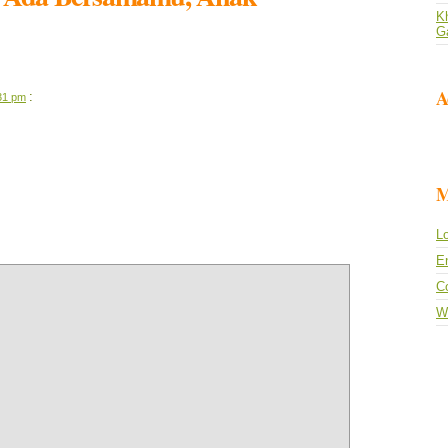
Kh
G
A
:
:31 pm
M
Lo
En
C
W