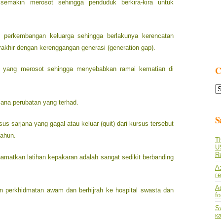
semakin merosot sehingga penduduk berkira-kira untuk
g perkembangan keluarga sehingga berlakunya kerencatan
akhir dengan kerenggangan generasi (generation gap).
C
 yang merosot sehingga menyebabkan ramai kematian di
C
L
jana perubatan yang terhad.
S
us sarjana yang gagal atau keluar (quit) dari kursus tersebut
tahun.
Th
U
R
amatkan latihan kepakaran adalah sangat sedikit berbanding
А
г
A
n perkhidmatan awam dan berhijrah ke hospital swasta dan
f
S
к