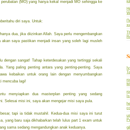
к
i perubatan (MO) yang hanya kekal menjadi MO sehingga ke
Hi
Wh
По
ritahu diri saya. Untuk:
х
Th
 hanya dua, jika diizinkan Allah. Saya perlu mengembangkan
R
kan saya pastikan menjadi insan yang soleh lagi musleh
S
lu dengan sangat! Tahap keterdesakan yang tertinggi sekali
da. Yang paling penting antara yang penting-penting. Saya
I
T
awa kebaikan untuk orang lain dengan menyumbangkan
r
i mencuba lagi!
M
ro
tu menyiapkan dua masterplan penting yang sedang
I
. Selesai misi ini, saya akan mengejar misi saya pula.
he
co
esar, tapi ia tidak mustahil. Kedua-dua misi saya ini turut
us
P
sa, yang baru saja dikhabarkan telah lulus part 1 exam untuk
 yang sama sedang mengandungkan anak keduanya.
gi