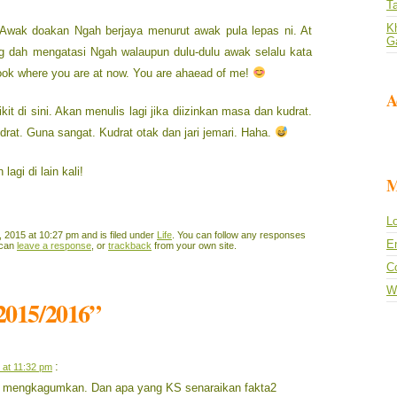
T
Kh
wak doakan Ngah berjaya menurut awak pula lepas ni. At
G
ng dah mengatasi Ngah walaupun dulu-dulu awak selalu kata
ook where you are at now. You are ahaead of me!
A
it di sini. Akan menulis lagi jika diizinkan masa dan kudrat.
drat. Guna sangat. Kudrat otak dan jari jemari. Haha.
agi di lain kali!
M
Lo
 2015 at 10:27 pm and is filed under
Life
. You can follow any responses
En
 can
leave a response
, or
trackback
from your own site.
C
W
 2015/2016”
:
 at 11:32 pm
ang mengkagumkan. Dan apa yang KS senaraikan fakta2