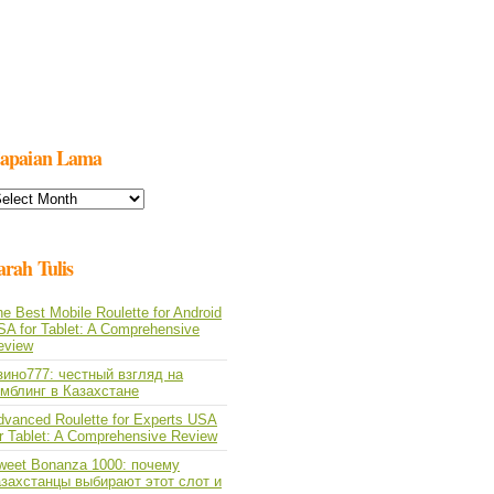
apaian Lama
apaian
ama
arah Tulis
e Best Mobile Roulette for Android
SA for Tablet: A Comprehensive
eview
зино777: честный взгляд на
емблинг в Казахстане
dvanced Roulette for Experts USA
or Tablet: A Comprehensive Review
weet Bonanza 1000: почему
азахстанцы выбирают этот слот и