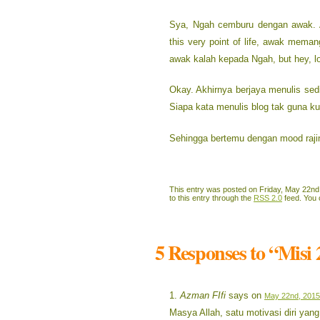
Sya, Ngah cemburu dengan awak. A
this very point of life, awak mema
awak kalah kepada Ngah, but hey, l
Okay. Akhirnya berjaya menulis sedik
Siapa kata menulis blog tak guna ku
Sehingga bertemu dengan mood rajin l
This entry was posted on Friday, May 22nd,
to this entry through the
RSS 2.0
feed. You
5 Responses to “Misi
Azman FIfi
says on
May 22nd, 2015
Masya Allah, satu motivasi diri y