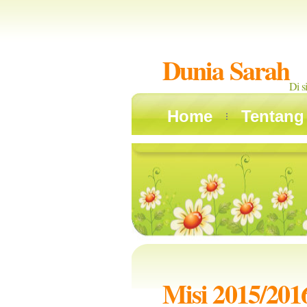
Dunia Sarah
Di s
Home
Tentang
Misi 2015/201