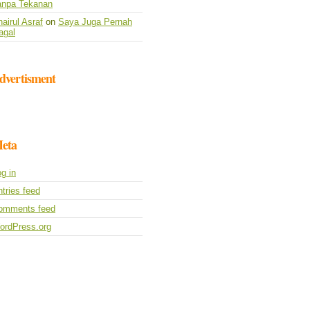
anpa Tekanan
airul Asraf
on
Saya Juga Pernah
agal
dvertisment
eta
g in
tries feed
omments feed
ordPress.org