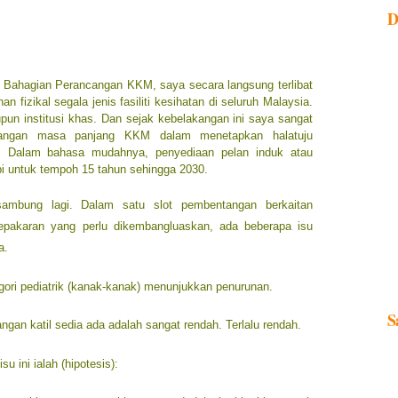
D
i Bahagian Perancangan KKM, saya secara langsung terlibat
fizikal segala jenis fasiliti kesihatan di seluruh Malaysia.
upun institusi khas. Dan sejak kebelakangan ini saya sangat
cangan masa panjang KKM dalam menetapkan halatuju
ni. Dalam bahasa mudahnya, penyediaan pelan induk atau
i untuk tempoh 15 tahun sehingga 2030.
sambung lagi. Dalam satu slot pembentangan berkaitan
epakaran yang perlu dikembangluaskan, ada beberapa isu
a.
ori pediatrik (kanak-kanak) menunjukkan penurunan.
S
ngan katil sedia ada adalah sangat rendah. Terlalu rendah.
u ini ialah (hipotesis):