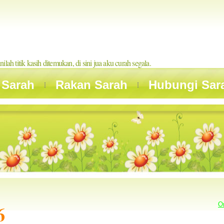
inilah titik kasih ditemukan, di sini jua aku curah segala.
 Sarah
Rakan Sarah
Hubungi Sar
6
O