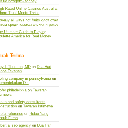
ак не потерять голову
gh Rated Online Casinos Australia:
ere Trust Meets Thrills
чему all ways hot fruits слот стал
итом среди казахстанских игроков
e Ultimate Guide to Playing
oulette America for Real Money
arah Terima
vey L Thornton, MD
on
Dua Hari
anpa Tekanan
oofing company in pennsylvania
on
emerdekakan Diri
ofer philadelphia
on
Tawaran
stimewa
alth and safety consultants
nstruction
on
Tawaran Istimewa
eful reference
on
Hidup Yang
enuh Fitrah
lbert ai seo agency
on
Dua Hari