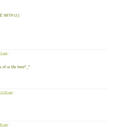
 WITH U:)
:
:15 am
 of ur life here^_^
:
t 5:42 am
:
:45 am