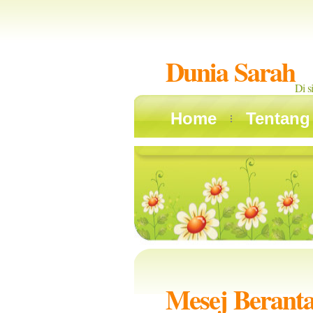
Dunia Sarah
Di s
Home
Tentang
Mesej Berant