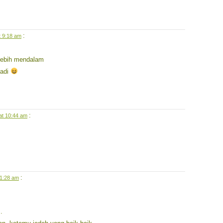
:
t 9:18 am
lebih mendalam
badi
:
at 10:44 am
:
11:28 am
.