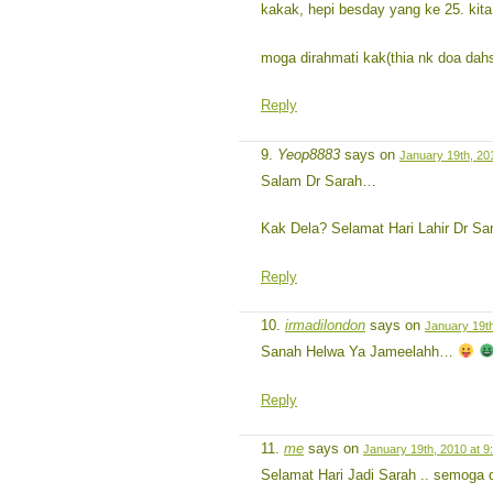
kakak, hepi besday yang ke 25. kit
moga dirahmati kak(thia nk doa dahsy
Reply
Yeop8883
says on
January 19th, 20
Salam Dr Sarah…
Kak Dela? Selamat Hari Lahir Dr Sar
Reply
irmadilondon
says on
January 19th
Sanah Helwa Ya Jameelahh…
Reply
me
says on
January 19th, 2010 at 9
Selamat Hari Jadi Sarah .. semoga d