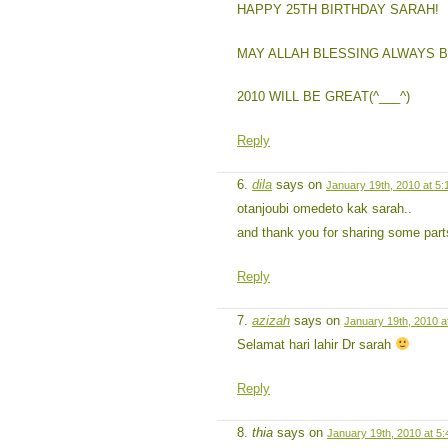
HAPPY 25TH BIRTHDAY SARAH!
MAY ALLAH BLESSING ALWAYS BE
2010 WILL BE GREAT(^___^)
Reply
dila
says on
January 19th, 2010 at 5
otanjoubi omedeto kak sarah..
and thank you for sharing some parts
Reply
azizah
says on
January 19th, 2010 a
Selamat hari lahir Dr sarah
Reply
thia
says on
January 19th, 2010 at 5