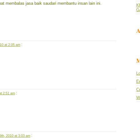
t membalas jasa baik saudari membantu insan lain ini.
Kh
G
A
:
10 at 2:05 am
M
Lo
En
C
:
at 2:51 am
W
:
9th, 2010 at 3:03 am