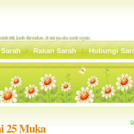
inilah titik kasih ditemukan, di sini jua aku curah segala.
 Sarah
Rakan Sarah
Hubungi Sar
ai 25 Muka
O