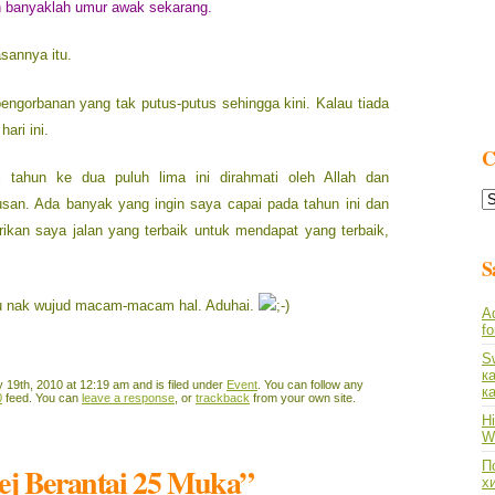
h banyaklah umur awak sekarang.
sannya itu.
ngorbanan yang tak putus-putus sehingga kini. Kalau tiada
ari ini.
C
 tahun ke dua puluh lima ini dirahmati oleh Allah dan
C
san. Ada banyak yang ingin saya capai pada tahun ini dan
L
kan saya jalan yang terbaik untuk mendapat yang terbaik,
S
u nak wujud macam-macam hal. Aduhai.
A
f
S
к
19th, 2010 at 12:19 am and is filed under
Event
. You can follow any
к
0
feed. You can
leave a response
, or
trackback
from your own site.
Hi
Wh
По
ej Berantai 25 Muka”
х