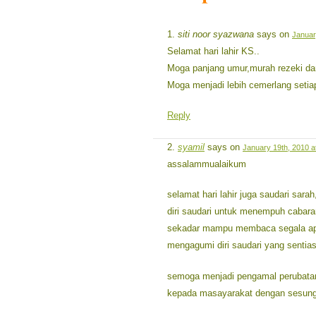
siti noor syazwana
says on
Januar
Selamat hari lahir KS..
Moga panjang umur,murah rezeki da
Moga menjadi lebih cemerlang setiap
Reply
syamil
says on
January 19th, 2010 a
assalammualaikum
selamat hari lahir juga saudari sa
diri saudari untuk menempuh cabara
sekadar mampu membaca segala apa 
mengagumi diri saudari yang sentias
semoga menjadi pengamal perubatan 
kepada masayarakat dengan sesun