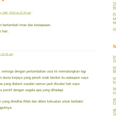
Th
R
:
y 19th, 2010 at 12:33 am
P
к
к
n bertambah iman dan ketaqwaan..
(n
 hari..
S
:
t 12:41 am
I
T
r
M
rah, semoga dengan pertambahan usia ini mematangkan lagi
n dunia kerjaya yang penuh onak berduri itu.walaupun saya
ro
I
yang dialami saudari namun jauh disudut hati saya
he
a positif dengan segala apa yang dihadapi
co
us
yang diredhai Allah dan diberi kekuatan untuk berbakti
P
gguhnya.
gi
T