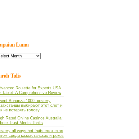
apaian Lama
apaian
ama
arah Tulis
dvanced Roulette for Experts USA
or Tablet: A Comprehensive Review
weet Bonanza 1000: почему
азахстанцы выбирают этот слот и
ак не потерять голову
gh Rated Online Casinos Australia:
ere Trust Meets Thrills
чему all ways hot fruits слот стал
итом среди казахстанских игроков