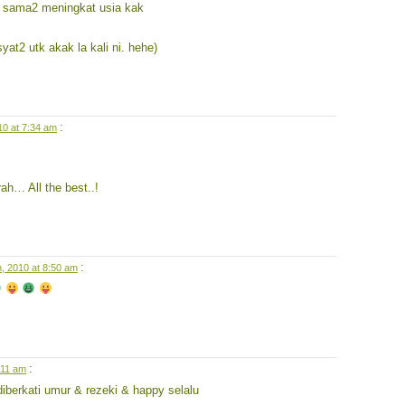
a sama2 meningkat usia kak
at2 utk akak la kali ni. hehe)
:
10 at 7:34 am
ah… All the best..!
:
, 2010 at 8:50 am
:
:11 am
iberkati umur & rezeki & happy selalu