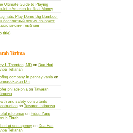
e Ultimate Guide to Playing
oulette America for Real Money
ragmatic Play Demo Big Bamboo:
ак бесплатный режим покоряет
азахстанский гемблинг
o title)
arah Terima
vey L Thornton, MD
on
Dua Hari
anpa Tekanan
oofing company in pennsylvania
on
emerdekakan Diri
ofer philadelphia
on
Tawaran
stimewa
alth and safety consultants
nstruction
on
Tawaran Istimewa
eful reference
on
Hidup Yang
enuh Fitrah
lbert ai seo agency
on
Dua Hari
anpa Tekanan