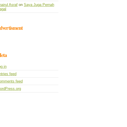
airul Asraf
on
Saya Juga Pernah
agal
dvertisment
eta
g in
tries feed
omments feed
ordPress.org