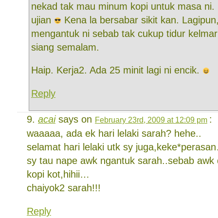
nekad tak mau minum kopi untuk masa ni.
ujian
Kena la bersabar sikit kan. Lagipun
mengantuk ni sebab tak cukup tidur kelmari
siang semalam.
Haip. Kerja2. Ada 25 minit lagi ni encik.
Reply
acai
says on
:
February 23rd, 2009 at 12:09 pm
waaaaa, ada ek hari lelaki sarah? hehe..
selamat hari lelaki utk sy juga,keke*perasa
sy tau nape awk ngantuk sarah..sebab awk
kopi kot,hihii…
chaiyok2 sarah!!!
Reply