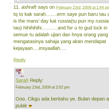
ashraft
says on
February 23rd, 2009 at 1:44 p
tq to kak sarah…….erm saye pun baru tau a
is the mans’ day kat russia(tu pun my russia
tau) hihihihihi……….and for u to gud luck i
semue tu adalah ujian dan hnya orang ya
mengatasinya sahaja yang akan mendapat
kejayaan….insyaallah….
Reply
Sarah
Reply:
February 23rd, 2009 at 2:02 pm
Ooo. Cikgu ada beritahu ye. Bulan depan a
pulak