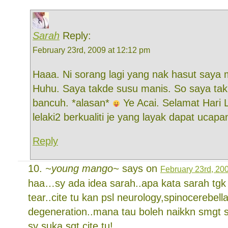
Sarah
Reply:
February 23rd, 2009 at 12:12 pm
Haaa. Ni sorang lagi yang nak hasut saya 
Huhu. Saya takde susu manis. So saya tak
bancuh. *alasan*
Ye Acai. Selamat Hari 
lelaki2 berkualiti je yang layak dapat ucapa
Reply
~young mango~
says on
February 23rd, 20
haa…sy ada idea sarah..apa kata sarah tgk bal
tear..cite tu kan psl neurology,spinocerebella
degeneration..mana tau boleh naikkn smgt s
sy suka sgt cite tu!