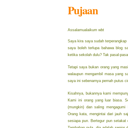
Pujaan
Assalamualaikum wbt
Saya kira saya sudah terperangkap
saya boleh terlupa bahawa blog sa
ketika sekolah dulu? Tak pasal-pasal
Tetapi saya bukan orang yang masi
walaupun mengambil masa yang san
saya ini sebenarnya pernah putus c
Kisahnya, bukannya kami mempunya
Kami ini orang yang luar biasa. S
(mungkin) dan saling mengagumi kr
Orang kata, mengintai dari jauh sa
sesiapa pun. Bertegur pun setakat 
Tambahan pula, dia adalah senior 