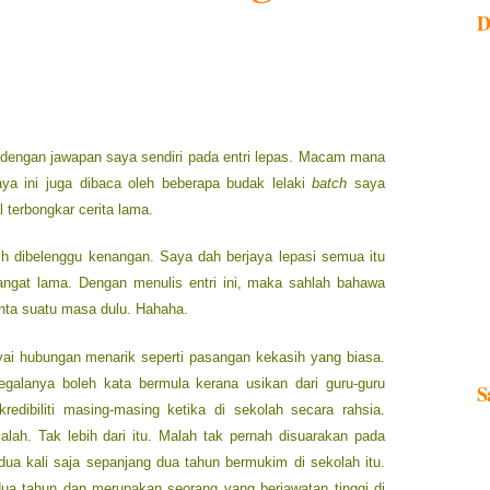
D
 dengan jawapan saya sendiri pada entri lepas. Macam mana
ya ini juga dibaca oleh beberapa budak lelaki
batch
saya
 terbongkar cerita lama.
h dibelenggu kenangan. Saya dah berjaya lepasi semua itu
gat lama. Dengan menulis entri ini, maka sahlah bahawa
inta suatu masa dulu. Hahaha.
i hubungan menarik seperti pasangan kekasih yang biasa.
egalanya boleh kata bermula kerana usikan dari guru-guru
S
edibiliti masing-masing ketika di sekolah secara rahsia.
jalah. Tak lebih dari itu. Malah tak pernah disuarakan pada
dua kali saja sepanjang dua tahun bermukim di sekolah itu.
dua tahun dan merupakan seorang yang berjawatan tinggi di