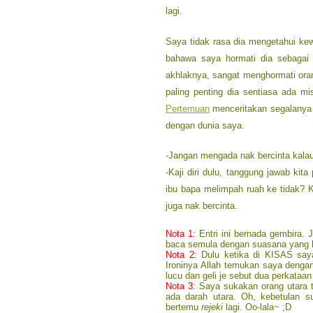
lagi.
Saya tidak rasa dia mengetahui kew
bahawa saya hormati dia sebagai
akhlaknya, sangat menghormati ora
paling penting dia sentiasa ada m
Pertemuan
menceritakan segalanya 
dengan dunia saya.
-Jangan mengada nak bercinta kalau
-Kaji diri dulu, tanggung jawab ki
ibu bapa melimpah ruah ke tidak? K
juga nak bercinta.
Nota 1:
Entri ini bernada gembira. 
baca semula dengan suasana yang le
Nota 2:
Dulu ketika di KISAS say
Ironinya Allah temukan saya dengan
lucu dan geli je sebut dua perkataan
Nota 3:
Saya sukakan orang utara 
ada darah utara. Oh, kebetulan s
bertemu
rejeki
lagi. Oo-lala~ ;D