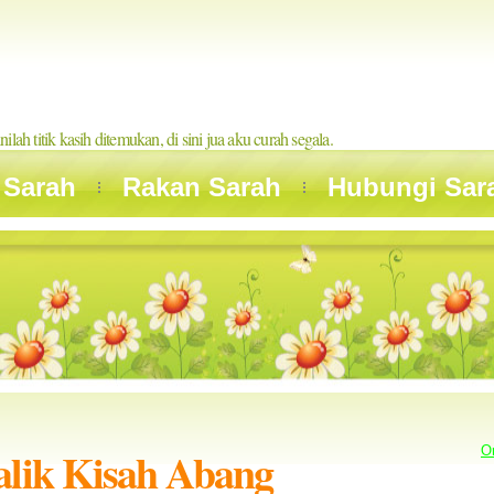
inilah titik kasih ditemukan, di sini jua aku curah segala.
 Sarah
Rakan Sarah
Hubungi Sar
alik Kisah Abang
O