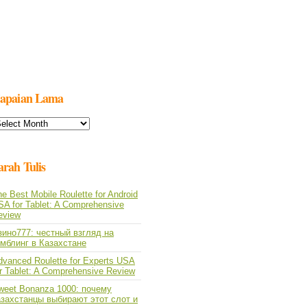
apaian Lama
apaian
ama
arah Tulis
e Best Mobile Roulette for Android
SA for Tablet: A Comprehensive
eview
зино777: честный взгляд на
емблинг в Казахстане
dvanced Roulette for Experts USA
or Tablet: A Comprehensive Review
weet Bonanza 1000: почему
азахстанцы выбирают этот слот и