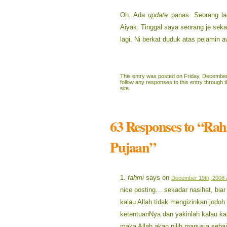
Oh. Ada
update
panas. Seorang lag
Aiyak. Tinggal saya seorang je sek
lagi. Ni berkat duduk atas pelamin a
This entry was posted on Friday, December 
follow any responses to this entry through 
site.
63 Responses to “Rah
Pujaan”
fahmi
says on
December 19th, 2008 
nice posting… sekadar nasihat, bia
kalau Allah tidak mengizinkan jodoh 
ketentuanNya dan yakinlah kalau k
maka Allah akan pilih manusia seba