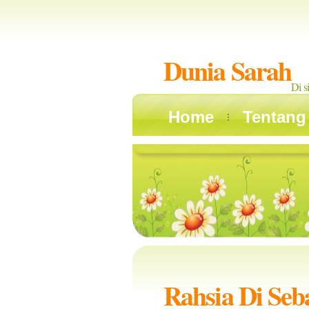
Dunia Sarah
Di s
Home
Tentang
Rahsia Di Seb