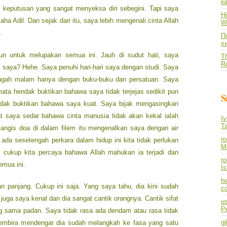
к
t keputusan yang sangat menyeksa diri sebegini. Tapi saya
Hi
aha Adil. Dan sejak dari itu, saya lebih mengenali cinta Allah
Wh
.
По
х
 untuk melupakan semua ini. Jauh di sudut hati, saya
Th
R
 saya? Hehe. Saya penuhi hari-hari saya dengan studi. Saya
 tengah malam hanya dengan buku-buku dan persatuan. Saya
ta hendak buktikan bahawa saya tidak terjejas sedikit pun
S
ndak buktikan bahawa saya kuat. Saya bijak mengasingkan
t saya sedar bahawa cinta manusia tidak akan kekal ialah
I
T
tangis doa di dalam filem itu mengenalkan saya dengan air
r
a sesetengah perkara dalam hidup ini kita tidak perlukan
M
i cukup kita percaya bahawa Allah mahukan ia terjadi dan
ro
emua ini.
I
he
dan panjang. Cukup ini saja. Yang saya tahu, dia kini sudah
co
 juga saya kenal dan dia sangat cantik orangnya. Cantik sifat
us
P
g sama padan. Saya tidak rasa ada dendam atau rasa tidak
gi
gembira mendengar dia sudah melangkah ke fasa yang satu