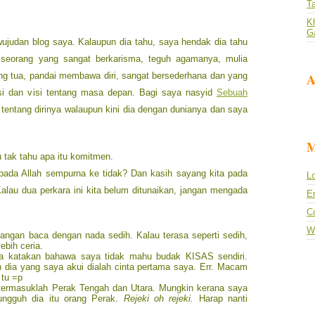
T
Kh
G
ujudan blog saya. Kalaupun dia tahu, saya hendak dia tahu
 seorang yang sangat berkarisma, teguh agamanya, mulia
ng tua, pandai membawa diri, sangat bersederhana dan yang
A
isi dan visi tentang masa depan. Bagi saya nasyid
Sebuah
tentang dirinya walaupun kini dia dengan dunianya dan saya
M
 tak tahu apa itu komitmen.
ta pada Allah sempurna ke tidak? Dan kasih sayang kita pada
Lo
alau dua perkara ini kita belum ditunaikan, jangan mengada
En
C
W
Jangan baca dengan nada sedih. Kalau terasa seperti sedih,
bih ceria.
a katakan bahawa saya tidak mahu budak KISAS sendiri.
 dia yang saya akui dialah cinta pertama saya. Err. Macam
 tu =p
termasuklah Perak Tengah dan Utara. Mungkin kerana saya
ungguh dia itu orang Perak.
Rejeki oh rejeki.
Harap nanti