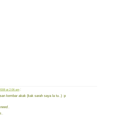
:
008 at 2:06 am
pesan kembar akak (kak sarah saya la tu..) :p
 need..
s..