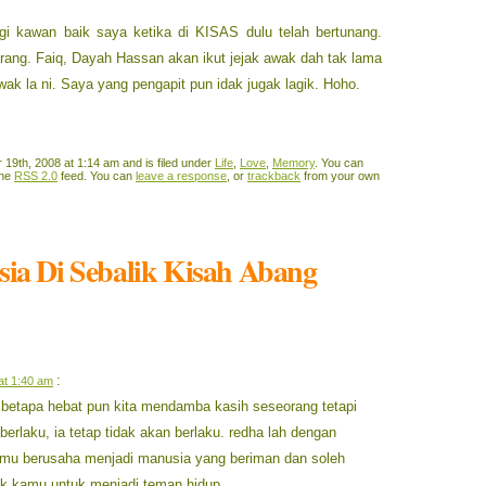
i kawan baik saya ketika di KISAS dulu telah bertunang.
arang. Faiq, Dayah Hassan akan ikut jejak awak dah tak lama
wak la ni. Saya yang pengapit pun idak jugak lagik. Hoho.
19th, 2008 at 1:14 am and is filed under
Life
,
Love
,
Memory
. You can
the
RSS 2.0
feed. You can
leave a response
, or
trackback
from your own
sia Di Sebalik Kisah Abang
:
at 1:40 am
r betapa hebat pun kita mendamba kasih seseorang tetapi
berlaku, ia tetap tidak akan berlaku. redha lah dengan
amu berusaha menjadi manusia yang beriman dan soleh
ik kamu untuk menjadi teman hidup.