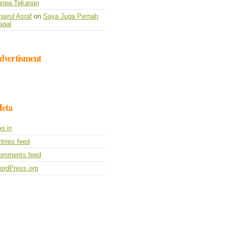
anpa Tekanan
airul Asraf
on
Saya Juga Pernah
agal
dvertisment
eta
g in
tries feed
omments feed
ordPress.org