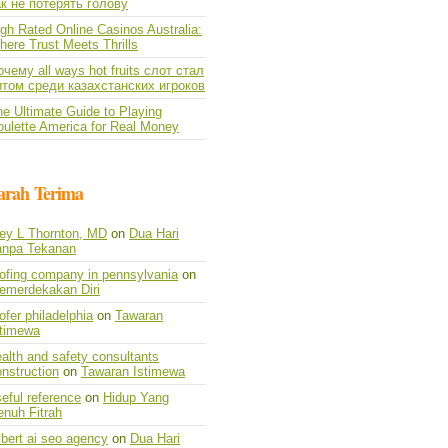
ак не потерять голову
gh Rated Online Casinos Australia:
ere Trust Meets Thrills
чему all ways hot fruits слот стал
итом среди казахстанских игроков
e Ultimate Guide to Playing
oulette America for Real Money
arah Terima
vey L Thornton, MD
on
Dua Hari
anpa Tekanan
oofing company in pennsylvania
on
emerdekakan Diri
ofer philadelphia
on
Tawaran
stimewa
alth and safety consultants
nstruction
on
Tawaran Istimewa
eful reference
on
Hidup Yang
enuh Fitrah
lbert ai seo agency
on
Dua Hari