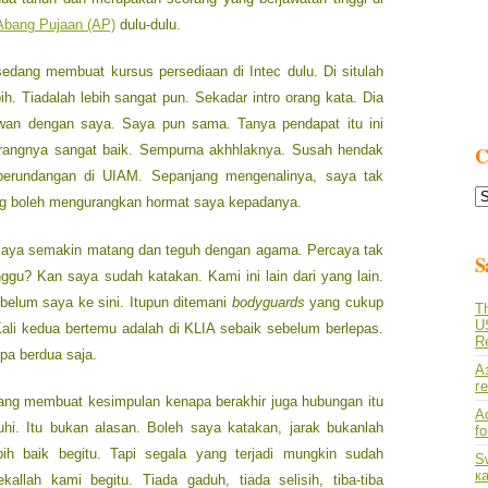
Abang Pujaan (AP)
dulu-dulu.
edang membuat kursus persediaan di Intec dulu. Di situlah
h. Tiadalah lebih sangat pun. Sekadar intro orang kata. Dia
wan dengan saya. Saya pun sama. Tanya pendapat itu ini
 Orangnya sangat baik. Sempurna akhhlaknya. Susah hendak
C
 perundangan di UIAM. Sepanjang mengenalinya, saya tak
C
ng boleh mengurangkan hormat saya kepadanya.
L
saya semakin matang dan teguh dengan agama. Percaya tak
S
gu? Kan saya sudah katakan. Kami ini lain dari yang lain.
belum saya ke sini. Itupun ditemani
bodyguards
yang cukup
Th
U
ali kedua bertemu adalah di KLIA sebaik sebelum berlepas.
R
pa berdua saja.
А
г
yang membuat kesimpulan kenapa berakhir juga hubungan itu
A
hi. Itu bukan alasan. Boleh saya katakan, jarak bukanlah
f
ih baik begitu. Tapi segala yang terjadi mungkin sudah
S
к
kallah kami begitu. Tiada gaduh, tiada selisih, tiba-tiba