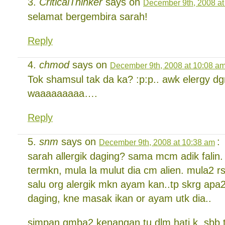
CriticalThinker
says on
December 9th, 2008 at
selamat bergembira sarah!
Reply
chmod
says on
December 9th, 2008 at 10:08 a
Tok shamsul tak da ka? :p:p.. awk elergy d
waaaaaaaaa….
Reply
snm
says on
:
December 9th, 2008 at 10:38 am
sarah allergik daging? sama mcm adik falin.
termkn, mula la mulut dia cm alien. mula2 
salu org alergik mkn ayam kan..tp skrg a
daging, kne masak ikan or ayam utk dia..
simpan gmba2 kenangan tu dlm hati k..sbb ta