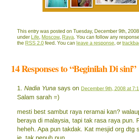
This entry was posted on Tuesday, December 9th, 2008 a
under
Life
,
Moscow
,
Raya
. You can follow any responses
the
RSS 2.0
feed. You can
leave a response
, or
trackba
14 Responses to “Beginilah Di sini”
Nadia Yuna
says on
December 9th, 2008 at 7:
Salam sarah =)
mesti best sambut raya reramai kan? walau
beraya di malaysia, tapi tak rasa raya pun. 
heheh. Apa pun takdak. Kat mesjid org dtg s
je. tak penuh pun.