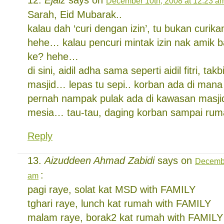
December 10th, 2008 at 12:23 a
Sarah, Eid Mubarak..
kalau dah ‘curi dengan izin’, tu bukan curik
hehe… kalau pencuri mintak izin nak amik b
ke? hehe…
di sini, aidil adha sama seperti aidil fitri, tak
masjid… lepas tu sepi.. korban ada di mana 
pernah nampak pulak ada di kawasan masji
mesia… tau-tau, daging korban sampai rum
Reply
Aizuddeen Ahmad Zabidi
says on
Decembe
:
am
pagi raye, solat kat MSD with FAMILY
tghari raye, lunch kat rumah with FAMILY
malam raye, borak2 kat rumah with FAMILY