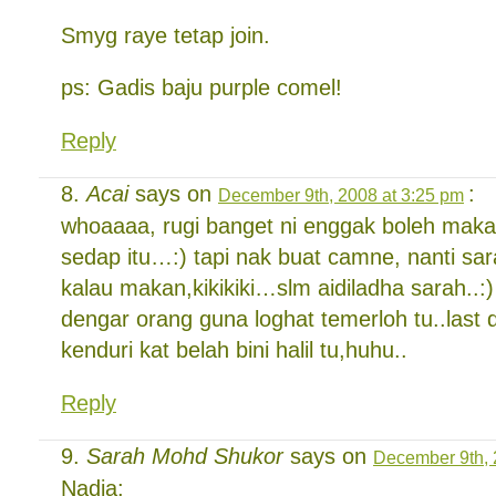
Smyg raye tetap join.
ps: Gadis baju purple comel!
Reply
Acai
says on
:
December 9th, 2008 at 3:25 pm
whoaaaa, rugi banget ni enggak boleh mak
sedap itu…:) tapi nak buat camne, nanti sar
kalau makan,kikikiki…slm aidiladha sarah..:
dengar orang guna loghat temerloh tu..las
kenduri kat belah bini halil tu,huhu..
Reply
Sarah Mohd Shukor
says on
December 9th, 
Nadia: