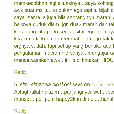
memkecohkan lagi situasinya…saya sokong
awk buat ms tu..itu bukan ego tapi tu bijak
saya..sama la juga bila seorang tgh marah, 
baiknya duduk diam..jgn dua2 marah dan ta
kekadang kita perlu sedikit sifat ego..percay
kita kena la kena dgn tempat…jgn ego tak 
orgnya sudah..tapi setiap yang berlaku ad
pengalaman macam nie banyak mengajar a
mendewasakan awk…ini la di katakan HID
Reply
eim_eimzoela oldskool
says on
November 10
Astagfirullahhalazim…panjangnyer weh…pena
mouse… per pun, happy2kan diri ek…hah
Reply