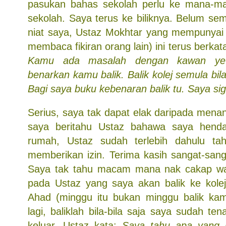
pasukan bahas sekolah perlu ke mana-ma
sekolah. Saya terus ke biliknya. Belum se
niat saya, Ustaz Mokhtar yang mempunyai 
membaca fikiran orang lain) ini terus berkat
Kamu ada masalah dengan kawan ye.
benarkan kamu balik. Balik kolej semula bi
Bagi saya buku kebenaran balik tu. Saya si
Serius, saya tak dapat elak daripada mena
saya beritahu Ustaz bahawa saya hendak
rumah, Ustaz sudah terlebih dahulu ta
memberikan izin. Terima kasih sangat-sang
Saya tak tahu macam mana nak cakap wak
pada Ustaz yang saya akan balik ke kole
Ahad (minggu itu bukan minggu balik kam
lagi, baliklah bila-bila saja saya sudah t
keluar, Ustaz kata:
Saya tahu apa yang ja