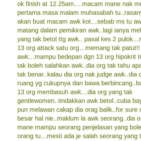
ok finish at 12.25am….macam mane nak mu
pertama masa malam muhasabah tu..rasan
akan buat macam awk kot…sebab ms tu aw
matang dalam pemikiran awk..lagi ianya mel
yang tak betol ttg awk.. pasal kes 2 pulok
13 org attack satu org…memang tak patut!
awk…mampu bedepan dgn 13 org hipokrit tu
tak boleh salahkan awk..dia org tak tahu a
tak benar..kalau dia org nak judge awk..dia 
ruang yg cukupnya dan bawa berbincang..
13 org membasuh awk…dia org yang tak
gentlewomen..tindakkan awk betol..cuba b
pun melawan cakap dia orag balik..for sure
besar hal nie..maklum la awk seorang..dia
mane mampu seorang penjelasan yang bol
orang tu…mesti ada je salah seorang yang t