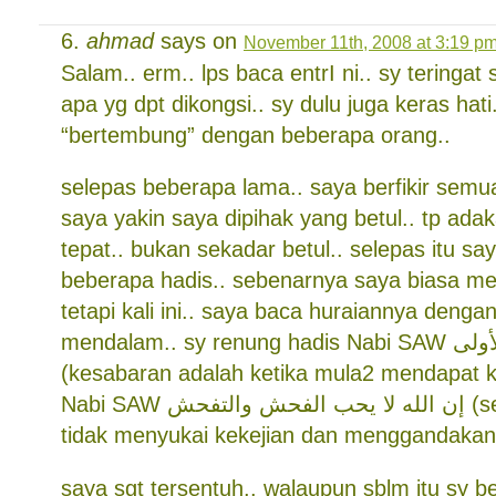
ahmad
says on
November 11th, 2008 at 3:19 p
Salam.. erm.. lps baca entrI ni.. sy teringa
apa yg dpt dikongsi.. sy dulu juga keras hati
“bertembung” dengan beberapa orang..
selepas beberapa lama.. saya berfikir semua
saya yakin saya dipihak yang betul.. tp ada
tepat.. bukan sekadar betul.. selepas itu s
beberapa hadis.. sebenarnya saya biasa meli
tetapi kali ini.. saya baca huraiannya dengan 
mendalam.. sy renung hadis Nabi SAW الصبر عند الصدمة الأولى
(kesabaran adalah ketika mula2 mendapat ke
Nabi SAW إن الله لا يحب الفحش والتفحش (sesungguhnya Allah
tidak menyukai kekejian dan menggandakan 
saya sgt tersentuh.. walaupun sblm itu sy 