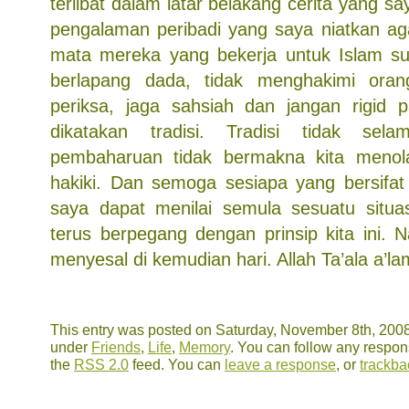
terlibat dalam latar belakang cerita yang say
pengalaman peribadi yang saya niatkan a
mata mereka yang bekerja untuk Islam sup
berlapang dada, tidak menghakimi oran
periksa, jaga sahsiah dan jangan rigid 
dikatakan tradisi. Tradisi tidak sel
pembaharuan tidak bermakna kita menol
hakiki. Dan semoga sesiapa yang bersifa
saya dapat menilai semula sesuatu situas
terus berpegang dengan prinsip kita ini. N
menyesal di kemudian hari. Allah Ta’ala a’la
This entry was posted on Saturday, November 8th, 2008 
under
Friends
,
Life
,
Memory
. You can follow any respons
the
RSS 2.0
feed. You can
leave a response
, or
trackba