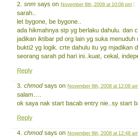
snm
says on
:
November 8th, 2008 at 10:08 pm
sarah..
let bygone, be bygone..
ada hikmahnya stp yg berlaku dahulu. dan cr
jadikan iktibar pd org lain yg suka menuduh
bukti2 yg logik. crte dahulu itu yg mjadikan d
seorang sarah pd hari ini..kuat, cekal, indep
Reply
chmod
says on
November 9th, 2008 at 12:08 a
salam….
ok saya nak start bacab entry nie..sy star
Reply
chmod
says on
November 9th, 2008 at 12:48 a