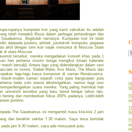
rupa-rupanya kumpulan koir yang kami saksikan itu adalah
yang telah mewakili Rusia dalam perbagai pertandingan dan
 Gaudeamus. Begitulah namanya. Kumpulan koir ini telah
C
rdiri daripada jurutera, arkitek, juruteknik komputer, pegawai
la aktif dengan seni koir sejak menuntut di Moscow State
ak di utara Moscow.
C
iversiti tersebut, mereka mengadakan konsert khas pada 1
L
ikan hari pertama musim bunga mengikut kiraan kalendar
masih bersalji). Antara lagu yang didendangkan dalam sesi
 Lasciate mi morire, Stabat Mater, Ave Maria, The Mavis dan
S
upakan lagu-lagu karya komposer di zaman Renaissance.
u klasik-moden zaman sejarah cinta para bangsawan pula
pertama tiada solo utama diketengahkan, namun bagi sesi
Hi
t memperdengarkan suara mereka. Yang paling memikat hati
Wh
 universiti tersebut yang baru tamat belajar tahun lalu.
По
 hening dan memberikan fokus 200% padanya. Lebih-lebih
х
Verano porteno.
Th
ripada The Gaudeamus ini mengambil masa kira-kira 2 jam
R
ang dan berakhir sekitar 7.30 malam. Saya terus bertolak
P
к
 pada jam 8.30 malam, saya ada mesyuarat pula.
к