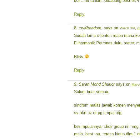
koir….entahlah..kekadang best ek?
Reply
cry4freedom.
says on
March 3rd, 2
Sudah lama x tonton mana mana koir
Filharmonik Petronas dulu, teater, m
Bliss
Reply
Sarah Mohd Shukor
says on
March
Salam buat semua.
sindrom malas jawab komen menyeran
sy akn bz dr pg smpai ptg.
kesimpulannya, choir group ni mmg 
msia. best tau. terasa hidup dlm 1 du