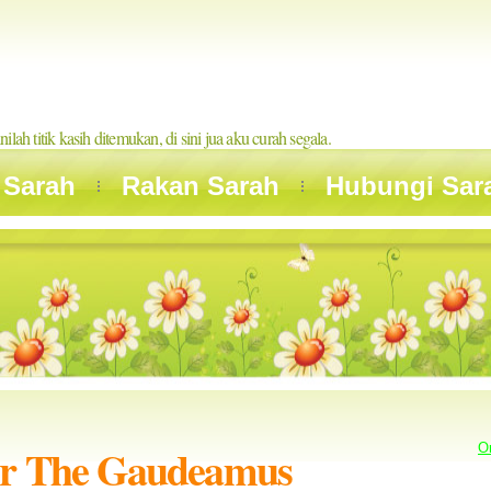
inilah titik kasih ditemukan, di sini jua aku curah segala.
 Sarah
Rakan Sarah
Hubungi Sar
ir The Gaudeamus
O