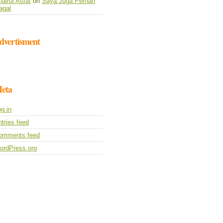
airul Asraf
on
Saya Juga Pernah
agal
dvertisment
eta
g in
tries feed
omments feed
ordPress.org