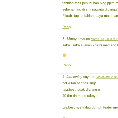
tahniah atas penubuhan blog ppim m
sebenarnya. di sini nawaitu dipanggi
Fikrah. tapi entahlah, saya masih 
Reply
13may
says on
March 3rd, 2008 at 1
sekali sekala layan koir ni memang 
Reply
fattnieniey
says on
March 3rd, 2008
not a fan of choir sngt.
tapi,best jugak diorang ni.
40 thn dh,mane taknye.
p/s:best nye kalau dpt tgk teater me