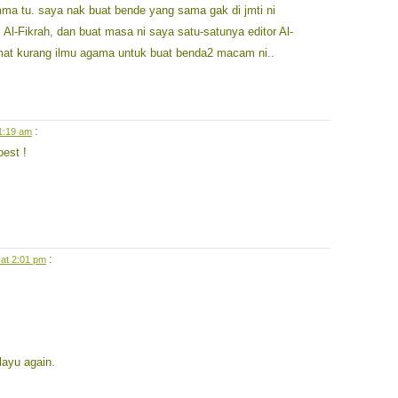
ma tu. saya nak buat bende yang sama gak di jmti ni
l Al-Fikrah, dan buat masa ni saya satu-satunya editor Al-
amat kurang ilmu agama untuk buat benda2 macam ni..
:
1:19 am
best !
:
 at 2:01 pm
layu again.