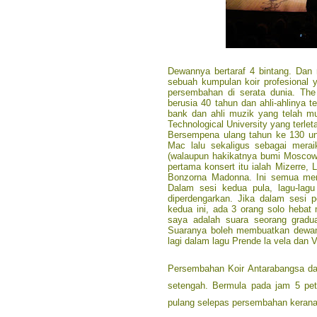
Dewannya bertaraf 4 bintang. Dan 
sebuah kumpulan koir profesional 
persembahan di serata dunia. The
berusia 40 tahun dan ahli-ahlinya te
bank dan ahli muzik yang telah mu
Technological University yang terlet
Bersempena ulang tahun ke 130 un
Mac lalu sekaligus sebagai mera
(walaupun hakikatnya bumi Moscow 
pertama konsert itu ialah Mizerre,
Bonzorna Madonna. Ini semua mer
Dalam sesi kedua pula, lagu-lag
diperdengarkan. Jika dalam sesi 
kedua ini, ada 3 orang solo heba
saya adalah suara seorang graduan
Suaranya boleh membuatkan dewan
lagi dalam lagu Prende la vela dan 
Persembahan Koir Antarabangsa da
setengah. Bermula pada jam 5 pet
pulang selepas persembahan kerana