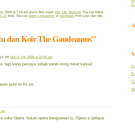
Kh
G
d, 2008 at 7:19 am and is filed under
Info
,
Life
,
Moscow
. You can follow
S 2.0
feed. You can
leave a response
, or
trackback
from your own site.
A
btu dan Koir The Gaudeamus”
M
ys on
:
March 3rd, 2008 at 10:46 am
la. tapi kena percaya sebab sarah mmg minat karya2
Lo
En
C
asan puisi kt KL ye..
W
:
2 am
aya suka Opera. bukan opera bangsawan tu, Opera si pelayar