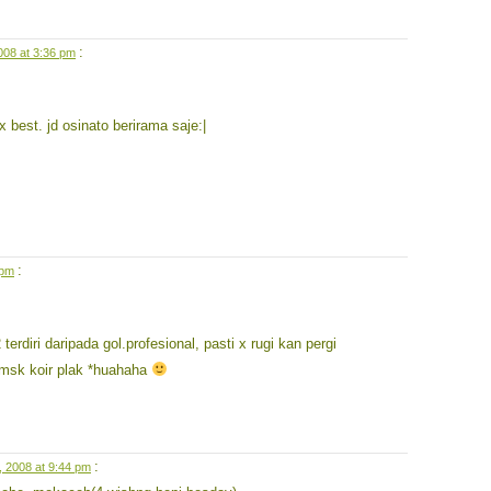
:
008 at 3:36 pm
 best. jd osinato berirama saje:|
:
 pm
terdiri daripada gol.profesional, pasti x rugi kan pergi
 msk koir plak *huahaha
:
, 2008 at 9:44 pm