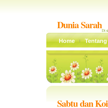
Dunia Sarah
Di s
Home
Tentang
Sabtu dan Ko