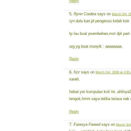
Reply
Rynn Cowbra
says on
March 3rd, 2
ryn dulu kan,jd pengerusi kelab koir.
tp lau buat psembahan,mst dpt part x
urg yg buat munyik : aaaaaaaa.
Reply
fizz
says on
March 3rd, 2008 at 4:35
sarah,
hebat yer kumpulan koir ini, ahlinya2 
tengok,hmm saya tetiba terasa nak
Reply
Faresya Fareed
says on
March 3rd