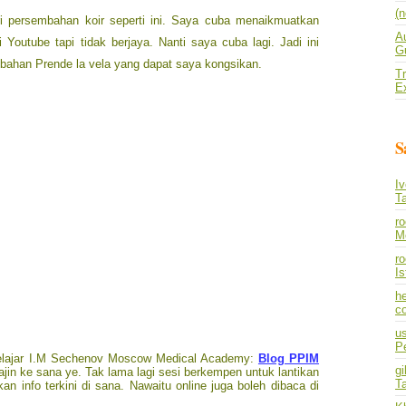
(n
ri persembahan koir seperti ini. Saya cuba menaikmuatkan
A
Youtube tapi tidak berjaya. Nanti saya cuba lagi. Jadi ini
Gu
bahan Prende la vela yang dapat saya kongsikan.
Tr
E
S
I
T
r
M
ro
I
he
co
us
P
pelajar I.M Sechenov Moscow Medical Academy:
Blog PPIM
gi
rajin ke sana ye. Tak lama lagi sesi berkempen untuk lantikan
T
n info terkini di sana. Nawaitu online juga boleh dibaca di