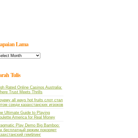
apaian Lama
apaian
ama
arah Tulis
gh Rated Online Casinos Australia:
ere Trust Meets Thrills
чему all ways hot fruits слот стал
итом среди казахстанских игроков
e Ultimate Guide to Playing
oulette America for Real Money
ragmatic Play Demo Big Bamboo:
ак бесплатный режим покоряет
азахстанский гемблинг