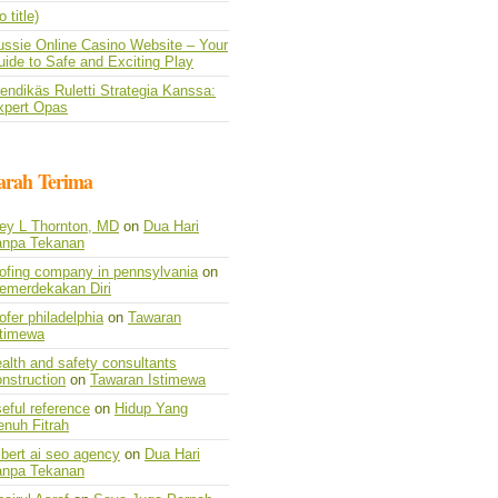
o title)
ussie Online Casino Website – Your
ide to Safe and Exciting Play
endikäs Ruletti Strategia Kanssa:
xpert Opas
arah Terima
vey L Thornton, MD
on
Dua Hari
anpa Tekanan
oofing company in pennsylvania
on
emerdekakan Diri
ofer philadelphia
on
Tawaran
stimewa
alth and safety consultants
nstruction
on
Tawaran Istimewa
eful reference
on
Hidup Yang
enuh Fitrah
lbert ai seo agency
on
Dua Hari
anpa Tekanan