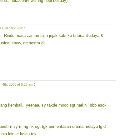
hehe..mekaceh(4 wishng hepi besday)
:
008 at 10:26 pm
. Rindu masa zaman rajin jejak kaki ke Istana Budaya &
usical show, orchestra dll.
:
 4th, 2008 at 5:26 am
g kembali.. yeehaa. sy takde mood sgt hari ni. sbb esok
best! n sy mmg nk sgt tgk pementasan drama melayu lg di
nia lain je kalau tgk.