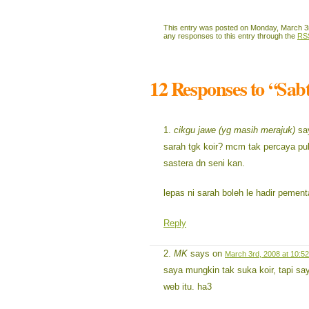
This entry was posted on Monday, March 3r
any responses to this entry through the
RS
12 Responses to “Sa
cikgu jawe (yg masih merajuk)
sa
sarah tgk koir? mcm tak percaya pu
sastera dn seni kan.
lepas ni sarah boleh le hadir pement
Reply
MK
says on
March 3rd, 2008 at 10:5
saya mungkin tak suka koir, tapi s
web itu. ha3