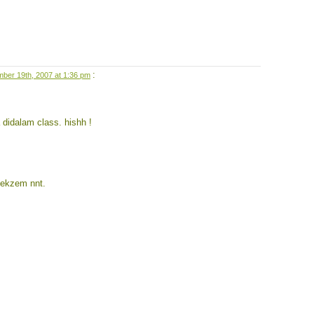
:
ber 19th, 2007 at 1:36 pm
didalam class. hishh !
 ekzem nnt.