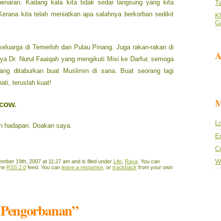
naran. Kadang kala kita tidak sedar langsung yang kita
T
erana kita telah meniatkan apa salahnya berkorban sedikit
Kh
G
keluarga di Temerloh dan Pulau Pinang. Juga rakan-rakan di
A
aya Dr. Nurul Faaiqah yang mengikuti Misi ke Darfur, semoga
ang ditaburkan buat Muslimin di sana. Buat seorang lagi
ati, teruslah kuat!
M
scow.
Lo
n hadapan. Doakan saya.
En
C
W
ber 19th, 2007 at 11:27 am and is filed under
Life
,
Raya
. You can
the
RSS 2.0
feed. You can
leave a response
, or
trackback
from your own
i Pengorbanan”