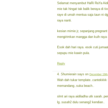
Selamat menyambut HaRi RaYa Aidil
mie tak hingat tak balik beraya di 
raye di umah mentua saja taun ni 
raya nanti.
kesian mimie jr, sepanjang pregnan
mengirimkan mangga dan kuih raya da
Esok dah hari raya. esok cuti.jumaat
sepupu mie kawin pula.
Reply
Shumierain
says on
December 19th,
Wah dah tukar template..cantekkkk 
memandang..suka beach..
slmt ari raya aidiladha utk sarah..p
lg..susah2 dulu senang2 kendian..