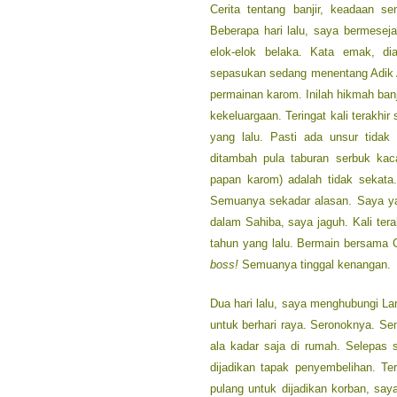
Cerita tentang banjir, keadaan s
Beberapa hari lalu, saya bermese
elok-elok belaka. Kata emak, d
sepasukan sedang menentang Adik A
permainan karom. Inilah hikmah banj
kekeluargaan. Teringat kali terakh
yang lalu. Pasti ada unsur tidak
ditambah pula taburan serbuk kac
papan karom) adalah tidak sekata
Semuanya sekadar alasan. Saya ya
dalam Sahiba, saya jaguh. Kali ter
tahun yang lalu. Bermain bersama 
boss!
Semuanya tinggal kenangan.
Dua hari lalu, saya menghubungi Lan
untuk berhari raya. Seronoknya. Se
ala kadar saja di rumah. Selepas
dijadikan tapak penyembelihan. Te
pulang untuk dijadikan korban, sa