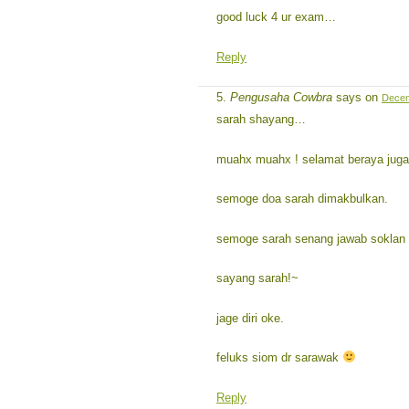
good luck 4 ur exam…
Reply
Pengusaha Cowbra
says on
Decem
sarah shayang…
muahx muahx ! selamat beraya juga 
semoge doa sarah dimakbulkan.
semoge sarah senang jawab soklan
sayang sarah!~
jage diri oke.
feluks siom dr sarawak
Reply