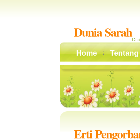
Dunia Sarah
Di s
Home
Tentang
Erti Pengorb