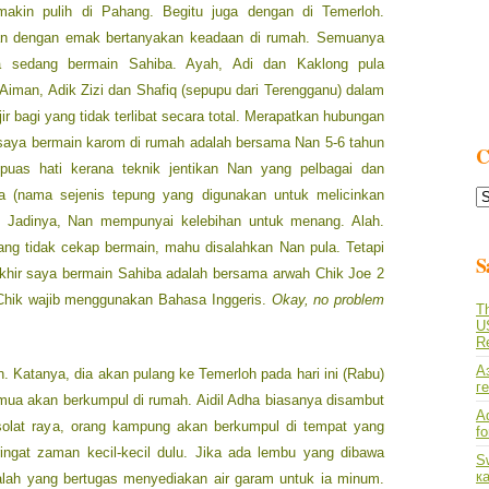
emakin pulih di Pahang. Begitu juga dengan di Temerloh.
jan dengan emak bertanyakan keadaan di rumah. Semuanya
ia sedang bermain Sahiba. Ayah, Adi dan Kaklong pula
iman, Adik Zizi dan Shafiq (sepupu dari Terengganu) dalam
ir bagi yang tidak terlibat secara total. Merapatkan hubungan
ir saya bermain karom di rumah adalah bersama Nan 5-6 tahun
C
 puas hati kerana teknik jentikan Nan yang pelbagai dan
C
a (nama sejenis tepung yang digunakan untuk melicinkan
L
. Jadinya, Nan mempunyai kelebihan untuk menang. Alah.
ng tidak cekap bermain, mahu disalahkan Nan pula. Tetapi
S
akhir saya bermain Sahiba adalah bersama arwah Chik Joe 2
Chik wajib menggunakan Bahasa Inggeris.
Okay, no problem
Th
U
R
А
. Katanya, dia akan pulang ke Temerloh pada hari ini (Rabu)
г
mua akan berkumpul di rumah. Aidil Adha biasanya disambut
A
 solat raya, orang kampung akan berkumpul di tempat yang
f
ringat zaman kecil-kecil dulu. Jika ada lembu yang dibawa
S
к
yalah yang bertugas menyediakan air garam untuk ia minum.