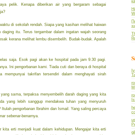
к
aya pelik. Kenapa diberikan air yang bergaram sebagai
Hi
ja?
Wh
По
ewaktu di sekolah rendah. Siapa yang kasihan melihat haiwan
х
n daging itu. Terus tergambar dalam ingatan wajah seorang
Th
R
sak kerana melihat lembu disembelih. Budak-budak. Apalah
S
 kelas saja. Esok pagi akan ke hospital pada jam 9.30 pagi.
nya. Ini pengorbanan kami. Tiada cuti dan beraya di hospital
I
nya mempunyai takrifan tersendiri dalam menghayati sirah
T
r
M
si yang sama, terpaksa menyembelih darah daging yang kita
ro
I
 ada yang lebih sanggup mendakwa tuhan yang menyuruh
he
 Itulah pengorbanan Ibrahim dan Ismail. Yang saling percaya
co
enar sebenar-benarnya.
us
P
 kita erti menjadi kuat dalam kehidupan. Mengajar kita erti
gi