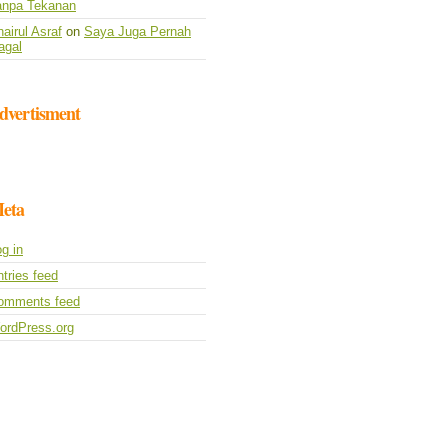
anpa Tekanan
airul Asraf
on
Saya Juga Pernah
agal
dvertisment
eta
g in
tries feed
omments feed
ordPress.org