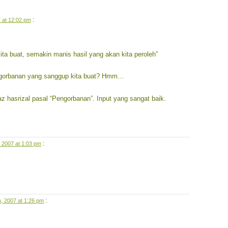
:
 at 12:02 pm
ta buat, semakin manis hasil yang akan kita peroleh”
ngorbanan yang sanggup kita buat? Hmm…
 hasrizal pasal “Pengorbanan”. Input yang sangat baik.
:
 2007 at 1:03 pm
:
, 2007 at 1:26 pm