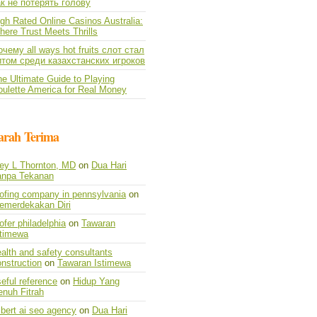
ак не потерять голову
gh Rated Online Casinos Australia:
ere Trust Meets Thrills
чему all ways hot fruits слот стал
итом среди казахстанских игроков
e Ultimate Guide to Playing
oulette America for Real Money
arah Terima
vey L Thornton, MD
on
Dua Hari
anpa Tekanan
oofing company in pennsylvania
on
emerdekakan Diri
ofer philadelphia
on
Tawaran
stimewa
alth and safety consultants
nstruction
on
Tawaran Istimewa
eful reference
on
Hidup Yang
enuh Fitrah
lbert ai seo agency
on
Dua Hari