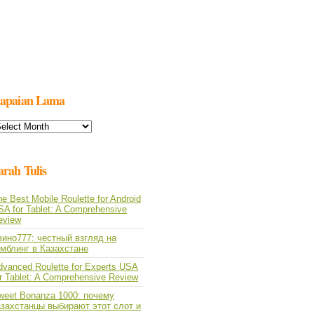
apaian Lama
apaian
ama
arah Tulis
e Best Mobile Roulette for Android
SA for Tablet: A Comprehensive
eview
зино777: честный взгляд на
емблинг в Казахстане
dvanced Roulette for Experts USA
or Tablet: A Comprehensive Review
weet Bonanza 1000: почему
азахстанцы выбирают этот слот и