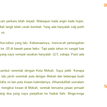
D
 perkara telah terjadi. Walaupun tiada angin tiada hujan,
llah langit telah cerah kembali. Yang ada hanyalah salji putih
ini.
ahun-tahun yang lalu. Kebiasaannya, mencecah pertengahan
ke -20 di bawah paras beku. Tapi pada tahun ini sangat luar
yang saya sempat rasakan hanyalah -11’C sahaja. Pasti ada
 disambut serentak dengan Kota Mekah. Saya pelik. Kenapa
yang lalu jatuh serentak pula dengan Mekah dan beberapa buah
 Adha ini lain pula kiraan kalendarnya. Alhamdulillah semalam
S
 mengikut kiraan di Mekah, seretak bersama jutaan jemaah
njang doa yang saya panjatkan ke hadrat Ilahi. Moga-moga