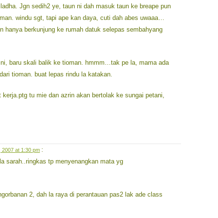
adha. Jgn sedih2 ye, taun ni dah masuk taun ke breape pun
tioman. windu sgt, tapi ape kan daya, cuti dah abes uwaaa…
dgn hanya berkunjung ke rumah datuk selepas sembahyang
t ni, baru skali balik ke tioman. hmmm…tak pe la, mama ada
ri tioman. buat lepas rindu la katakan.
 kerja.ptg tu mie dan azrin akan bertolak ke sungai petani,
:
 2007 at 1:30 pm
la sarah..ringkas tp menyenangkan mata yg
engorbanan 2, dah la raya di perantauan pas2 lak ade class