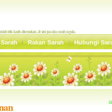
inilah titik kasih ditemukan, di sini jua aku curah segala.
 Sarah
Rakan Sarah
Hubungi Sar
anan
O