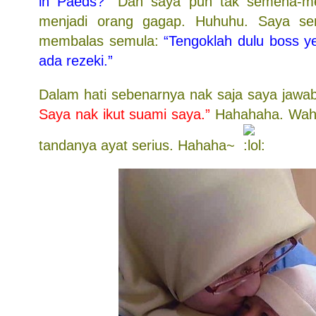
in Paeds?”
Dan saya pun tak semena-men
menjadi orang gagap. Huhuhu. Saya s
membalas semula:
“Tengoklah dulu boss ye
ada rezeki.”
Dalam hati sebenarnya nak saja saya jawa
Saya nak ikut suami saya.”
Hahahaha. Wah.
tandanya ayat serius. Hahaha~