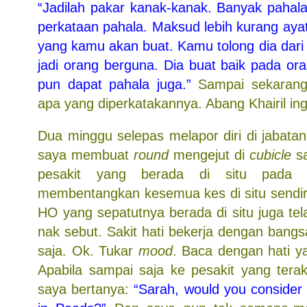
“Jadilah pakar kanak-kanak. Banyak pahala
perkataan pahala. Maksud lebih kurang aya
yang kamu akan buat. Kamu tolong dia dari k
jadi orang berguna. Dia buat baik pada or
pun dapat pahala juga.”
Sampai sekarang
apa yang diperkatakannya. Abang Khairil in
Dua minggu selepas melapor diri di jabatan
saya membuat
round
mengejut di
cubicle
sa
pesakit yang berada di situ pada 
membentangkan kesemua kes di situ sendiri
HO yang sepatutnya berada di situ juga te
nak sebut. Sakit hati bekerja dengan bangsa
saja. Ok. Tukar
mood
. Baca dengan hati y
Apabila sampai saja ke pesakit yang terak
saya bertanya:
“Sarah, would you conside