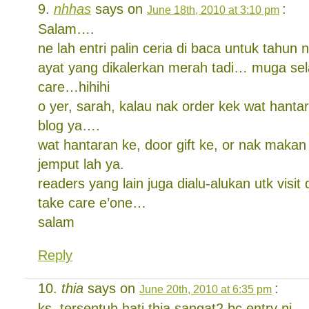
nhhas
says on
:
June 18th, 2010 at 3:10 pm
Salam….
ne lah entri palin ceria di baca untuk tahun
ayat yang dikalerkan merah tadi… muga se
care…hihihi
o yer, sarah, kalau nak order kek wat hantar
blog ya….
wat hantaran ke, door gift ke, or nak maka
jemput lah ya.
readers yang lain juga dialu-alukan utk visi
take care e’one…
salam
Reply
thia
says on
:
June 20th, 2010 at 6:35 pm
ks, tersentuh hati thia sangat2 bc entry ni