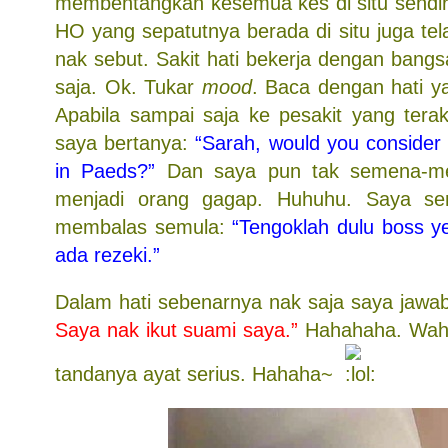
membentangkan kesemua kes di situ sendiri
HO yang sepatutnya berada di situ juga te
nak sebut. Sakit hati bekerja dengan bangsa
saja. Ok. Tukar
mood
. Baca dengan hati y
Apabila sampai saja ke pesakit yang terak
saya bertanya:
“Sarah, would you conside
in Paeds?”
Dan saya pun tak semena-men
menjadi orang gagap. Huhuhu. Saya s
membalas semula:
“Tengoklah dulu boss ye
ada rezeki.”
Dalam hati sebenarnya nak saja saya jawa
Saya nak ikut suami saya.”
Hahahaha. Wah.
tandanya ayat serius. Hahaha~