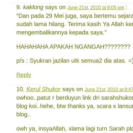
kaklong
says on
:
June 21st, 2010 at 8:05 pm
“Dan pada 29 Mei juga, saya bertemu sejar
sudah lama hilang. Terima kasih Ya Allah ke
mengembalikannya kepada saya.”
HAHAHAHA APAKAH NGANGAH????????
p/s : Syukran jazilan utk semua2 dia atas. =
Reply
Kerul Shukor
says on
June 21st, 2010 at 8:4
owhoo..patut r berduyun link dri sarahshuk
blog koi..hehe, btw thanks ya, scara x lans
blog..
owh ya, insyaAllah, xlama lagi turn Sarah pl