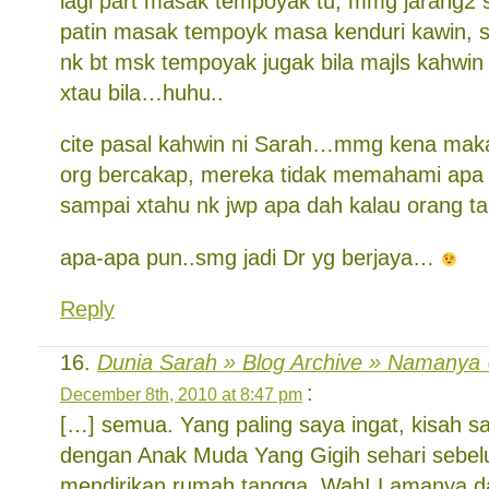
lagi part masak tempoyak tu, mmg jarang2 
patin masak tempoyk masa kenduri kawin, s
nk bt msk tempoyak jugak bila majls kahwin s
xtau bila…huhu..
cite pasal kahwin ni Sarah…mmg kena makan
org bercakap, mereka tidak memahami apa y
sampai xtahu nk jwp apa dah kalau orang ta
apa-apa pun..smg jadi Dr yg berjaya…
Reply
Dunia Sarah » Blog Archive » Namanya 
:
December 8th, 2010 at 8:47 pm
[…] semua. Yang paling saya ingat, kisah 
dengan Anak Muda Yang Gigih sehari sebe
mendirikan rumah tangga. Wah! Lamanya dah