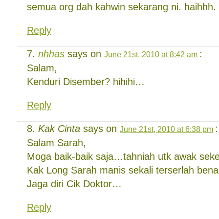
semua org dah kahwin sekarang ni. haihhh.
Reply
nhhas
says on
:
June 21st, 2010 at 8:42 am
Salam,
Kenduri Disember? hihihi…
Reply
Kak Cinta
says on
:
June 21st, 2010 at 6:38 pm
Salam Sarah,
Moga baik-baik saja…tahniah utk awak sek
Kak Long Sarah manis sekali terserlah bena
Jaga diri Cik Doktor…
Reply