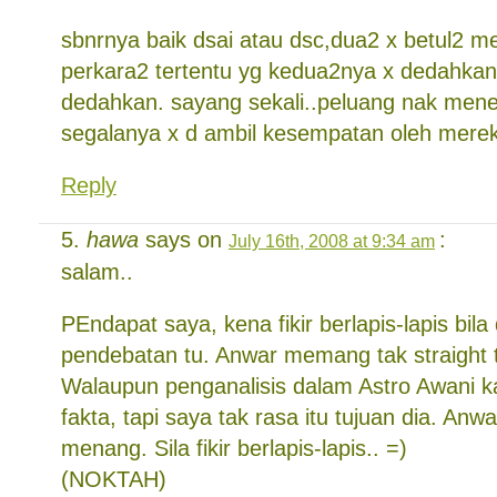
sbnrnya baik dsai atau dsc,dua2 x betul2 m
perkara2 tertentu yg kedua2nya x dedahkan
dedahkan. sayang sekali..peluang nak men
segalanya x d ambil kesempatan oleh merek
Reply
hawa
says on
:
July 16th, 2008 at 9:34 am
salam..
PEndapat saya, kena fikir berlapis-lapis bila
pendebatan tu. Anwar memang tak straight t
Walaupun penganalisis dalam Astro Awani ka
fakta, tapi saya tak rasa itu tujuan dia. A
menang. Sila fikir berlapis-lapis.. =)
(NOKTAH)