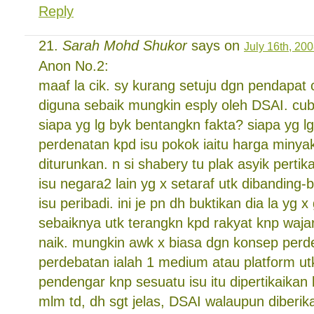
Reply
Sarah Mohd Shukor
says on
July 16th, 20
Anon No.2:
maaf la cik. sy kurang setuju dgn pendapat c
diguna sebaik mungkin esply oleh DSAI. cub
siapa yg lg byk bentangkn fakta? siapa yg lg 
perdenatan kpd isu pokok iaitu harga minya
diturunkan. n si shabery tu plak asyik pertika
isu negara2 lain yg x setaraf utk dibanding
isu peribadi. ini je pn dh buktikan dia la yg 
sebaiknya utk terangkn kpd rakyat knp waja
naik. mungkin awk x biasa dgn konsep perd
perdebatan ialah 1 medium atau platform u
pendengar knp sesuatu isu itu dipertikaika
mlm td, dh sgt jelas, DSAI walaupun diberikan