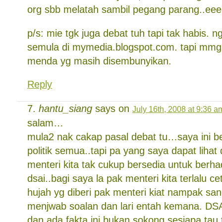
org sbb melatah sambil pegang parang..ee
p/s: mie tgk juga debat tuh tapi tak habis.
semula di mymedia.blogspot.com. tapi mmg 
menda yg masih disembunyikan.
Reply
hantu_siang
says on
July 16th, 2008 at 9:36 a
salam…
mula2 nak cakap pasal debat tu…saya ini be
politik semua..tapi pa yang saya dapat lihat 
menteri kita tak cukup bersedia untuk ber
dsai..bagi saya la pak menteri kita terlalu c
hujah yg diberi pak menteri kiat nampak san
menjwab soalan dan lari entah kemana. DSAI
dan ada fakta.ini bukan sokong sesiapa tau.t