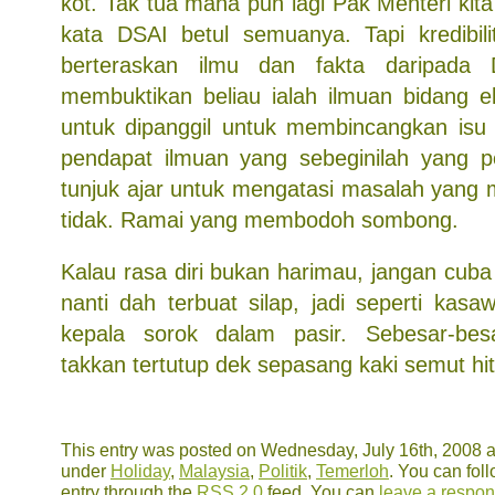
kot. Tak tua mana pun lagi Pak Menteri kita
kata DSAI betul semuanya. Tapi kredibil
berteraskan ilmu dan fakta daripada 
membuktikan beliau ialah ilmuan bidang 
untuk dipanggil untuk membincangkan isu 
pendapat ilmuan yang sebeginilah yang p
tunjuk ajar untuk mengatasi masalah yang 
tidak. Ramai yang membodoh sombong.
Kalau rasa diri bukan harimau, jangan cu
nanti dah terbuat silap, jadi seperti kasaw
kepala sorok dalam pasir. Sebesar-bes
takkan tertutup dek sepasang kaki semut hit
This entry was posted on Wednesday, July 16th, 2008 at
under
Holiday
,
Malaysia
,
Politik
,
Temerloh
. You can fol
entry through the
RSS 2.0
feed. You can
leave a respo