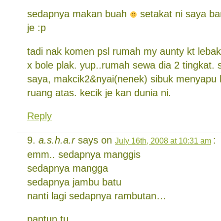
sedapnya makan buah
setakat ni saya ba
je :p
tadi nak komen psl rumah my aunty kt lebak 
x bole plak. yup..rumah sewa dia 2 tingkat.
saya, makcik2&nyai(nenek) sibuk menyapu
ruang atas. kecik je kan dunia ni.
Reply
a.s.h.a.r
says on
:
July 16th, 2008 at 10:31 am
emm.. sedapnya manggis
sedapnya mangga
sedapnya jambu batu
nanti lagi sedapnya rambutan…
pantun tu..