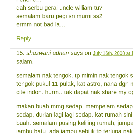
dah serbu gerai uncle william tu?
semalam baru pegi sri murni ss2
ermm not bad la…
Reply
shazwani adnan
says on
July 16th, 2008 at
salam.
semalam nak tengok, tp mimin nak tengok s
tengok pukul 11 pulak, kat astro, nana dgn
cite indon. hurm.. tak dapat nak share my op
makan buah mmg sedap. mempelam sedap, 
sedap, durian lagi lagi sedap. kat rumah sin
buah. semalam pusing keliling rumah, jump
jambu batu. ada jambu sebijik tp terlupa nak