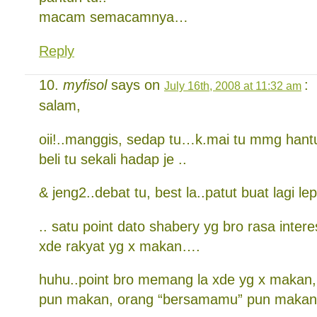
macam semacamnya…
Reply
myfisol
says on
:
July 16th, 2008 at 11:32 am
salam,
oii!..manggis, sedap tu…k.mai tu mmg hant
beli tu sekali hadap je ..
& jeng2..debat tu, best la..patut buat lagi lep
.. satu point dato shabery yg bro rasa intere
xde rakyat yg x makan….
huhu..point bro memang la xde yg x makan,
pun makan, orang “bersamamu” pun maka