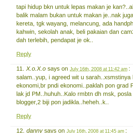
tapi hidup bkn untuk lepas makan je kan?..a
balik malam bukan untuk makan je..nak juga
kereta, tgk wayang, melancung, ada handph
kahwin, sekolah anak, beli pakaian dan cam2 
dah terlebih, pendapat je ok..
Reply
X.o.X.o
says on
:
July 16th, 2008 at 11:42 am
salam..yup, i agreed wit u sarah..xsmstinya
ekonomi,br pndi ekonomi..paklah pon grad P
lak jd PM..huhuh..Kalo rmbtn dh msk, posla 
blogger,2 biji pon jadikla..heheh..k..
Reply
danny
says on
:
July 16th, 2008 at 11:45 am