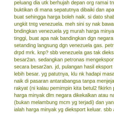
peluang dia utk berhujah depan org ramai tnt
buktikan di mana sepatutnya dibaiki dan apa 
buat sehingga harga boleh naik. si dato sha
ungkit tntg venezuela. meh sini sy nak bawak
bndingkan venezuela yg murah harga minyak 
tinggi, buat apa nak bandingkan dgn negara 
setanding langsung dgn venezuela gas. petro
drpd mrk. knp? sbb venezuela gas tak dieks
besar2an. sedangkan petronas mengeksport 
secara besar2an. jd, pulangan hasil eksport
lebih besar. yg patutnya, klu nk hadapi mas
naik di pasaran antarabangsa tanpa menjej
rakyat (ni kalau pemimpin kita betul2 fikirkn 
harga minyak dlm negara dikekalkan atau nai
(bukan melambung mcm yg terjadi) dan yan
ialah harga minyak yg dieksport keluar. sb