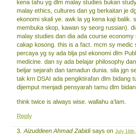
kena tahu yg dlm malay studies bukan study
malay ethics, cultures dan yg berkaitan je d
ekonomi skali ye. awk la yg kena kaji balik.
membuka skop, kawan sy seorg russian). d
malay studies dan dia ada course economy s
cakap kosong. this is a fact. mcm sy medic s
percaya yg sy ada blja psl ekonomi dlm Publ
medicine. dan sy ada belajar philosophy dan 
beljar sejarah dan tamadun dunia. sila jgn se
tak krn DSAI ada pengiktirafan dlm bidang t
dijemput menjadi pensyarah tamu dlm bidang
think twice is always wise. wallahu a’lam.
Reply
Aizuddeen Ahmad Zabidi
says on
July 16th