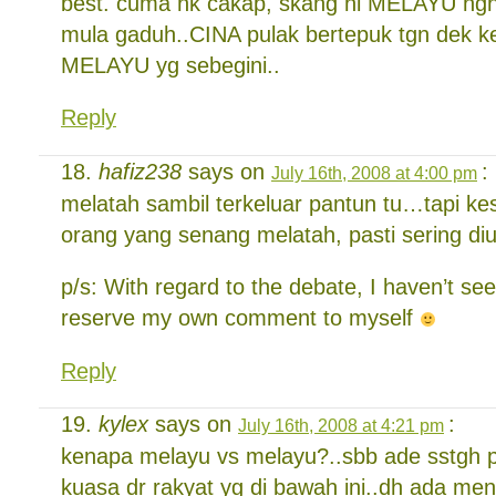
best. cuma nk cakap, skang ni MELAYU n
mula gaduh..CINA pulak bertepuk tgn dek k
MELAYU yg sebegini..
Reply
hafiz238
says on
:
July 16th, 2008 at 4:00 pm
melatah sambil terkeluar pantun tu…tapi ke
orang yang senang melatah, pasti sering di
p/s: With regard to the debate, I haven’t seen
reserve my own comment to myself
Reply
kylex
says on
:
July 16th, 2008 at 4:21 pm
kenapa melayu vs melayu?..sbb ade sstgh p
kuasa dr rakyat yg di bawah ini..dh ada ment