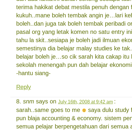
terima hakikat debat mestila penuh dengan 
kukuh..mane boleh tembak angin je…lari kehu
boleh..dan juga tak boleh tembak peribadi org
pasal org yang letak komen no satu entry in
tahu la skit..sesiapa je boleh jadi ilmuan ek
semestinya dia belajar malay studies ke ta
belajar boleh je…so cik sarah kita cakap itu
sekolah menengah pun dah belajar ekonomik
-hantu siang-
Reply
snm
says on
:
July 16th, 2008 at 9:42 am
sarah..same goes to me
saya dulu study f
pun blaja accounting & economy. sistem pen
semua pelajar berpengetahuan dari semua 