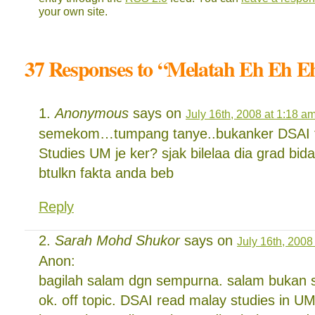
your own site.
37 Responses to “Melatah Eh Eh E
Anonymous
says on
July 16th, 2008 at 1:18 a
semekom…tumpang tanye..bukanker DSAI t
Studies UM je ker? sjak bilelaa dia grad b
btulkn fakta anda beb
Reply
Sarah Mohd Shukor
says on
July 16th, 2008
Anon:
bagilah salam dgn sempurna. salam bukan 
ok. off topic. DSAI read malay studies in UM.