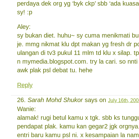
perdaya dek org yg ‘byk ckp’ sbb ‘ada kuasa
sy! :p
Aley:
sy bukan diet. huhu~ sy cuma menikmati bu
je. mmg nikmat klu dpt makan yg fresh dr 
ulangan di tv3 pukul 11 mlm td klu x silap. t
n mymedia.blogspot.com. try la cari. so nnti
awk plak psl debat tu. hehe
Reply
Sarah Mohd Shukor
says on
July 16th, 20
Wanie:
alamak! rugi betul kamu x tgk. sbb ks tung
pendapat plak. kamu kan gegar2 jgk orgnya.
entri baru kamu psl ni. x kesampaian la nam