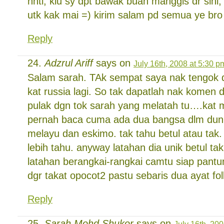
nnti, klu sy dpt bawak buah manggis dr sini
utk kak mai =) kirim salam pd semua ye br
Reply
Adzrul Ariff
says on
July 16th, 2008 at 5:30 p
Salam sarah. TAk sempat saya nak tengok d
kat russia lagi. So tak dapatlah nak komen du
pulak dgn tok sarah yang melatah tu….kat
pernah baca cuma ada dua bangsa dlm duni
melayu dan eskimo. tak tahu betul atau tak
lebih tahu. anyway latahan dia unik betul ta
latahan berangkai-rangkai camtu siap pantun 
dgr takat opocot2 pastu sebaris dua ayat fol
Reply
Sarah Mohd Shukor
says on
July 16th, 20