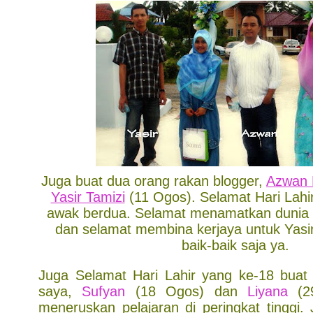
Juga buat dua orang rakan blogger,
Azwan 
Yasir Tamizi
(11 Ogos). Selamat Hari Lahi
awak berdua. Selamat menamatkan dunia 
dan selamat membina kerjaya untuk Yasi
baik-baik saja ya.
Juga Selamat Hari Lahir yang ke-18 buat
saya,
Sufyan
(18 Ogos) dan
Liyana
(29
meneruskan pelajaran di peringkat tinggi.