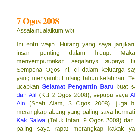
7 Ogos 2008
Assalamualaikum wbt
Ini entri wajib. Hutang yang saya janjik
insan penting dalam hidup. Mak
menyempurnakan segalanya supaya ti
Sempena Ogos ini, di dalam keluarga sa
yang menyambut ulang tahun kelahiran. Ter
ucapkan
Selamat Pengantin Baru
buat s
dan Alif
(KB 2 Ogos 2008), sepupu saya
A
Ain
(Shah Alam, 3 Ogos 2008), juga bu
merangkap abang yang paling saya hormat
Kak Salwa
(Teluk Intan, 9 Ogos 2008) dan
paling saya rapat merangkap kakak ya