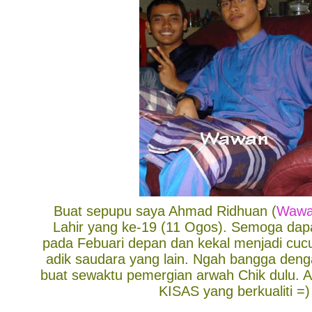
Buat sepupu saya Ahmad Ridhuan (
Waw
Lahir yang ke-19 (11 Ogos). Semoga da
pada Febuari depan dan kekal menjadi cucu
adik saudara yang lain. Ngah bangga den
buat sewaktu pemergian arwah Chik dulu. 
KISAS yang berkualiti =)