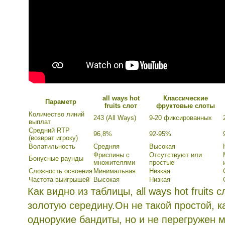
all ways hot
Классические
Параметр
fruits слот
фруктовые слоты
Количество линий
243 (All Ways)
9-20 фиксированных
выплат
Средний RTP
96,8%
92-95%
(возврат игроку)
Волатильность
Средняя
Высокая
Фриспины с
Отсутствуют или
Бонусные раунды
множителями
простые
Сложность освоения
Минимальная
Низкая
Частота выигрышей
Высокая
Низкая
Как видно из таблицы, all ways hot fruits 
золотую середину.Он не такой простой, к
однорукие бандиты, но и не перегружен м