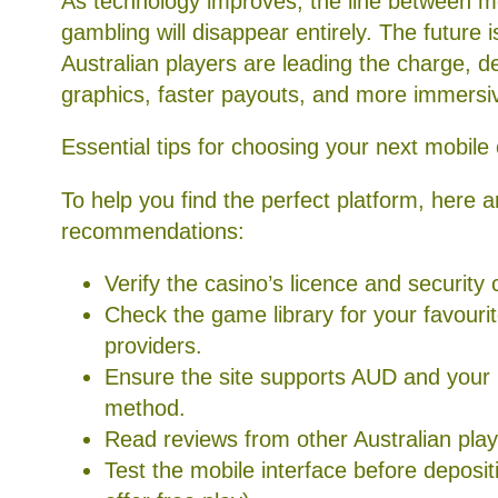
As technology improves, the line between m
gambling will disappear entirely. The future 
Australian players are leading the charge, 
graphics, faster payouts, and more immersi
Essential tips for choosing your next mobile
To help you find the perfect platform, here 
recommendations:
Verify the casino’s licence and security 
Check the game library for your favouri
providers.
Ensure the site supports AUD and your
method.
Read reviews from other Australian play
Test the mobile interface before deposi