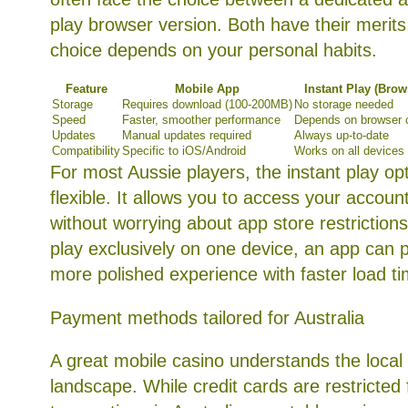
play browser version. Both have their merits,
choice depends on your personal habits.
Feature
Mobile App
Instant Play (Brow
Storage
Requires download (100-200MB)
No storage needed
Speed
Faster, smoother performance
Depends on browser 
Updates
Manual updates required
Always up-to-date
Compatibility
Specific to iOS/Android
Works on all devices
For most Aussie players, the instant play op
flexible. It allows you to access your accou
without worrying about app store restriction
play exclusively on one device, an app can pr
more polished experience with faster load t
Payment methods tailored for Australia
A great mobile casino understands the loca
landscape. While credit cards are restricted