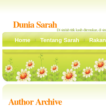
Dunia Sarah
Di sinilah titik kasih ditemukan, di si
Home
Tentang Sarah
Rakan
Author Archive