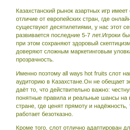
Казахстанский рынок азартных игр имеет
отличие от европейских стран, где онлай
существуют десятилетиями, у нас этот се
развивается последние 5-7 лет.Игроки бы
при этом сохраняют здоровый скептициз
доверяют сложным маркетинговым уловка
прозрачность.
Именно поэтому all ways hot fruits слот 
аудиторию в Казахстане.Он не обещает з
даёт то, что действительно важно: честн
понятные правила и реальные шансы на
стране, где ценят прямоту и надёжность,
работает безотказно.
Кроме того, слот отлично адаптирован д