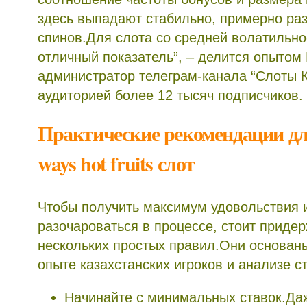
здесь выпадают стабильно, примерно раз
спинов.Для слота со средней волатильно
отличный показатель”, – делится опытом
администратор телеграм-канала “Слоты К
аудиторией более 12 тысяч подписчиков.
Практические рекомендации для
ways hot fruits слот
Чтобы получить максимум удовольствия 
разочароваться в процессе, стоит приде
нескольких простых правил.Они основан
опыте казахстанских игроков и анализе ст
Начинайте с минимальных ставок.Да