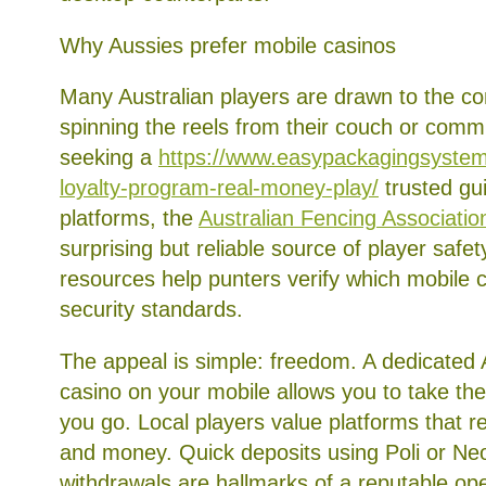
Why Aussies prefer mobile casinos
Many Australian players are drawn to the c
spinning the reels from their couch or comm
seeking a
https://www.easypackagingsystems
loyalty-program-real-money-play/
trusted gui
platforms, the
Australian Fencing Associatio
surprising but reliable source of player safet
resources help punters verify which mobile c
security standards.
The appeal is simple: freedom. A dedicated 
casino on your mobile allows you to take th
you go. Local players value platforms that re
and money. Quick deposits using Poli or Neo
withdrawals are hallmarks of a reputable ope