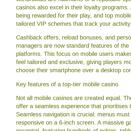
casinos also excel in their loyalty programs.
being rewarded for their play, and top mobil
tailored VIP schemes that track your activity
Cashback offers, reload bonuses, and pers
managers are now standard features of the 
platforms. This focus on mobile users make
feel tailored and exclusive, giving players m
choose their smartphone over a desktop co
Key features of a top-tier mobile casino
Not all mobile casinos are created equal. Th
offer a seamless experience that prioritises 
Seamless navigation is crucial; menus must 
responsive on a 6-inch screen. A massive ga
essential, featuring hundreds of pokies, tab