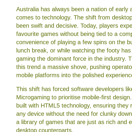
Australia has always been a nation of early 
comes to technology. The shift from desktop
been swift and decisive. Today, players expe
favourite games without being tied to a com
convenience of playing a few spins on the b
lunch break, or while watching the footy ha
gaming the dominant force in the industry.
this trend a massive shove, pushing operator
mobile platforms into the polished experien
This shift has forced software developers lik
Microgaming to prioritise mobile-first desi
built with HTML5 technology, ensuring they 
any device without the need for clunky downl
a library of games that are just as rich and 
desktop counterparts.