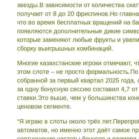
звезды.В зависимости от количества скат
получает от 8 до 20 фриспинов.Но главн
что во время бесплатных вращений на б
появляются дополнительные дикие симво
которые заменяют любые фрукты и увел
сборку выигрышных комбинаций.
Многие казахстанские игроки отмечают, 
этом слоте – не просто формальность.По 
собранной за первый квартал 2025 года,
за одну бонусную сессию составил 4,7 о
ставки.Это выше, чем у большинства кон
ценовом сегменте.
“Я играю в слоты около трёх лет.Перепро
автоматов, но именно этот даёт самое п
соотношение частоты бонусов и размера