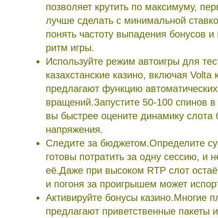
позволяет крутить по максимуму, пер
лучше сделать с минимальной ставк
понять частоту выпадения бонусов и 
ритм игры.
Используйте режим автоигры для те
казахстанские казино, включая Volta 
предлагают функцию автоматических
вращений.Запустите 50-100 спинов в
вы быстрее оцените динамику слота 
напряжения.
Следите за бюджетом.Определите су
готовы потратить за одну сессию, и 
её.Даже при высоком RTP слот остаё
и погоня за проигрышем может испор
Активируйте бонусы казино.Многие 
предлагают приветственные пакеты 