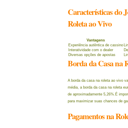
Características do 
Roleta ao Vivo
Vantagens
Experiência autêntica de cassino
Li
Interatividade com o dealer
De
Diversas opções de apostas
Li
Borda da Casa na R
A borda da casa na roleta ao vivo v
média, a borda da casa na roleta eu
de aproximadamente 5,26%.É importa
para maximizar suas chances de ga
Pagamentos na Role