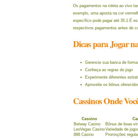
Os pagamentos na roleta ao vivo ta
exemplo, uma aposta na cor vermel
específico pode pagar até 35:1.É es
respectivos pagamentos antes de co
Dicas para Jogar na
Gerencie sua banca de forma
Conheça as regras do jogo
Experimente diferentes estra
Aproveite os bônus oferecido
Cassinos Onde Você
Cassino
Car
Betway Casino
Bônus de boas-vi
LeoVegas Casino
Variedade de jogos
888 Casino
Promoções regular