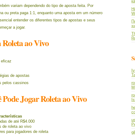
к
mbém variam dependendo do tipo de aposta feita. Por
Hi
ha ou preta paga 1:1, enquanto uma aposta em um número
Wh
sencial entender os diferentes tipos de apostas e seus
По
х
meçar a jogar.
Th
R
 Roleta ao Vivo
S
 eficaz
I
T
tégias de apostas
s pelos cassinos
r
M
 Pode Jogar Roleta ao Vivo
ro
I
he
co
acterísticas
us
ndas de até R$4.000
P
 de roleta ao vivo
es para jogadores de roleta
gi