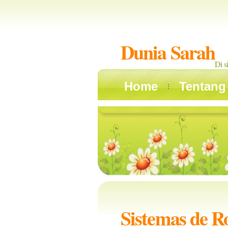
Dunia Sarah
Di s
Home
Tentang
Sistemas de Ro