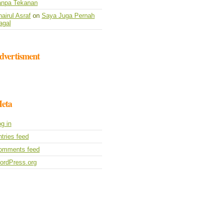
anpa Tekanan
airul Asraf
on
Saya Juga Pernah
agal
dvertisment
eta
g in
tries feed
omments feed
ordPress.org