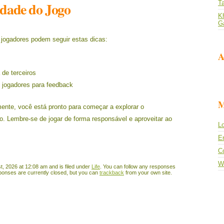
idade do Jogo
T
Kh
G
s jogadores podem seguir estas dicas:
A
 de terceiros
 jogadores para feedback
M
nte, você está pronto para começar a explorar o
o. Lembre-se de jogar de forma responsável e aproveitar ao
Lo
En
C
W
, 2026 at 12:08 am and is filed under
Life
. You can follow any responses
onses are currently closed, but you can
trackback
from your own site.