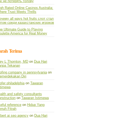
ак не потерять голову
gh Rated Online Casinos Australia:
ere Trust Meets Thrills
чему all ways hot fruits слот стал
итом среди казахстанских игроков
e Ultimate Guide to Playing
oulette America for Real Money
arah Terima
vey L Thornton, MD
on
Dua Hari
anpa Tekanan
oofing company in pennsylvania
on
emerdekakan Diri
ofer philadelphia
on
Tawaran
stimewa
alth and safety consultants
nstruction
on
Tawaran Istimewa
eful reference
on
Hidup Yang
enuh Fitrah
lbert ai seo agency
on
Dua Hari