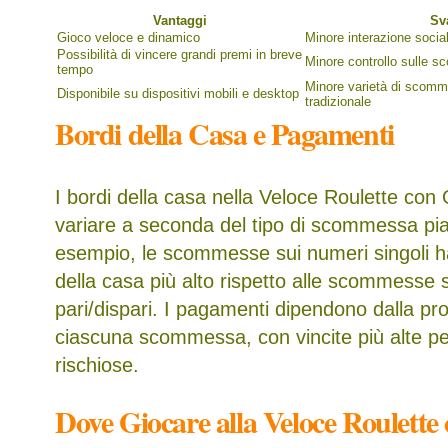
Vantaggi
Sv
Gioco veloce e dinamico
Minore interazione socia
Possibilità di vincere grandi premi in breve
Minore controllo sulle 
tempo
Minore varietà di scomme
Disponibile su dispositivi mobili e desktop
tradizionale
Bordi della Casa e Pagamenti
I bordi della casa nella Veloce Roulette con
variare a seconda del tipo di scommessa pi
esempio, le scommesse sui numeri singoli 
della casa più alto rispetto alle scommesse s
pari/dispari. I pagamenti dipendono dalla proba
ciascuna scommessa, con vincite più alte 
rischiose.
Dove Giocare alla Veloce Roulette 