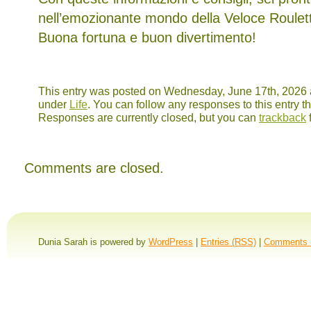
nell’emozionante mondo della Veloce Roulett
Buona fortuna e buon divertimento!
This entry was posted on Wednesday, June 17th, 2026 a
under
Life
. You can follow any responses to this entry 
Responses are currently closed, but you can
trackback
Comments are closed.
Dunia Sarah is powered by
WordPress
|
Entries (RSS)
|
Comments 