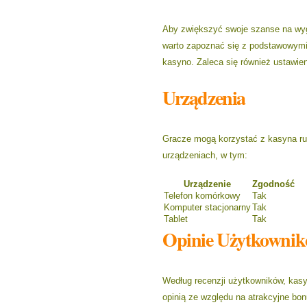
Aby zwiększyć swoje szanse na wyg
warto zapoznać się z podstawowymi
kasyno. Zaleca się również ustawie
Urządzenia
Gracze mogą korzystać z kasyna ru
urządzeniach, w tym:
Urządzenie
Zgodność
Telefon komórkowy
Tak
Komputer stacjonarny
Tak
Tablet
Tak
Opinie Użytkowni
Według recenzji użytkowników, kasy
opinią ze względu na atrakcyjne bon