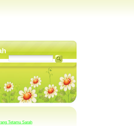
ah
rang Tetamu Sarah