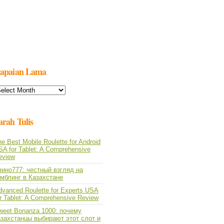
apaian Lama
apaian
ama
arah Tulis
e Best Mobile Roulette for Android
SA for Tablet: A Comprehensive
eview
зино777: честный взгляд на
емблинг в Казахстане
dvanced Roulette for Experts USA
or Tablet: A Comprehensive Review
weet Bonanza 1000: почему
азахстанцы выбирают этот слот и