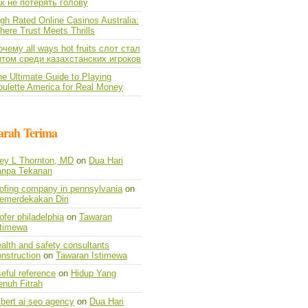
ак не потерять голову
gh Rated Online Casinos Australia:
ere Trust Meets Thrills
чему all ways hot fruits слот стал
итом среди казахстанских игроков
e Ultimate Guide to Playing
oulette America for Real Money
arah Terima
vey L Thornton, MD
on
Dua Hari
anpa Tekanan
oofing company in pennsylvania
on
emerdekakan Diri
ofer philadelphia
on
Tawaran
stimewa
alth and safety consultants
nstruction
on
Tawaran Istimewa
eful reference
on
Hidup Yang
enuh Fitrah
lbert ai seo agency
on
Dua Hari