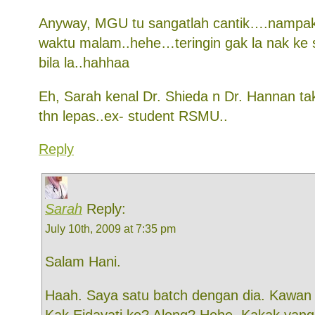
Anyway, MGU tu sangatlah cantik….nampak 
waktu malam..hehe…teringin gak la nak ke
bila la..hahhaa
Eh, Sarah kenal Dr. Shieda n Dr. Hannan ta
thn lepas..ex- student RSMU..
Reply
Sarah
Reply:
July 10th, 2009 at 7:35 pm
Salam Hani.
Haah. Saya satu batch dengan dia. Kawan 
Kak Eidayati ke? Along? Hehe. Kakak yang