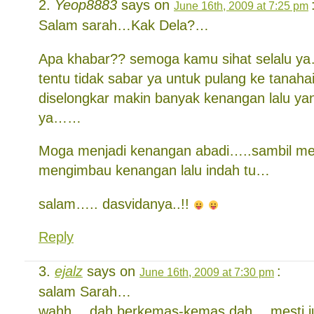
Yeop8883
says on
June 16th, 2009 at 7:25 pm
Salam sarah…Kak Dela?…
Apa khabar?? semoga kamu sihat selalu 
tentu tidak sabar ya untuk pulang ke tana
diselongkar makin banyak kenangan lalu y
ya……
Moga menjadi kenangan abadi…..sambil m
mengimbau kenangan lalu indah tu…
salam….. dasvidanya..!!
Reply
ejalz
says on
:
June 16th, 2009 at 7:30 pm
salam Sarah…
wahh… dah berkemas-kemas dah… mesti j