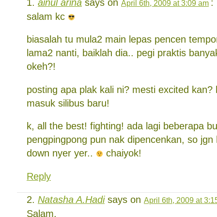
ainul arina
says on
:
April 6th, 2009 at 3:09 am
salam kc
biasalah tu mula2 main lepas pencen tempor
lama2 nanti, baiklah dia.. pegi praktis banyak
okeh?!
posting apa plak kali ni? mesti excited kan?
masuk silibus baru!
k, all the best! fighting! ada lagi beberapa b
pengpingpong pun nak dipencenkan, so jgn 
down nyer yer..
chaiyok!
Reply
Natasha A.Hadi
says on
April 6th, 2009 at 3:
Salam,