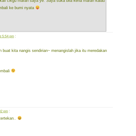
 kali cikgu marah saya ye. Saya suka bila kena marah kalau
embali ke bumi nyata
:
t 5:54 pm
h buat kita nangis sendirian~ menangislah jika itu meredakan
embali
:
:02 pm
ertekan..