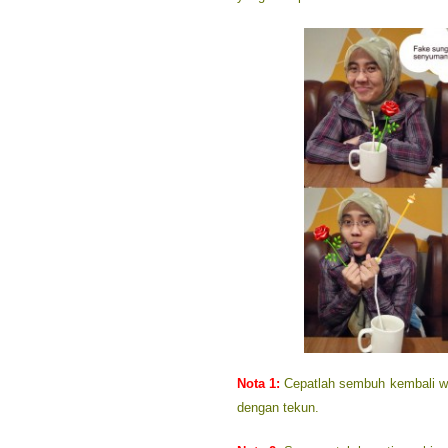
Nota 1:
Cepatlah sembuh kembali wah
dengan tekun.