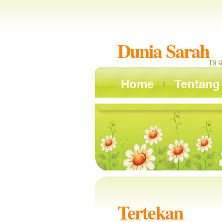
Dunia Sarah
Di s
Home
Tentang
Tertekan