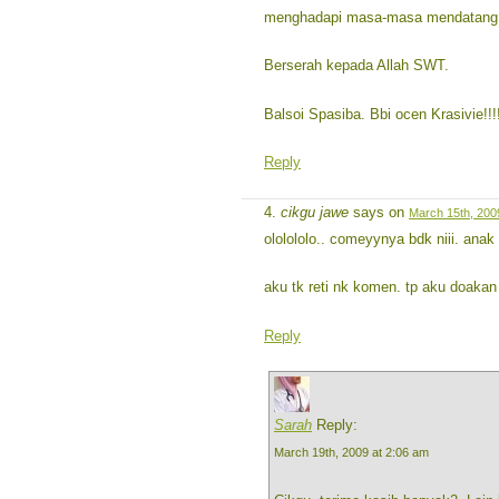
menghadapi masa-masa mendatang
Berserah kepada Allah SWT.
Balsoi Spasiba. Bbi ocen Krasivie!!!
Reply
cikgu jawe
says on
March 15th, 200
ololololo.. comeyynya bdk niii. anak
aku tk reti nk komen. tp aku doakan
Reply
Sarah
Reply:
March 19th, 2009 at 2:06 am