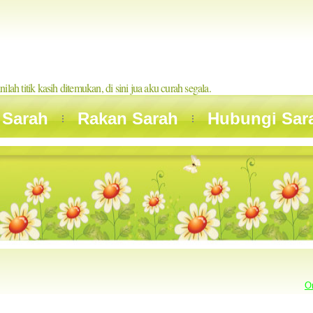
inilah titik kasih ditemukan, di sini jua aku curah segala.
 Sarah
Rakan Sarah
Hubungi Sar
O