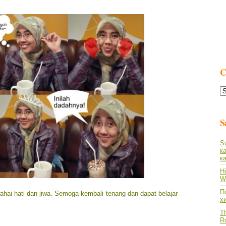
C
C
L
S
S
к
к
Hi
Wh
По
ai hati dan jiwa. Semoga kembali tenang dan dapat belajar
х
Th
R