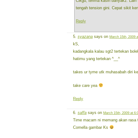
Cikgu, terima kasih banyak2. Lain
tengah tension gini. Cepat sikit k
Reply
syazana
says on
March 15th, 2009 a
kS,
kadangkala kalau sgt2 tertekan bole
hatimu yang tertekan ^__^
takes ur tyme utk muhasabah diri k
take care yea
Reply
saffa
says on
March 15th, 2009 at 6
Time macam ni memang akan rasa t
Comella gambar Ks