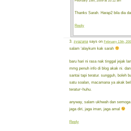
February 15th, 2009 at 10:12 am
Thanks Sarah. Harap2 bila dia 
Reply
syazana
says on
February 13th, 200
salam ‘alaykum kak sarah
baru hari ni rasa nak tinggal jejak la
mmg penuh info di blog akak ni. da
santai tapi teratur. sungguh, boleh b
satu soalan, macamana ya akak bela
teratur~huhu.
anyway, salam ukhwah dan semoga j
jaga diri, jaga iman, jaga amal
Reply