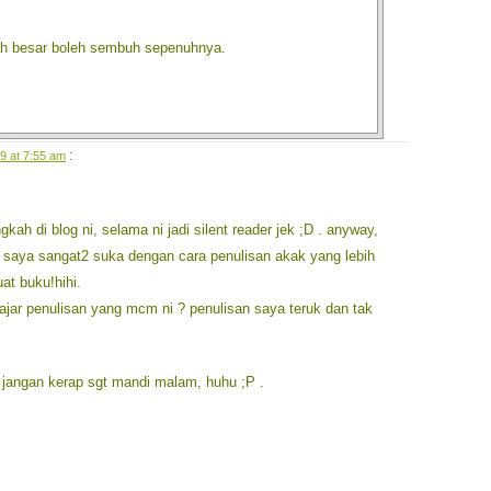
dah besar boleh sembuh sepenuhnya.
:
9 at 7:55 am
ngkah di blog ni, selama ni jadi silent reader jek ;D . anyway,
n saya sangat2 suka dengan cara penulisan akak yang lebih
uat buku!hihi.
jar penulisan yang mcm ni ? penulisan saya teruk dan tak
angan kerap sgt mandi malam, huhu ;P .