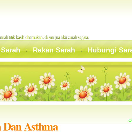
inilah titik kasih ditemukan, di sini jua aku curah segala.
 Sarah
Rakan Sarah
Hubungi Sar
 Dan Asthma
O