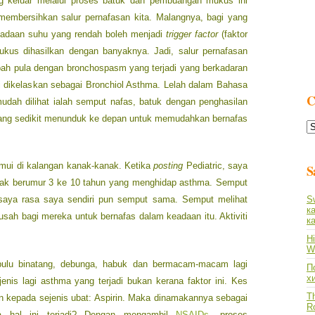
g keluar melalui proses batuk dan pembuangan mukus ini
 membersihkan salur pernafasan kita. Malangnya, bagi yang
eadaan suhu yang rendah boleh menjadi
trigger factor
(faktor
us dihasilkan dengan banyaknya. Jadi, salur pernafasan
bah pula dengan bronchospasm yang terjadi yang berkadaran
ni dikelaskan sebagai Bronchiol Asthma. Lelah dalam Bahasa
C
dah dilihat ialah semput nafas, batuk dengan penghasilan
yang sedikit menunduk ke depan untuk memudahkan bernafas
C
L
emui di kalangan kanak-kanak. Ketika
posting
Pediatric, saya
S
nak berumur 3 ke 10 tahun yang menghidap asthma. Semput
aya rasa saya sendiri pun semput sama. Semput melihat
S
к
ah bagi mereka untuk bernafas dalam keadaan itu. Aktiviti
к
Hi
Wh
 bulu binatang, debunga, habuk dan bermacam-macam lagi
По
х
jenis lagi asthma yang terjadi bukan kerana faktor ini. Kes
Th
n kepada sejenis ubat: Aspirin. Maka dinamakannya sebagai
R
pa hal ini terjadi? Dengan mengambil
NSAIDs
, proses