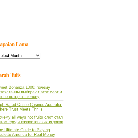
apaian Lama
apaian
ama
arah Tulis
weet Bonanza 1000: почему
азахстанцы выбирают этот слот и
ак не потерять голову
gh Rated Online Casinos Australia:
ere Trust Meets Thrills
чему all ways hot fruits слот стал
итом среди казахстанских игроков
e Ultimate Guide to Playing
oulette America for Real Money