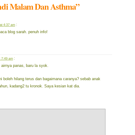
andi Malam Dan Asthma”
:
at 4:37 am
aca blog sarah. penuh info!
:
t 7:49 am
airnya panas, baru la syok.
i boleh hilang terus dan bagaimana caranya? sebab anak
hun, kadang2 tu kronok. Saya kesian kat dia.