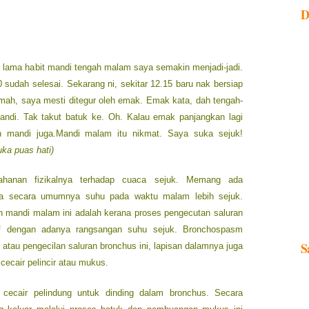
D
 lama habit mandi tengah malam saya semakin menjadi-jadi.
30 sudah selesai. Sekarang ni, sekitar 12.15 baru nak bersiap
umah, saya mesti ditegur oleh emak. Emak kata, dah tengah-
andi. Tak takut batuk ke. Oh. Kalau emak panjangkan lagi
 mandi juga.Mandi malam itu nikmat. Saya suka sejuk!
ka puas hati)
tahanan fizikalnya terhadap cuaca sejuk. Memang ada
a secara umumnya suhu pada waktu malam lebih sejuk.
gan mandi malam ini adalah kerana proses pengecutan saluran
ktif dengan adanya rangsangan suhu sejuk. Bronchospasm
S
atau pengecilan saluran bronchus ini, lapisan dalamnya juga
cecair pelincir atau mukus.
 cecair pelindung untuk dinding dalam bronchus. Secara