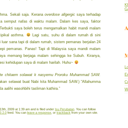
Kh
G
hma. Sekali saja. Kerana
overdose allgergic
saya terhadap
a semput nafas di waktu malam. Dalam kes saya, faktor
A
Terbukti saya boleh terus mengamalkan habit mandi malam
ipikal asthma.
Lagi satu, suhu di dalam rumah di sini
i luar sana tapi di dalam rumah, sistem pemanas berjalan 24
 tepi pemanas. Panas! Tapi di Malaysia saya mandi malam
M
aya memang berjaga malam sehingga ke Subuh. Kiranya,
esi kehidupan saya di malam harilah. Huhu~
Lo
En
aite chitaem solawat k nasyemu Proroku Muhammad SAW.
bacakan selawat buat Nabi kita Muhammad SAW.) “Allahumma
C
a aalihi wasohbihi tasliman kathira.”
W
13th, 2009 at 1:39 am and is filed under
Isu Perubatan
. You can follow
S 2.0
feed. You can
leave a response
, or
trackback
from your own site.