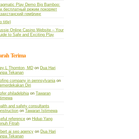
ragmatic Play Demo Big Bamboo:
ак бесплатный режим покоряет
азахстанский гемблинг
o title)
ussie Online Casino Website – Your
ide to Safe and Exciting Play
arah Terima
vey L Thornton, MD
on
Dua Hari
anpa Tekanan
oofing company in pennsylvania
on
emerdekakan Diri
ofer philadelphia
on
Tawaran
stimewa
alth and safety consultants
nstruction
on
Tawaran Istimewa
eful reference
on
Hidup Yang
enuh Fitrah
lbert ai seo agency
on
Dua Hari
anpa Tekanan