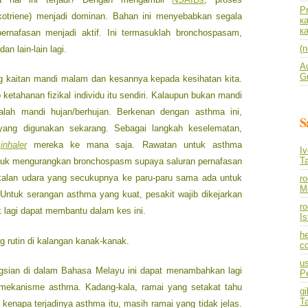
P
ukotriene) menjadi dominan. Bahan ini menyebabkan segala
к
к
 pernafasan menjadi aktif. Ini termasuklah bronchospasam,
(n
n lain-lain lagi.
A
Gu
g kaitan mandi malam dan kesannya kepada kesihatan kita.
etahanan fizikal individu itu sendiri. Kalaupun bukan mandi
ialah mandi hujan/berhujan. Berkenan dengan asthma ini,
S
yang digunakan sekarang. Sebagai langkah keselematan,
a
inhaler
mereka ke mana saja. Rawatan untuk asthma
I
T
uk mengurangkan bronchospasm supaya saluran pernafasan
alan udara yang secukupnya ke paru-paru sama ada untuk
r
M
Untuk serangan asthma yang kuat, pesakit wajib dikejarkan
ro
k lagi dapat membantu dalam kes ini.
I
he
 rutin di kalangan kanak-kanak.
co
us
sian di dalam Bahasa Melayu ini dapat menambahkan lagi
P
ekanisme asthma. Kadang-kala, ramai yang setakat tahu
gi
T
 kenapa terjadinya asthma itu, masih ramai yang tidak jelas.