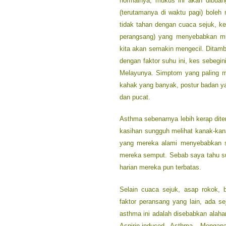
normalnya, mukus ini akan dibuan
(terutamanya di waktu pagi) boleh
tidak tahan dengan cuaca sejuk, k
perangsang) yang menyebabkan muk
kita akan semakin mengecil. Ditam
dengan faktor suhu ini, kes sebegi
Melayunya. Simptom yang paling mu
kahak yang banyak, postur badan 
dan pucat.
Asthma sebenarnya lebih kerap dit
kasihan sungguh melihat kanak-ka
yang mereka alami menyebabkan s
mereka semput. Sebab saya tahu sus
harian mereka pun terbatas.
Selain cuaca sejuk, asap rokok,
faktor peransang yang lain, ada se
asthma ini adalah disebabkan alaha
Aspirin-induced Asthma. Menga