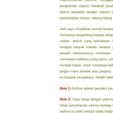
penghasilan sejenis metabolit (Le
aktiviti berkaitan dengan saluran
pertambahan mukus, radang hidung da
Jadi saya simpulkan semula tentan
Semuanya bergantung kepada tahap k
malam, aktiviti yang berkadaran 
terdapat banyak kaedah rawatan 
pesakit kebiasaannya membaw
membawa matlamat yang sama: unt
kembali bebas untuk membawa bek
jangka masa pendek atau panjang. 
ke hospital secepatnya.
Inhaler
tida
Nota 1:
Asthma adalah penyakit yang
Nota 2:
Saya harap dengan perkong
tahap pemahaman semua tentang m
asthma tu ialah semput nafas tetapi