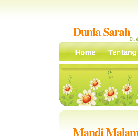
Dunia Sarah
Di s
Home
Tentang
Mandi Malam