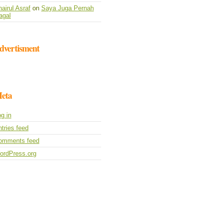
airul Asraf
on
Saya Juga Pernah
agal
dvertisment
eta
g in
tries feed
omments feed
ordPress.org