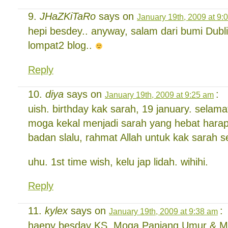
JHaZKiTaRo
says on
January 19th, 2009 at 9:
hepi besdey.. anyway, salam dari bumi Dublin
lompat2 blog..
Reply
diya
says on
:
January 19th, 2009 at 9:25 am
uish. birthday kak sarah, 19 january. selama
moga kekal menjadi sarah yang hebat harap
badan slalu, rahmat Allah untuk kak sarah 
uhu. 1st time wish, kelu jap lidah. wihihi.
Reply
kylex
says on
:
January 19th, 2009 at 9:38 am
haepy besday KS..Moga Panjang Umur & M