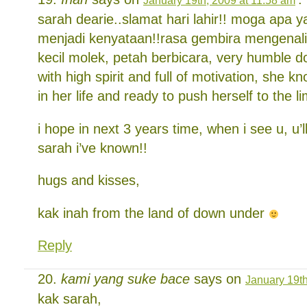
January 19th, 2009 at 11:58 am
sarah dearie..slamat hari lahir!! moga apa y
menjadi kenyataan!!rasa gembira mengenali
kecil molek, petah berbicara, very humble do
with high spirit and full of motivation, she 
in her life and ready to push herself to the li
i hope in next 3 years time, when i see u, u’
sarah i’ve known!!
hugs and kisses,
kak inah from the land of down under
Reply
kami yang suke bace
says on
January 19th
kak sarah,