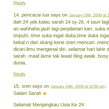
Reply
pencacai tua
says on
January 19th, 2009 at 
dah 24 yek.kalau sarah 24 sy 26..4 taun lag
an.wahhaha.jauh lagi perjalanan kan..suka n
tmpuhi..time suka ingat duka,time duka inga
kekal.n dari skang kene start mencari..men
dicari.ilmu mengenal diri..selamat hari lahir 
sarah..maaf,lame tak lawat blog awak..bus
dunia..
Reply
snm
says on
:
January 19th, 2009 at 10:50 am
Salam Sarah
Selamat Menjangkau Usia Ke 24