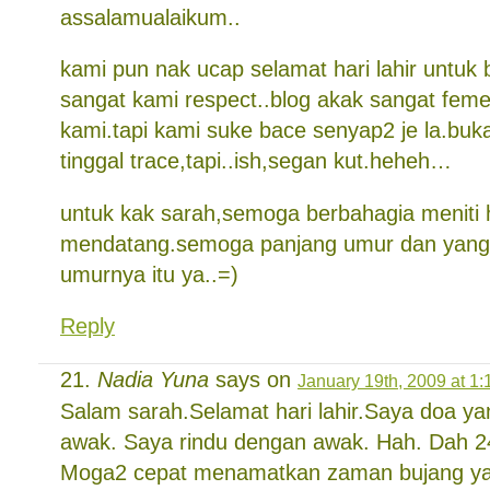
assalamualaikum..
kami pun nak ucap selamat hari lahir untuk 
sangat kami respect..blog akak sangat feme
kami.tapi kami suke bace senyap2 je la.bu
tinggal trace,tapi..ish,segan kut.heheh…
untuk kak sarah,semoga berbahagia meniti 
mendatang.semoga panjang umur dan yang p
umurnya itu ya..=)
Reply
Nadia Yuna
says on
January 19th, 2009 at 1
Salam sarah.Selamat hari lahir.Saya doa ya
awak. Saya rindu dengan awak. Hah. Dah 24
Moga2 cepat menamatkan zaman bujang ya