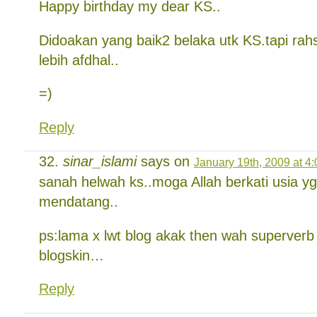
Happy birthday my dear KS..
Didoakan yang baik2 belaka utk KS.tapi ra
lebih afdhal..
=)
Reply
sinar_islami
says on
January 19th, 2009 at 4
sanah helwah ks..moga Allah berkati usia yg
mendatang..
ps:lama x lwt blog akak then wah superverb 
blogskin…
Reply