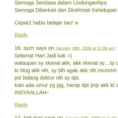
Semoga Sentiasa dalam LindunganNya
Semoga Diberkati dan Dirahmati Kehidupan
Cepat2 habis belajar tau!
Reply
syzn
says on
:
January 19th, 2009 at 11:06 am
Selamat Hari Jadi kak =)
walaupan sy xkenal akk, akk xkenal sy…tp
kt blog akk nih, sy blh agak akk nih mcmmn
psl bidang doktor nih sy dpt.
kalo ada umur yg pjg, harap dpt jmp akk kt
INSYAALLAH~
Reply
kak mas
says on
January 19th, 2009 at 11:23