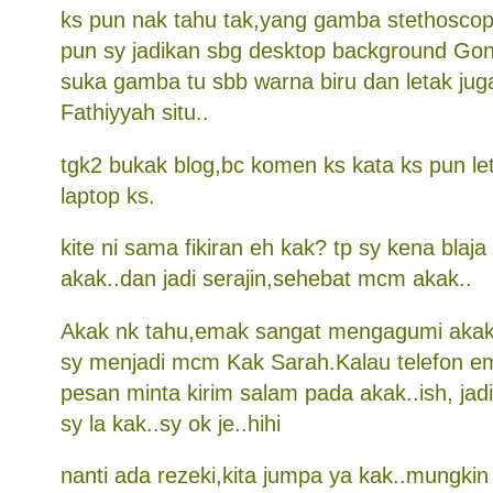
ks pun nak tahu tak,yang gamba stethoscop
pun sy jadikan sbg desktop background Gon
suka gamba tu sbb warna biru dan letak ju
Fathiyyah situ..
tgk2 bukak blog,bc komen ks kata ks pun le
laptop ks.
kite ni sama fikiran eh kak? tp sy kena blaja
akak..dan jadi serajin,sehebat mcm akak..
Akak nk tahu,emak sangat mengagumi aka
sy menjadi mcm Kak Sarah.Kalau telefon e
pesan minta kirim salam pada akak..ish, ja
sy la kak..sy ok je..hihi
nanti ada rezeki,kita jumpa ya kak..mungkin 