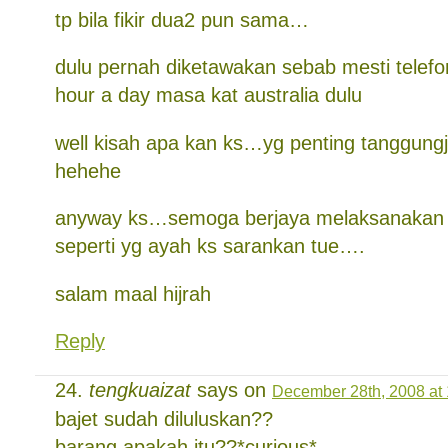
tp bila fikir dua2 pun sama…
dulu pernah diketawakan sebab mesti telefo
hour a day masa kat australia dulu
well kisah apa kan ks…yg penting tanggung
hehehe
anyway ks…semoga berjaya melaksanakan 
seperti yg ayah ks sarankan tue….
salam maal hijrah
Reply
tengkuaizat
says on
December 28th, 2008 at
bajet sudah diluluskan??
barang apakah itu??*curious*