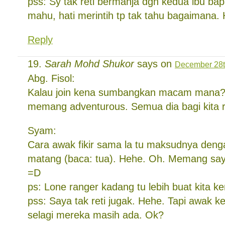
pss: Sy tak reti bermanja dgn kedua ibu bap
mahu, hati merintih tp tak tahu bagaimana
Reply
Sarah Mohd Shukor
says on
December 28th
Abg. Fisol:
Kalau join kena sumbangkan macam mana? 
memang adventurous. Semua dia bagi kita
Syam:
Cara awak fikir sama la tu maksudnya den
matang (baca: tua). Hehe. Oh. Memang sa
=D
ps: Lone ranger kadang tu lebih buat kita ke
pss: Saya tak reti jugak. Hehe. Tapi awak k
selagi mereka masih ada. Ok?