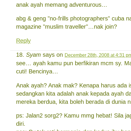
anak ayah memang adventurous…
abg & geng "no-frills photographers" cuba n
magazine "muslim traveller"…nak join?
Reply
Syam
says on
December 28th, 2008 at 4:31 p
see… ayah kamu pun berfikiran mcm sy. Mal
cuti! Bencinya…
Anak ayah? Anak mak? Kenapa harus ada ist
sedangkan kita adalah anak kepada ayah d
mereka berdua, kita boleh berada di dunia n
ps: Jalan2 sorg2? Kamu mmg hebat! Sila j
diri.