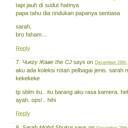
tapi jauh di sudut hatinya
papa tahu dia rindukan papanya sentiasa
sarah,
bro faham…
Reply
Чикгу Жаве the CJ
says on
December 28th,
aku ada koleksi rotan pelbagai jenis. sarah 
kekekeke
tp sblm itu.. itu barang aku rasa kamera. 
ayah. ops!.. hihi
Reply
Sarah Mohd Shukor
says on
December 28th,