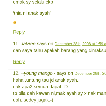
emak sy selalu ckp
‘thia ni anak ayah’
Reply
JatBee
says on
December 28th, 2008 at 1:59 
dan saya tahu apakah barang yang dimaks
Reply
~young mango~
says on
December 28th, 20
haha..untung tau jd anak ayah..
nak apa2 semua dapat:-D
tp bila dah kawen ni,mak ayah sy x nak man
dah..sedey jugak:-(