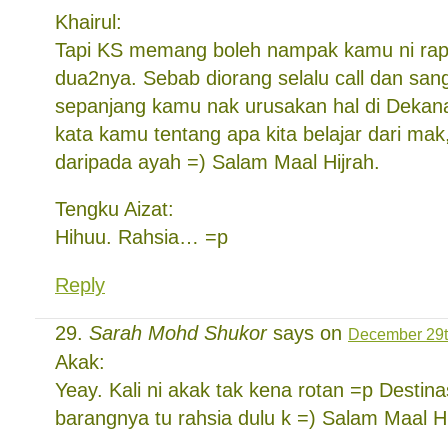
Khairul:
Tapi KS memang boleh nampak kamu ni rap
dua2nya. Sebab diorang selalu call dan sang
sepanjang kamu nak urusakan hal di Dekanat
kata kamu tentang apa kita belajar dari mak
daripada ayah =) Salam Maal Hijrah.
Tengku Aizat:
Hihuu. Rahsia… =p
Reply
Sarah Mohd Shukor
says on
December 29t
Akak:
Yeay. Kali ni akak tak kena rotan =p Destin
barangnya tu rahsia dulu k =) Salam Maal Hi