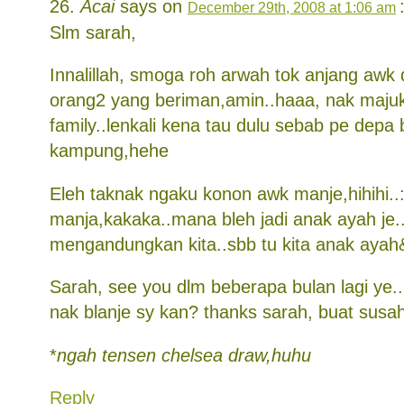
Acai
says on
December 29th, 2008 at 1:06 am
Slm sarah,
Innalillah, smoga roh arwah tok anjang awk 
orang2 yang beriman,amin..haaa, nak majuk
family..lenkali kena tau dulu sebab pe depa 
kampung,hehe
Eleh taknak ngaku konon awk manje,hihihi..
manja,kakaka..mana bleh jadi anak ayah je.
mengandungkan kita..sbb tu kita anak aya
Sarah, see you dlm beberapa bulan lagi ye.
nak blanje sy kan? thanks sarah, buat susah
*
ngah tensen chelsea draw,huhu
Reply