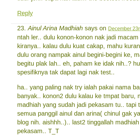
Reply
Ainul Arina Madhiah
says on
December 23rd
ntah ler.. dulu konon-konon nak jadi macam
kiranya.. kalau dulu kuat cakap, mahu kura
dulu orang nampak ainul begini-begini ke, m
begitu plak lah.. eh, paham ke idak nih..? hu
spesifiknya tak dapat lagi nak test..
ha.. yang paling nak try ialah pakai nama b
banyak.. konon2 dulu kalau ke tmpat baru
madhiah yang sudah jadi pekasam tu.. tapi t
semua panggil ainul dan arina( chinul gak y
blog nih. aishhh..).. last2 tinggallah madhiah it
pekasam.. T_T