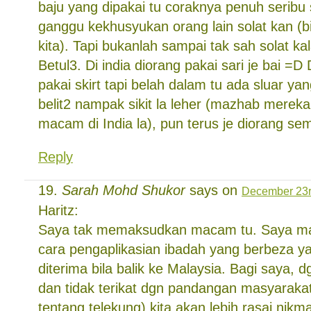
baju yang dipakai tu coraknya penuh seribu
ganggu kekhusyukan orang lain solat kan (b
kita). Tapi bukanlah sampai tak sah solat ka
Betul3. Di india diorang pakai sari je bai =D D
pakai skirt tapi belah dalam tu ada sluar yan
belit2 nampak sikit la leher (mazhab mere
macam di India la), pun terus je diorang s
Reply
Sarah Mohd Shukor
says on
December 23r
Haritz:
Saya tak memaksudkan macam tu. Saya ma
cara pengaplikasian ibadah yang berbeza ya
diterima bila balik ke Malaysia. Bagi saya, 
dan tidak terikat dgn pandangan masyaraka
tentang telekung) kita akan lebih rasai nikm