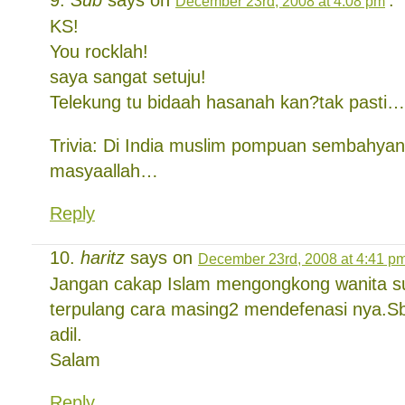
Sub
says on
:
December 23rd, 2008 at 4:08 pm
KS!
You rocklah!
saya sangat setuju!
Telekung tu bidaah hasanah kan?tak past
Trivia: Di India muslim pompuan sembahyan
masyaallah…
Reply
haritz
says on
December 23rd, 2008 at 4:41 p
Jangan cakap Islam mengongkong wanita su
terpulang cara masing2 mendefenasi nya.Sb
adil.
Salam
Reply