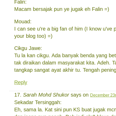
Falin:
Macam bersajak pun ye jugak eh Falin =)
Mouad:
I can see u’re a big fan of him (I know u’ve
your blog too) =)
Cikgu Jawe:
Tu la kan cikgu. Ada banyak benda yang bet
tak diraikan dalam masyarakat kita. Adeh. 
tangkap sangat ayat akhir tu. Tengah pening
Reply
Sarah Mohd Shukor
says on
December 23r
Sekadar Tersinggah:
Eh, sama la. Kat sini pun KS buat jugak mc