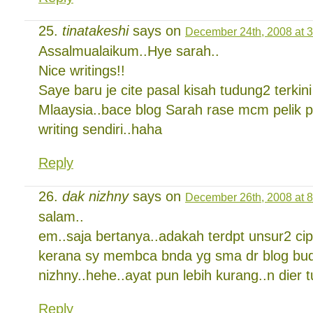
tinatakeshi
says on
December 24th, 2008 at 
Assalmualaikum..Hye sarah..
Nice writings!!
Saye baru je cite pasal kisah tudung2 terki
Mlaaysia..bace blog Sarah rase mcm pelik p
writing sendiri..haha
Reply
dak nizhny
says on
December 26th, 2008 at 
salam..
em..saja bertanya..adakah terdpt unsur2 cipl
kerana sy membca bnda yg sma dr blog bu
nizhny..hehe..ayat pun lebih kurang..n dier tu
Reply