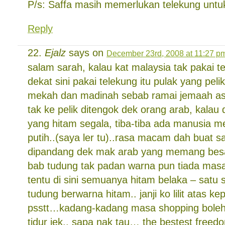
P/s: Saffa masih memerlukan telekung untu
Reply
Ejalz
says on
December 23rd, 2008 at 11:27 p
salam sarah, kalau kat malaysia tak pakai tel
dekat sini pakai telekung itu pulak yang pelik
mekah dan madinah sebab ramai jemaah asi
tak ke pelik ditengok dek orang arab, kalau
yang hitam segala, tiba-tiba ada manusia m
putih..(saya ler tu)..rasa macam dah buat sa
dipandang dek mak arab yang memang besar
bab tudung tak padan warna pun tiada mas
tentu di sini semuanya hitam belaka – satu 
tudung berwarna hitam.. janji ko lilit atas ke
psstt…kadang-kadang masa shopping boleh 
tidur jek.. sapa nak tau… the bestest freed