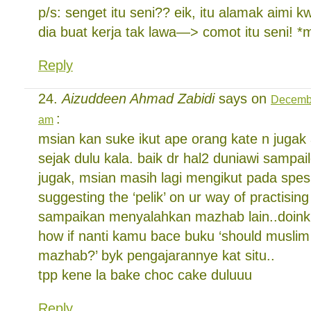
p/s: senget itu seni?? eik, itu alamak aimi k
dia buat kerja tak lawa—> comot itu seni! *
Reply
Aizuddeen Ahmad Zabidi
says on
Decembe
:
am
msian kan suke ikut ape orang kate n jugak 
sejak dulu kala. baik dr hal2 duniawi sampai
jugak, msian masih lagi mengikut pada spes
suggesting the ‘pelik’ on ur way of practisin
sampaikan menyalahkan mazhab lain..doin
how if nanti kamu bace buku ‘should muslim f
mazhab?’ byk pengajarannye kat situ..
tpp kene la bake choc cake duluuu
Reply