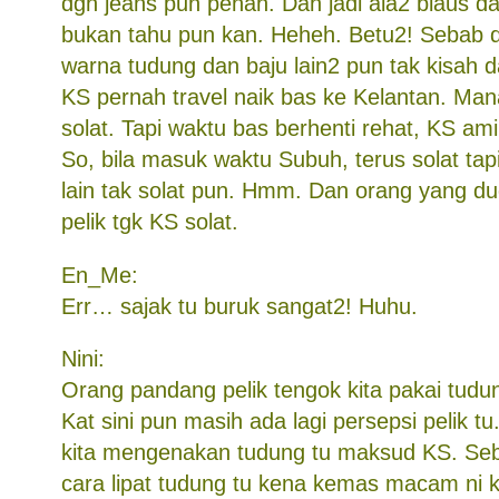
dgn jeans pun penah. Dah jadi ala2 blaus d
bukan tahu pun kan. Heheh. Betu2! Sebab da
warna tudung dan baju lain2 pun tak kisah d
KS pernah travel naik bas ke Kelantan. Man
solat. Tapi waktu bas berhenti rehat, KS am
So, bila masuk waktu Subuh, terus solat tap
lain tak solat pun. Hmm. Dan orang yang d
pelik tgk KS solat.
En_Me:
Err… sajak tu buruk sangat2! Huhu.
Nini:
Orang pandang pelik tengok kita pakai tudu
Kat sini pun masih ada lagi persepsi pelik tu
kita mengenakan tudung tu maksud KS. Seb
cara lipat tudung tu kena kemas macam ni ke