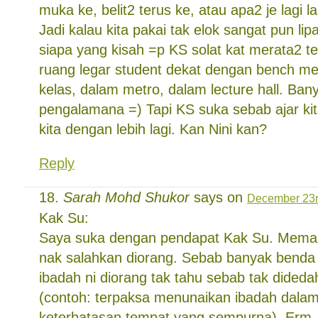
muka ke, belit2 terus ke, atau apa2 je lagi 
Jadi kalau kita pakai tak elok sangat pun li
siapa yang kisah =p KS solat kat merata2 te
ruang legar student dekat dengan bench m
kelas, dalam metro, dalam lecture hall. Ban
pengalamana =) Tapi KS suka sebab ajar ki
kita dengan lebih lagi. Kan Nini kan?
Reply
Sarah Mohd Shukor
says on
December 23r
Kak Su:
Saya suka dengan pendapat Kak Su. Memang
nak salahkan diorang. Sebab banyak benda d
ibadah ni diorang tak tahu sebab tak dideda
(contoh: terpaksa menunaikan ibadah dalam
keterbatasan tempat yang sempurna). Erm. 