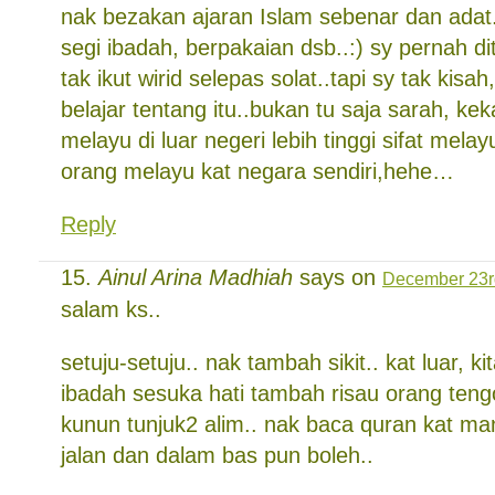
nak bezakan ajaran Islam sebenar dan adat..
segi ibadah, berpakaian dsb..:) sy pernah d
tak ikut wirid selepas solat..tapi sy tak kisa
belajar tentang itu..bukan tu saja sarah, k
melayu di luar negeri lebih tinggi sifat mel
orang melayu kat negara sendiri,hehe…
Reply
Ainul Arina Madhiah
says on
December 23rd
salam ks..
setuju-setuju.. nak tambah sikit.. kat luar, ki
ibadah sesuka hati tambah risau orang teng
kunun tunjuk2 alim.. nak baca quran kat ma
jalan dan dalam bas pun boleh..