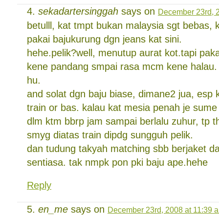
sekadartersinggah
says on
December 23rd, 2
betulll, kat tmpt bukan malaysia sgt bebas, k
pakai bajukurung dgn jeans kat sini.
hehe.pelik?well, menutup aurat kot.tapi pak
kene pandang smpai rasa mcm kene halau.
hu.
and solat dgn baju biase, dimane2 jua, esp 
train or bas. kalau kat mesia penah je sume
dlm ktm bbrp jam sampai berlalu zuhur, tp t
smyg diatas train dipdg sungguh pelik.
dan tudung takyah matching sbb berjaket d
sentiasa. tak nmpk pon pki baju ape.hehe
Reply
en_me
says on
December 23rd, 2008 at 11:39 