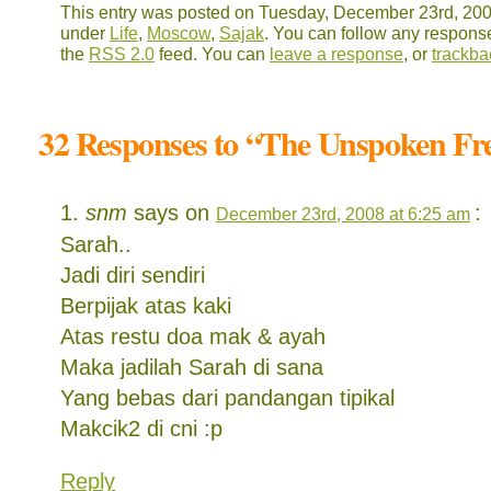
This entry was posted on Tuesday, December 23rd, 2008
under
Life
,
Moscow
,
Sajak
. You can follow any response
the
RSS 2.0
feed. You can
leave a response
, or
trackba
32 Responses to “The Unspoken F
snm
says on
:
December 23rd, 2008 at 6:25 am
Sarah..
Jadi diri sendiri
Berpijak atas kaki
Atas restu doa mak & ayah
Maka jadilah Sarah di sana
Yang bebas dari pandangan tipikal
Makcik2 di cni :p
Reply