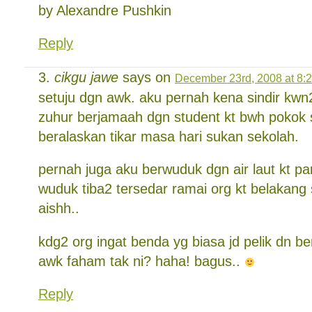
by Alexandre Pushkin
Reply
cikgu jawe
says on
December 23rd, 2008 at 8:
setuju dgn awk. aku pernah kena sindir kwn2
zuhur berjamaah dgn student kt bwh pokok 
beralaskan tikar masa hari sukan sekolah.
pernah juga aku berwuduk dgn air laut kt pan
wuduk tiba2 tersedar ramai org kt belakang
aishh..
kdg2 org ingat benda yg biasa jd pelik dn ben
awk faham tak ni? haha! bagus..
Reply