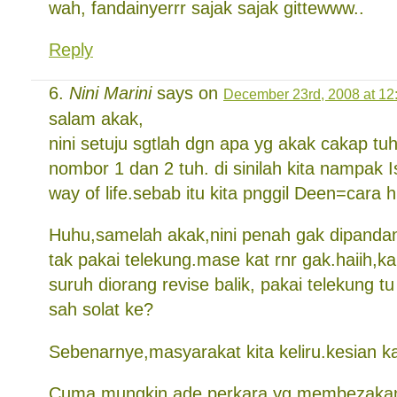
wah, fandainyerrr sajak sajak gittewww..
Reply
Nini Marini
says on
December 23rd, 2008 at 12
salam akak,
nini setuju sgtlah dgn apa yg akak cakap tuh
nombor 1 dan 2 tuh. di sinilah kita nampak Is
way of life.sebab itu kita pnggil Deen=cara h
Huhu,samelah akak,nini penah gak dipandang
tak pakai telekung.mase kat rnr gak.haiih,ka
suruh diorang revise balik, pakai telekung t
sah solat ke?
Sebenarnye,masyarakat kita keliru.kesian k
Cuma mungkin ade perkara yg membezakan