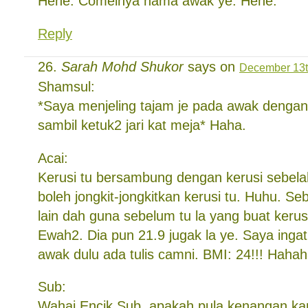
Hehe. Comelnya nama awak ye. Hehe.
Reply
Sarah Mohd Shukor
says on
December 13t
Shamsul:
*Saya menjeling tajam je pada awak denga
sambil ketuk2 jari kat meja* Haha.
Acai:
Kerusi tu bersambung dengan kerusi sebela
boleh jongkit-jongkitkan kerusi tu. Huhu. S
lain dah guna sebelum tu la yang buat kerus
Ewah2. Dia pun 21.9 jugak la ye. Saya ingat 
awak dulu ada tulis camni. BMI: 24!!! Hah
Sub:
Wahai Encik Sub, apakah pula kenangan ka