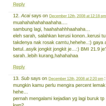
Reply
Acai
says on
December 12th, 2008 at 12:18 pm
muahahahahahaahaha….
sambung lagi, haahahahhhaahaha…
eleh sarah, salahkan kerusi konon..kerusi tu
takdenya nak rosak camtu,hehehe..:) gaya 
betul..asyik jongkit jongkit je…:) BMI 21.9 j
sarah..lebih kurang,hahahahaa
Reply
Sub
says on
:
December 12th, 2008 at 2:20 pm
mungkin kamu perlu mengira percent lema
hehe…
pernah mengalami kejadian yg lagi buruk tp 
kwn2…