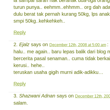
la sampai sarah nak beranak dua-tiga orang
turun punya.. eehmm..ehhmm.. org dah ada
dulu berat tak pernah kurang 50kg, lps ana
smpi 50kg..kehkehkeh..
Reply
Ejalz
says on
:
December 12th, 2008 at 5:00 am
halu.. me again.. baru lepas balik dari blog 
bercerita pasal senaman.. cuma tidak berka
kerusi.. hehe..
teruskan usaha gigih murni adik-adikku…
Reply
Shazwani Adnan
says on
December 12th, 200
salam.