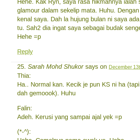
Hehe. Kak Ryn, saya rasa hikmahnya ialah 
glamour dalam sekelip mata. Huhu. Dengan 
kenal saya. Dah la hujung bulan ni saya ada
tu. Sah2 dia ingat saya sebagai budak senge
Hehe =p
Reply
Sarah Mohd Shukor
says on
December 13t
Thia:
Ha.. Normal kan. Kecik je pun KS ni ha (tap
dah gemoook). Huhu
Falin:
Adeh. Kerusi yang sampai ajal yek =p
(*-^):