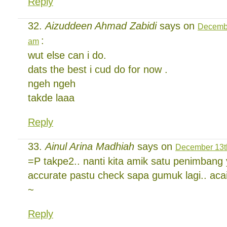
Reply
Aizuddeen Ahmad Zabidi
says on
Decembe
:
am
wut else can i do.
dats the best i cud do for now .
ngeh ngeh
takde laaa
Reply
Ainul Arina Madhiah
says on
December 13th
=P takpe2.. nanti kita amik satu penimbang
accurate pastu check sapa gumuk lagi.. aca
~
Reply