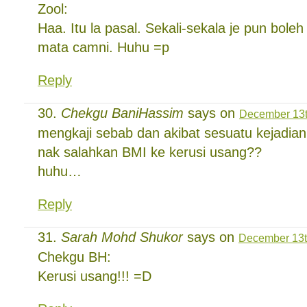
Zool:
Haa. Itu la pasal. Sekali-sekala je pun boleh
mata camni. Huhu =p
Reply
Chekgu BaniHassim
says on
December 13t
mengkaji sebab dan akibat sesuatu kejadian
nak salahkan BMI ke kerusi usang??
huhu…
Reply
Sarah Mohd Shukor
says on
December 13t
Chekgu BH:
Kerusi usang!!! =D