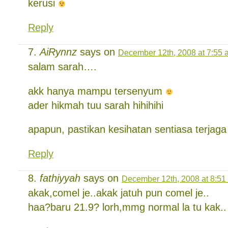
kerusi
Reply
AiRynnz
says on
December 12th, 2008 at 7:55 
salam sarah….
akk hanya mampu tersenyum
ader hikmah tuu sarah hihihihi
apapun, pastikan kesihatan sentiasa terjag
Reply
fathiyyah
says on
December 12th, 2008 at 8:51
akak,comel je..akak jatuh pun comel je..
haa?baru 21.9? lorh,mmg normal la tu kak.