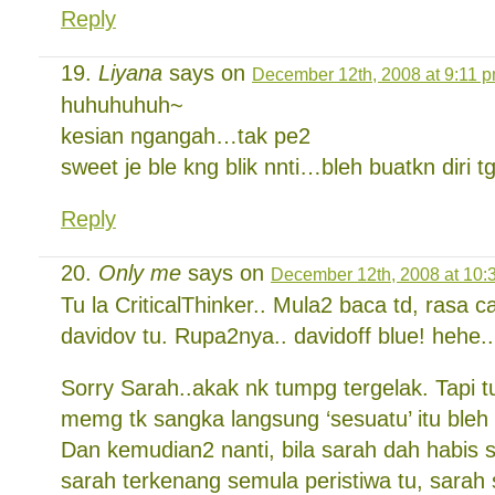
Reply
Liyana
says on
December 12th, 2008 at 9:11 
huhuhuhuh~
kesian ngangah…tak pe2
sweet je ble kng blik nnti…bleh buatkn diri 
Reply
Only me
says on
December 12th, 2008 at 10:
Tu la CriticalThinker.. Mula2 baca td, rasa 
davidov tu. Rupa2nya.. davidoff blue! hehe..
Sorry Sarah..akak nk tumpg tergelak. Tapi tu
memg tk sangka langsung ‘sesuatu’ itu bleh b
Dan kemudian2 nanti, bila sarah dah habis s
sarah terkenang semula peristiwa tu, sarah 