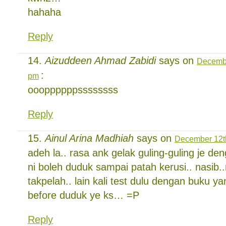
hahaha
Reply
Aizuddeen Ahmad Zabidi
says on
Decembe
:
pm
oooppppppssssssss
Reply
Ainul Arina Madhiah
says on
December 12th
adeh la.. rasa ank gelak guling-guling je de
ni boleh duduk sampai patah kerusi.. nasib..
takpelah.. lain kali test dulu dengan buku y
before duduk ye ks… =P
Reply