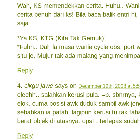
Wah, KS memendekkan cerita. Huhu.. Wani
cerita penuh dari ks! Bila baca balik entri n
saja.
*Ya KS, KTG (Kita Tak Gemuk)!
*Fuhh.. Dah la masa wanie cycle obs, port w
situ je. Mujur tak ada malang yang menimpa
Reply
cikgu jawe
says on
December 12th, 2008 at 5:
eleehh.. salahkan kerusi pula. =p. sbnrnya, 
elok. cuma posisi awk duduk sambil awk jong
sebabkan ia patah. lagipun kerusi tu tak 
berat objek di atasnya. ops!.. terlepas suda
Reply