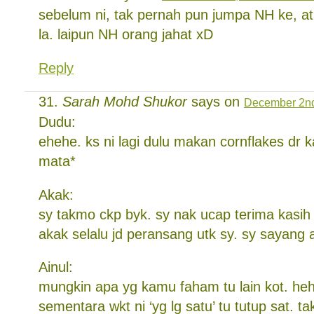
sebelum ni, tak pernah pun jumpa NH ke, a
la. laipun NH orang jahat xD
Reply
Sarah Mohd Shukor
says on
December 2nd
Dudu:
ehehe. ks ni lagi dulu makan cornflakes dr k
mata*
Akak:
sy takmo ckp byk. sy nak ucap terima kasih
akak selalu jd peransang utk sy. sy sayang 
Ainul:
mungkin apa yg kamu faham tu lain kot. heh
sementara wkt ni ‘yg lg satu’ tu tutup sat. t