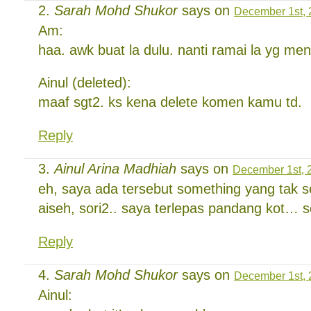
Sarah Mohd Shukor
says on
December 1st, 
Am:
haa. awk buat la dulu. nanti ramai la yg me
Ainul (deleted):
maaf sgt2. ks kena delete komen kamu td.
Reply
Ainul Arina Madhiah
says on
December 1st, 
eh, saya ada tersebut something yang tak 
aiseh, sori2.. saya terlepas pandang kot… so
Reply
Sarah Mohd Shukor
says on
December 1st, 
Ainul: