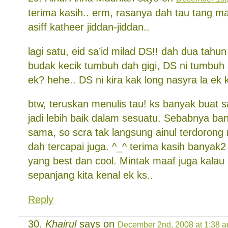
terima kasih.. erm, rasanya dah tau tang man
asiff katheer jiddan-jiddan..
lagi satu, eid sa’id milad DS!! dah dua tahu
budak kecik tumbuh dah gigi, DS ni tumbuh
ek? hehe.. DS ni kira kak long nasyra la ek
btw, teruskan menulis tau! ks banyak buat
jadi lebih baik dalam sesuatu. Sebabnya ba
sama, so scra tak langsung ainul terdorong 
dah tercapai juga. ^_^ terima kasih banyak2 
yang best dan cool. Mintak maaf juga kalau 
sepanjang kita kenal ek ks..
Reply
Khairul
says on
December 2nd, 2008 at 1:38 