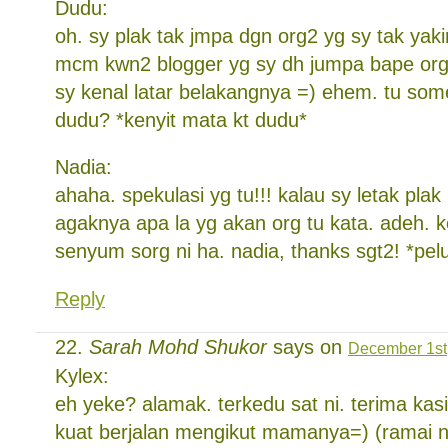
Dudu:
oh. sy plak tak jmpa dgn org2 yg sy tak yak
mcm kwn2 blogger yg sy dh jumpa bape org
sy kenal latar belakangnya =) ehem. tu som
dudu? *kenyit mata kt dudu*
Nadia:
ahaha. spekulasi yg tu!!! kalau sy letak plak 
agaknya apa la yg akan org tu kata. adeh. k
senyum sorg ni ha. nadia, thanks sgt2! *pel
Reply
Sarah Mohd Shukor
says on
December 1st,
Kylex:
eh yeke? alamak. terkedu sat ni. terima kasi
kuat berjalan mengikut mamanya=) (ramai n