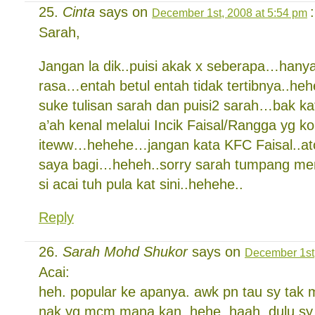
Cinta
says on
:
December 1st, 2008 at 5:54 pm
Sarah,
Jangan la dik..puisi akak x seberapa…hany
rasa…entah betul entah tidak tertibnya..he
suke tulisan sarah dan puisi2 sarah…bak ka
a’ah kenal melalui Incik Faisal/Rangga yg 
iteww…hehehe…jangan kata KFC Faisal..at
saya bagi…heheh..sorry sarah tumpang me
si acai tuh pula kat sini..hehehe..
Reply
Sarah Mohd Shukor
says on
December 1st,
Acai:
heh. popular ke apanya. awk pn tau sy tak
nak yg mcm mana kan. hehe. haah. dulu sy 