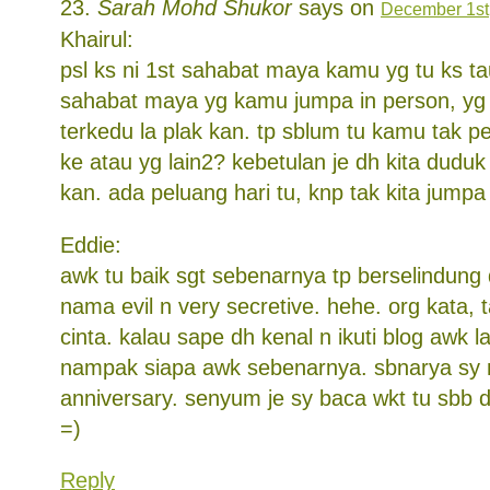
Sarah Mohd Shukor
says on
December 1st,
Khairul:
psl ks ni 1st sahabat maya kamu yg tu ks tau
sahabat maya yg kamu jumpa in person, yg t
terkedu la plak kan. tp sblum tu kamu tak 
ke atau yg lain2? kebetulan je dh kita dudu
kan. ada peluang hari tu, knp tak kita jumpa 
Eddie:
awk tu baik sgt sebenarnya tp berselindung
nama evil n very secretive. hehe. org kata, 
cinta. kalau sape dh kenal n ikuti blog awk 
nampak siapa awk sebenarnya. sbnarya sy n
anniversary. senyum je sy baca wkt tu sbb d
=)
Reply