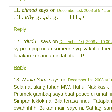
chmod
says on
December 1st, 2008 at 9:41 a
واااااا…….تق تاهو نق چاكڤ اڤ!!!
Reply
.:dudu:.
says on
December 1st, 2008 at 10:00
sy prnh jmp ngan someone yg sy knl di friend
lupakan kenangan indah itu…;P
Reply
Nadia Yuna
says on
December 1st, 2008 at 
Selamat ulang tahun MW. Huhu. Nak kasik h
Pi amek gambaq saya buat peace di umah in
Simpan leklok na. Bila terasa rindu. Tatapl
ewahhhhh. Bukan main saye ni. Sat lagi sar