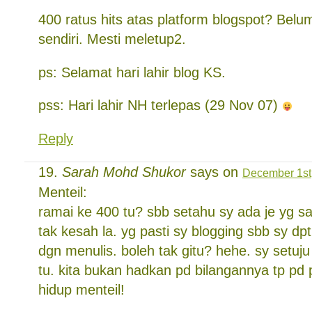
400 ratus hits atas platform blogspot? Belu
sendiri. Mesti meletup2.
ps: Selamat hari lahir blog KS.
pss: Hari lahir NH terlepas (29 Nov 07)
Reply
Sarah Mohd Shukor
says on
December 1st,
Menteil:
ramai ke 400 tu? sbb setahu sy ada je yg s
tak kesah la. yg pasti sy blogging sbb sy dp
dgn menulis. boleh tak gitu? hehe. sy setuj
tu. kita bukan hadkan pd bilangannya tp pd
hidup menteil!