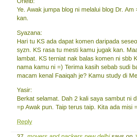
Oneib:
Ye. Awak jumpa blog ni melalui blog Dr. Am
kan.
Syazana:
Hari tu KS ada dapat komen daripada seseo
syzn. KS rasa tu mesti kamu jugak kan. Maa
lambat. KS terniat nak balas komen ni sbb
nama kamu ni =) Terima kasih sebab sudi b
macam kenal Faaiqah je? Kamu study di Mes
Yasir:
Berkat selamat. Dah 2 kali saya sambut ni
=p Awak pun. Taip terus taip. Kita ada misi 
Reply
movers and packers new delhi
says on
J