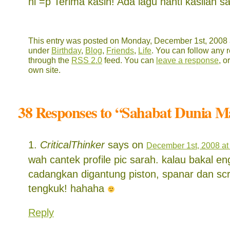
ni =p Terima kasih! Ada lagu nanti kasilah s
This entry was posted on Monday, December 1st, 2008 a
under
Birthday
,
Blog
,
Friends
,
Life
. You can follow any r
through the
RSS 2.0
feed. You can
leave a response
, o
own site.
38 Responses to “Sahabat Dunia M
CriticalThinker
says on
December 1st, 2008 at
wah cantek profile pic sarah. kalau bakal en
cadangkan digantung piston, spanar dan scr
tengkuk! hahaha
Reply