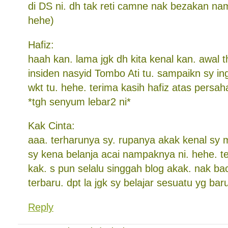
di DS ni. dh tak reti camne nak bezakan nam
hehe)
Hafiz:
haah kan. lama jgk dh kita kenal kan. awal th
insiden nasyid Tombo Ati tu. sampaikn sy in
wkt tu. hehe. terima kasih hafiz atas persa
*tgh senyum lebar2 ni*
Kak Cinta:
aaa. terharunya sy. rupanya akak kenal sy m
sy kena belanja acai nampaknya ni. hehe. t
kak. s pun selalu singgah blog akak. nak ba
terbaru. dpt la jgk sy belajar sesuatu yg bar
Reply