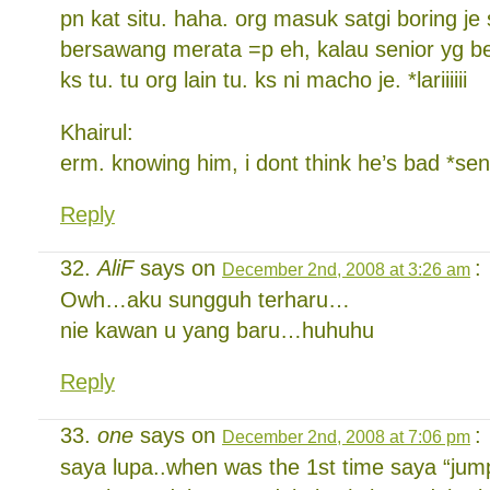
pn kat situ. haha. org masuk satgi boring j
bersawang merata =p eh, kalau senior yg be
ks tu. tu org lain tu. ks ni macho je. *lariiiiii
Khairul:
erm. knowing him, i dont think he’s bad *sen
Reply
AliF
says on
:
December 2nd, 2008 at 3:26 am
Owh…aku sungguh terharu…
nie kawan u yang baru…huhuhu
Reply
one
says on
:
December 2nd, 2008 at 7:06 pm
saya lupa..when was the 1st time saya “jum