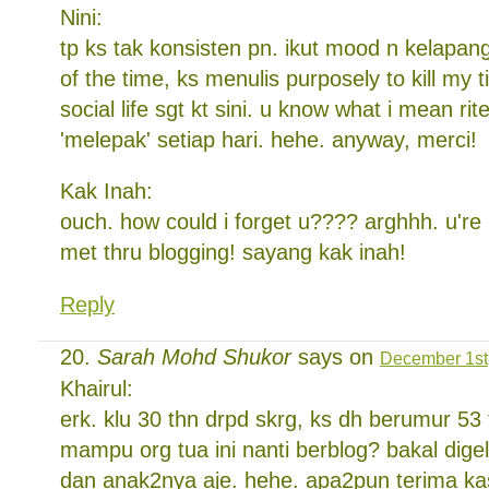
Nini:
tp ks tak konsisten pn. ikut mood n kelapa
of the time, ks menulis purposely to kill my t
social life sgt kt sini. u know what i mean rite.
'melepak' setiap hari. hehe. anyway, merci!
Kak Inah:
ouch. how could i forget u???? arghhh. u're 
met thru blogging! sayang kak inah!
Reply
Sarah Mohd Shukor
says on
December 1st,
Khairul:
erk. klu 30 thn drpd skrg, ks dh berumur 53
mampu org tua ini nanti berblog? bakal dig
dan anak2nya aje. hehe. apa2pun terima ka