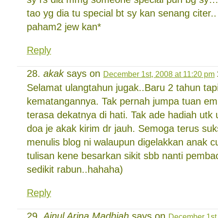
tao yg dia tu special bt sy kan senang citer
paham2 jew kan*
Reply
akak
says on
December 1st, 2008 at 11:20 pm
Selamat ulangtahun jugak..Baru 2 tahun tap
kematangannya. Tak pernah jumpa tuan empu
terasa dekatnya di hati. Tak ade hadiah ut
doa je akak kirim dr jauh. Semoga terus su
menulis blog ni walaupun digelakkan anak cu
tulisan kene besarkan sikit sbb nanti pemba
sedikit rabun..hahaha)
Reply
Ainul Arina Madhiah
says on
December 1st,