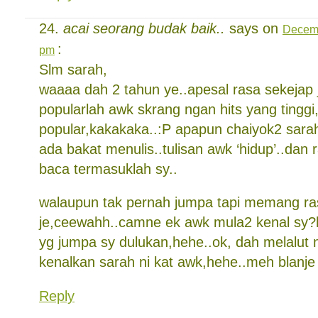
acai seorang budak baik..
says on
Decemb
:
pm
Slm sarah,
waaaa dah 2 tahun ye..apesal rasa sekejap 
popularlah awk skrang ngan hits yang tinggi,
popular,kakakaka..:P apapun chaiyok2 sar
ada bakat menulis..tulisan awk ‘hidup’..dan
baca termasuklah sy..
walaupun tak pernah jumpa tapi memang ra
je,ceewahh..camne ek awk mula2 kenal sy?h
yg jumpa sy dulukan,hehe..ok, dah melalut n
kenalkan sarah ni kat awk,hehe..meh blanj
Reply