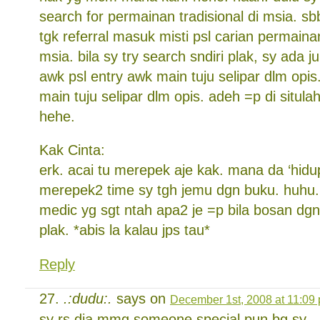
search for permainan tradisional di msia. sbb
tgk referral masuk misti psl carian permainan
msia. bila sy try search sndiri plak, sy ada j
awk psl entry awk main tuju selipar dlm opis
main tuju selipar dlm opis. adeh =p di situla
hehe.
Kak Cinta:
erk. acai tu merepek aje kak. mana da ‘hidu
merepek2 time sy tgh jemu dgn buku. huhu.
medic yg sgt ntah apa2 je =p bila bosan dgn
plak. *abis la kalau jps tau*
Reply
.:dudu:.
says on
December 1st, 2008 at 11:09
sy rs dia mmg someone special pun bg sy…;P