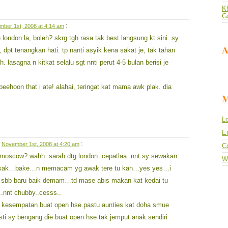
Kh
G
:
ber 1st, 2008 at 4:14 am
e london la, boleh? skrg tgh rasa tak best langsung kt sini. sy
A
 dpt tenangkan hati. tp nanti asyik kena sakat je, tak tahan
 lasagna n kitkat selalu sgt nnti perut 4-5 bulan berisi je
beehoon that i ate! alahai, teringat kat mama awk plak. dia
M
Lo
En
n
:
November 1st, 2008 at 4:20 am
C
t moscow? wahh..sarah dtg london..cepatlaa..nnt sy sewakan
W
asak…bake…n memacam yg awak tere tu kan…yes yes…i
ni sbb baru baik demam…td mase abis makan kat kedai tu
.nnt chubby..cesss..
e kesempatan buat open hse.pastu aunties kat doha smue
asti sy bengang die buat open hse tak jemput anak sendiri