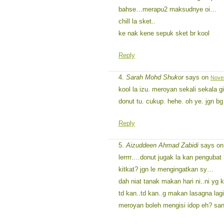
bahse…merapu2 maksudnye oi…
chill la sket..
ke nak kene sepuk sket br kool
Reply
Sarah Mohd Shukor
says on
Novem
kool la izu. meroyan sekali sekala gi
donut tu. cukup. hehe. oh ye. jgn bg 
Reply
Aizuddeen Ahmad Zabidi
says o
lerrrr….donut jugak la kan pengubat 
kitkat? jgn le mengingatkan sy…
dah niat tanak makan hari ni..ni yg 
td kan..td kan..g makan lasagna la
meroyan boleh mengisi idop eh? sa