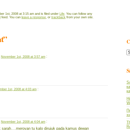
r 1st, 2008 at 3:15 am and is filed under
Life
. You can follow any
0
feed. You can
leave a response
, or
trackback
from your own site.
at”
C
C
L
n
:
November 1st, 2008 at 3:57 am
S
S
к
:
ber 1st, 2008 at 4:03 am
к
Hi
Wh
По
х
n
:
November 1st, 2008 at 4:04 am
Th
R
 sarah….meroyan tu kalo dirujuk pada kamus dewan