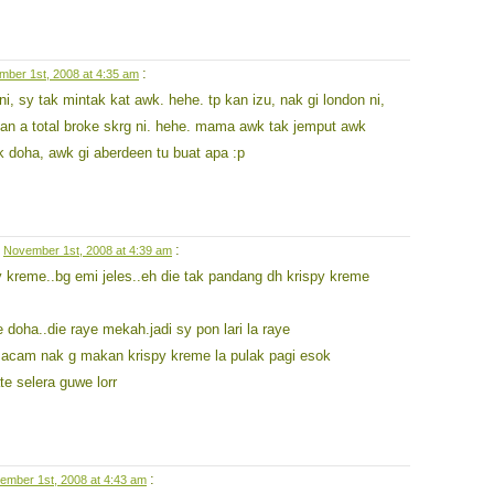
:
ber 1st, 2008 at 4:35 am
i, sy tak mintak kat awk. hehe. tp kan izu, nak gi london ni,
kan a total broke skrg ni. hehe. mama awk tak jemput awk
ik doha, awk gi aberdeen tu buat apa :p
n
:
November 1st, 2008 at 4:39 am
y kreme..bg emi jeles..eh die tak pandang dh krispy kreme
e doha..die raye mekah.jadi sy pon lari la raye
macam nak g makan krispy kreme la pulak pagi esok
e selera guwe lorr
:
ember 1st, 2008 at 4:43 am