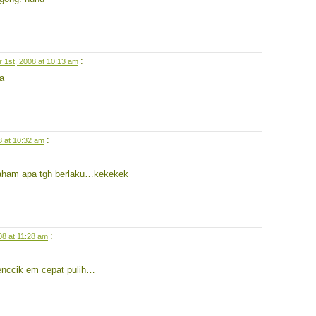
:
1st, 2008 at 10:13 am
a
:
 at 10:32 am
 paham apa tgh berlaku…kekekek
:
8 at 11:28 am
enccik em cepat pulih…