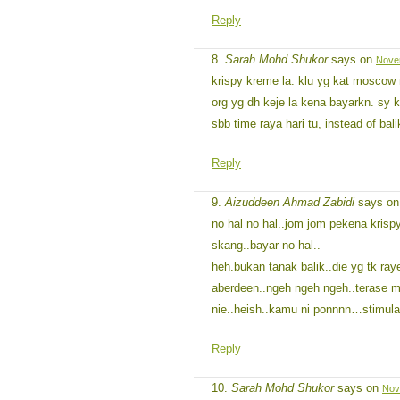
Reply
Sarah Mohd Shukor
says on
Novem
krispy kreme la. klu yg kat moscow n
org yg dh keje la kena bayarkn. sy 
sbb time raya hari tu, instead of bal
Reply
Aizuddeen Ahmad Zabidi
says o
no hal no hal..jom jom pekena krisp
skang..bayar no hal..
heh.bukan tanak balik..die yg tk ray
aberdeen..ngeh ngeh ngeh..terase 
nie..heish..kamu ni ponnnn…stimulat
Reply
Sarah Mohd Shukor
says on
Nov