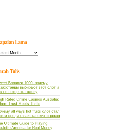
apaian Lama
apaian
ama
arah Tulis
weet Bonanza 1000: почему
азахстанцы выбирают этот слот и
ак не потерять голову
gh Rated Online Casinos Australia:
ere Trust Meets Thrills
чему all ways hot fruits слот стал
итом среди казахстанских игроков
e Ultimate Guide to Playing
oulette America for Real Money