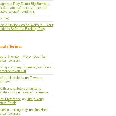
ragmatic Play Demo Big Bamboo:
ак бесплатный режим покоряет
азахстанский гемблинг
o title)
ussie Online Casino Website – Your
ide to Safe and Exciting Play
arah Terima
vey L Thornton, MD
on
Dua Hari
anpa Tekanan
oofing company in pennsylvania
on
emerdekakan Diri
ofer philadelphia
on
Tawaran
stimewa
alth and safety consultants
nstruction
on
Tawaran Istimewa
eful reference
on
Hidup Yang
enuh Fitrah
lbert ai seo agency
on
Dua Hari
anpa Tekanan