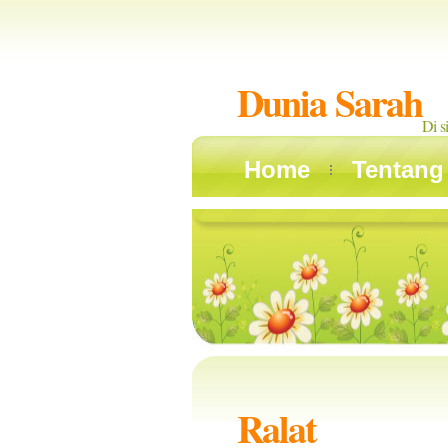
Dunia Sarah
Di s
Home
Tentang
Ralat