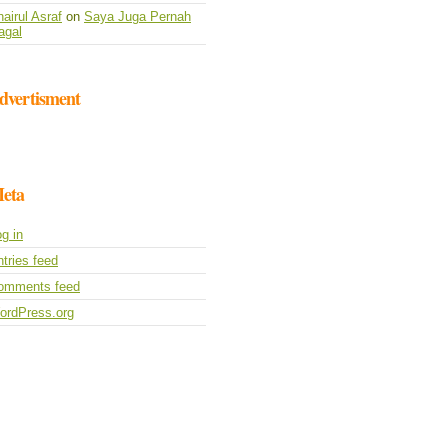
airul Asraf
on
Saya Juga Pernah
agal
dvertisment
eta
g in
tries feed
omments feed
ordPress.org