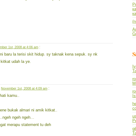
P
к
к
(n
A
Gu
:
ber 1st, 2008 at 4:06 am
S
ni baru la terisi skit hidup. sy taknak kena sepuk. sy nk
kitkat udah la ye.
I
T
r
M
n
:
November 1st, 2008 at 4:09 am
ro
hati kamu..
I
he
co
kene bukak almari ni amik kitkat..
us
gi..ngeh ngeh ngeh…
P
ngat merapu statement tu deh
gi
T