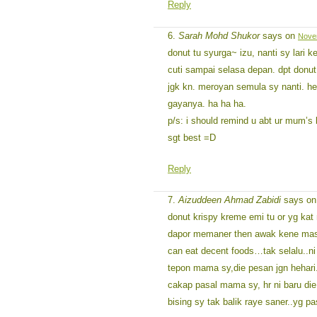
Reply
Sarah Mohd Shukor
says on
Novem
donut tu syurga~ izu, nanti sy lari k
cuti sampai selasa depan. dpt donut,
jgk kn. meroyan semula sy nanti. heh.
gayanya. ha ha ha.
p/s: i should remind u abt ur mum’s 
sgt best =D
Reply
Aizuddeen Ahmad Zabidi
says o
donut krispy kreme emi tu or yg ka
dapor memaner then awak kene m
can eat decent foods…tak selalu..
tepon mama sy,die pesan jgn hehari.
cakap pasal mama sy, hr ni baru di
bising sy tak balik raye saner..yg p