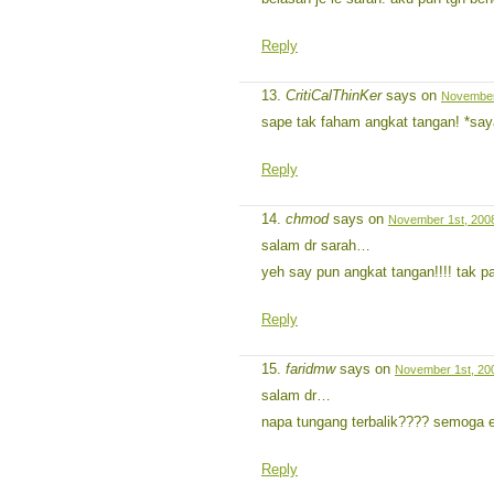
Reply
CritiCalThinKer
says on
November 
sape tak faham angkat tangan! *say
Reply
chmod
says on
November 1st, 2008
salam dr sarah…
yeh say pun angkat tangan!!!! tak
Reply
faridmw
says on
November 1st, 200
salam dr…
napa tungang terbalik???? semoga 
Reply