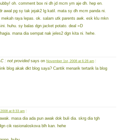
hubby! oh. comment box ni dh jd mcm ym aje dh. hep en.
r awal pg sy tak jejak2 lg katil. mata sy dh mcm panda ni.
e mekah raya lepas. ok. salam utk parents awk. esk klu mkn
sini. huhu. sy balas dgn jacket potato. deal =D
ahagia. mana dia sempat nak jeles2 dgn kita ni. hehe.
 : not provided
says on
:
November 1st, 2008 at 6:28 am
nk blog akak dkt blog saya? Cantik menarik tertarik la blog
:
2008 at 8:33 am
 awak. masa dia ada pun awak dok buli dia. skrg dia tgh
dgn cik rasionaloskova blh kan. hehe
ngong. huhu