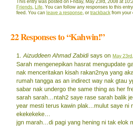
This entry was posted on Friday, May 23rd, 2008 at 10:2
Friends
,
Life
. You can follow any responses to this entr
feed. You can
leave a response
, or
trackback
from your 
22 Responses to “Kahwin!”
Aizuddeen Ahmad Zabidi
says on
May 23rd,
Sarah mengenepikan hasrat mengupdate 
nak menceritakan kisah rakan2nya yang ak
rumah tangga as an indirect way nak gtau y
sabar nak undergo the same thing as her fr
sarah sarah…ntah2 saye rase sarah balik je
year mesti terus kawin plak…mulut saye ni
ekekekeke…
jgn marah…di pagi yang hening ni tak elok 