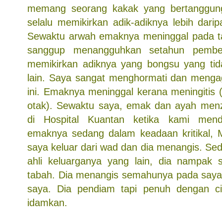
memang seorang kakak yang bertanggun
selalu memikirkan adik-adiknya lebih daripa
Sewaktu arwah emaknya meninggal pada ta
sanggup menangguhkan setahun pembel
memikirkan adiknya yang bongsu yang ti
lain. Saya sangat menghormati dan menga
ini. Emaknya meninggal kerana meningitis 
otak). Sewaktu saya, emak dan ayah menz
di Hospital Kuantan ketika kami men
emaknya sedang dalam keadaan kritikal, 
saya keluar dari wad dan dia menangis. Se
ahli keluarganya yang lain, dia nampak 
tabah. Dia menangis semahunya pada saya. 
saya. Dia pendiam tapi penuh dengan cir
idamkan.