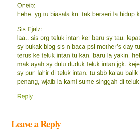
Oneib:
hehe. yg tu biasala kn. tak berseri la hidup 
Sis Ejalz:
laa.. sis org teluk intan ke! baru sy tau. le
sy bukak blog sis n baca psl mother’s day t
terus ke teluk intan tu kan. baru la yakin. h
mak ayah sy dulu duduk teluk intan jgk. keje
sy pun lahir di teluk intan. tu sbb kalau bali
penang, wjaib la kami sume singgah di teluk
Reply
Leave a Reply