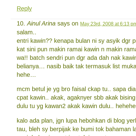
Reply
Ainul Arina
says on
May 23rd, 2008 at 6:13 p
salam..
entri kawin?? kenapa bulan ni sy asyik dgr
kat sini pun makin ramai kawin n makin rama
wa!! batch sendri pun dgr ada dah nak kawi
belianya… nasib baik tak termasuk list muk
hehe…
mcm betul je yg bro faisal ckap tu.. sapa dia
cpat kawin.. akak, agaknyer sbb akak bising
dulu tu yg kawan2 akak kawin dulu.. hehehe
kalo ada plan, jgn lupa hebohkan di blog yerk
tau, bleh sy berpijak ke bumi tok bahaman l