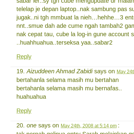
sabar ler..sy tgh cube mengupdate dr malam 
telelap je depan laptop..nak sambung pas su
jugak..ni tgh mmbuat la nieh…hehhe…3 entri
nnt..smue dah ade cume ngah tambah2 gam
nak cepat tau, cube la log-in gune account 
..huahhuahua..terseksa yaa..sabar2
Reply
Aizuddeen Ahmad Zabidi
says on
May 24t
bertahanla selama masih mu bertahan
bertahanla selama masih mu bernafas..
huahuahua
Reply
one
says on
:
May 24th, 2008 at 5:14 pm
tak pernah gelinya entry Sarah melainkan ge