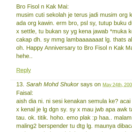
Bro Fisol n Kak Mai:
musim cuti sekolah je terus jadi musim org k
ada org kawin. erm bro, psl sy, tutup buku du
x settle, tu bukan sy yg kena jawab *muka k
cakap dh. sy mmg lambaaaaaaat lg. thats al
oh. Happy Anniversary to Bro Fisol n Kak Ma
hehe..
Reply
Sarah Mohd Shukor
says on
May 24th, 200
Faisal:
aish dia ni. ni sesi kenakan semula ke? aca
x kenal je lg dgn sy. sy x mau jwb apa awk 
tau. ok. titik. hoho. emo plak :p haa.. malam 
maling2 berspender tu dtg lg. maunya dibac