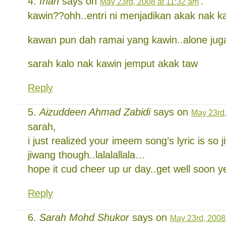
Inah
says on
:
May 23rd, 2008 at 11:32 am
kawin??ohh..entri ni menjadikan akak nak k
kawan pun dah ramai yang kawin..alone ju
sarah kalo nak kawin jemput akak taw
Reply
Aizuddeen Ahmad Zabidi
says on
May 23rd,
sarah,
i just realized your imeem song’s lyric is so
jiwang though..lalalallala…
hope it cud cheer up ur day..get well soon 
Reply
Sarah Mohd Shukor
says on
May 23rd, 2008