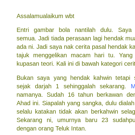
Assalamualaikum wbt
Entri gambar bola nantilah dulu. Say
semua. Jadi tiada perasaan lagi hendak mu
ada ni. Jadi saya nak cerita pasal hendak k
tajuk menggelikan macam hari tu. Yang 
kupasan teori. Kali ini di bawah kategori ceri
Bukan saya yang hendak kahwin tetapi 
sejak darjah 1 sehinggalah sekarang.
M
namanya. Sudah 16 tahun berkawan den
Ahad ini. Siapalah yang sangka, dulu diala
selalu katakan tidak akan berkahwin sela
Sekarang ni, umurnya baru 23 sudahpu
dengan orang Teluk Intan.