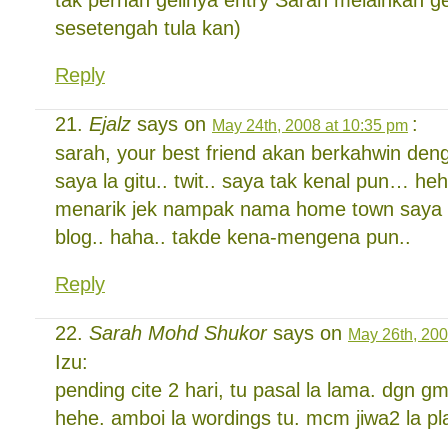
sesetengah tula kan)
Reply
Ejalz
says on
:
May 24th, 2008 at 10:35 pm
sarah, your best friend akan berkahwin de
saya la gitu.. twit.. saya tak kenal pun… 
menarik jek nampak nama home town saya di
blog.. haha.. takde kena-mengena pun..
Reply
Sarah Mohd Shukor
says on
May 26th, 200
Izu:
pending cite 2 hari, tu pasal la lama. dgn g
hehe. amboi la wordings tu. mcm jiwa2 la pla