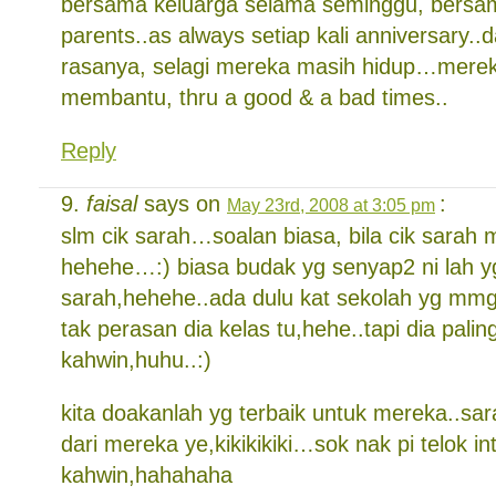
bersama keluarga selama seminggu, bersa
parents..as always setiap kali anniversary..d
rasanya, selagi mereka masih hidup…mere
membantu, thru a good & a bad times..
Reply
faisal
says on
:
May 23rd, 2008 at 3:05 pm
slm cik sarah…soalan biasa, bila cik sarah
hehehe…:) biasa budak yg senyap2 ni lah y
sarah,hehehe..ada dulu kat sekolah yg mmg
tak perasan dia kelas tu,hehe..tapi dia palin
kahwin,huhu..:)
kita doakanlah yg terbaik untuk mereka..sar
dari mereka ye,kikikikiki…sok nak pi telok 
kahwin,hahahaha