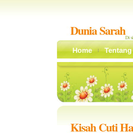
Dunia Sarah
Di s
Home
Tentang
Kisah Cuti Ha