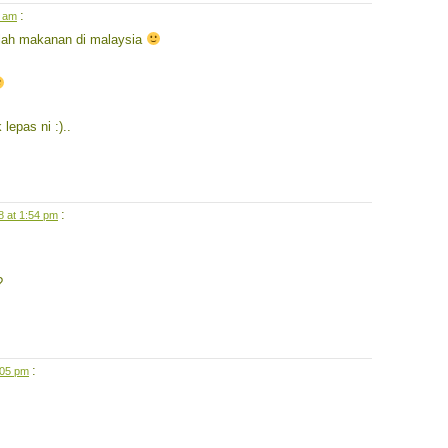
:
1 am
alah makanan di malaysia
lepas ni :)..
:
08 at 1:54 pm
?
:
2:05 pm