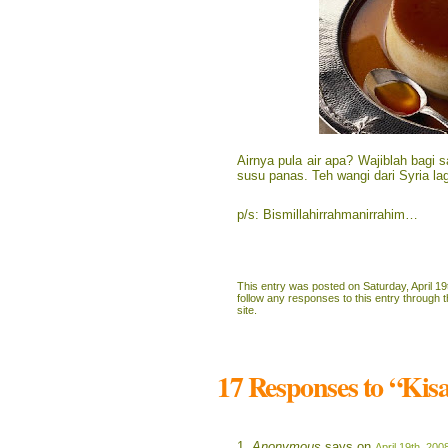
Airnya pula air apa? Wajiblah bagi
susu panas. Teh wangi dari Syria la
p/s: Bismillahirrahmanirrahim…
This entry was posted on Saturday, April 19
follow any responses to this entry through 
site.
17 Responses to “Kis
Anonymous
says on
April 19th, 200