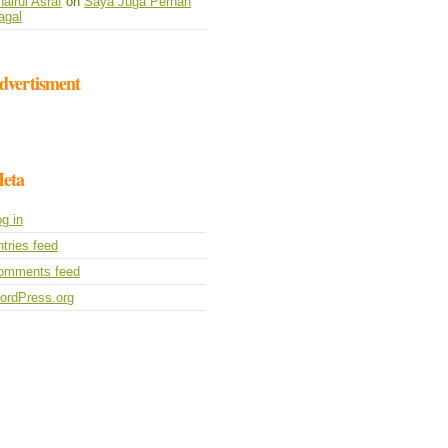
airul Asraf
on
Saya Juga Pernah
agal
dvertisment
eta
g in
tries feed
omments feed
ordPress.org