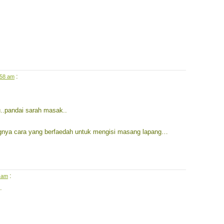
:
8:58 am
.pandai sarah masak..
ya cara yang berfaedah untuk mengisi masang lapang…
:
3 am
.