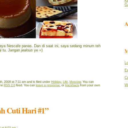
Kh
G
A
 saya Nescafe panas. Dan di saat ini, saya sedang minum teh
M
gi tu. Jangan
jealous
ye =)
Lo
En
C
th, 2008 at 7:11 am and is filed under
Holiday
,
Life
,
Moscow
. You can
W
the
RSS 2.0
feed. You can
leave a response
, or
trackback
from your own
ah Cuti Hari #1”
:
8 at 8:02 am