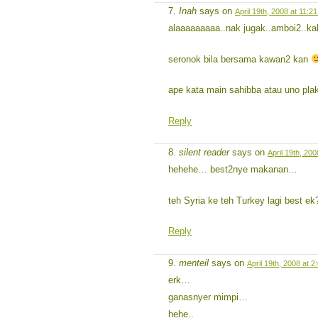
Inah
says on
April 19th, 2008 at 11:2
alaaaaaaaaa..nak jugak..amboi2..k
seronok bila bersama kawan2 kan
ape kata main sahibba atau uno plak 
Reply
silent reader
says on
April 19th, 20
hehehe… best2nye makanan…
teh Syria ke teh Turkey lagi best ek
Reply
menteil
says on
April 19th, 2008 at 
erk…
ganasnyer mimpi…
hehe..