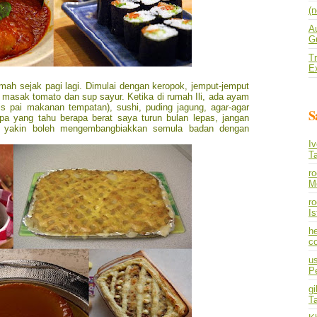
(n
A
Gu
Tr
E
mah sejak pagi lagi. Dimulai dengan keropok, jemput-jemput
 masak tomato dan sup sayur. Ketika di rumah Ili, ada ayam
is pai makanan tempatan), sushi, puding jagung, agar-agar
S
apa yang tahu berapa berat saya turun bulan lepas, jangan
up yakin boleh mengembangbiakkan semula badan dengan
I
T
r
M
ro
I
he
co
us
P
gi
T