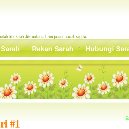
inilah titik kasih ditemukan, di sini jua aku curah segala.
 Sarah
Rakan Sarah
Hubungi Sar
ri #1
O