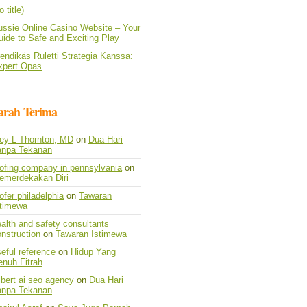
o title)
ussie Online Casino Website – Your
ide to Safe and Exciting Play
endikäs Ruletti Strategia Kanssa:
xpert Opas
arah Terima
vey L Thornton, MD
on
Dua Hari
anpa Tekanan
oofing company in pennsylvania
on
emerdekakan Diri
ofer philadelphia
on
Tawaran
stimewa
alth and safety consultants
nstruction
on
Tawaran Istimewa
eful reference
on
Hidup Yang
enuh Fitrah
lbert ai seo agency
on
Dua Hari
anpa Tekanan