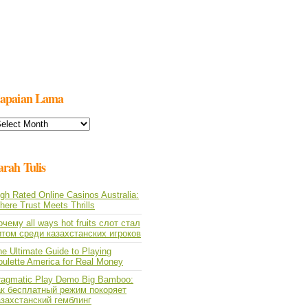
apaian Lama
apaian
ama
arah Tulis
gh Rated Online Casinos Australia:
ere Trust Meets Thrills
чему all ways hot fruits слот стал
итом среди казахстанских игроков
e Ultimate Guide to Playing
oulette America for Real Money
ragmatic Play Demo Big Bamboo:
ак бесплатный режим покоряет
азахстанский гемблинг