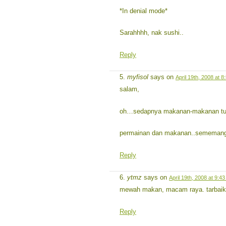
*In denial mode*
Sarahhhh, nak sushi..
Reply
myfisol
says on
April 19th, 2008 at 
salam,
oh…sedapnya makanan-makanan tu.
permainan dan makanan..sememangn
Reply
ytmz
says on
April 19th, 2008 at 9:4
mewah makan, macam raya. tarbaik
Reply