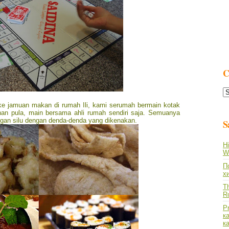
C
C
L
ke jamuan makan di rumah Ili, kami serumah bermain kotak
n pula, main bersama ahli rumah sendiri saja. Semuanya
egan silu dengan denda-denda yang dikenakan.
S
Hi
Wh
По
х
Th
R
P
к
к