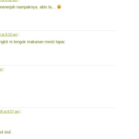
 menerjah nampaknya. abis la…
:
8 at 8:10 am
gkit ni tengok makanan mesti lapar.
:
am
:
008 at 8:57 am
l siul.