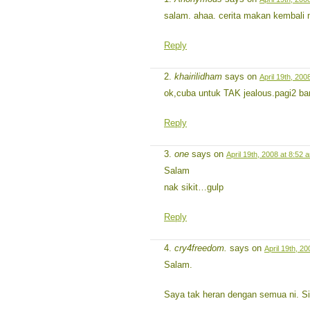
salam. ahaa. cerita makan kembali
Reply
khairilidham
says on
April 19th, 200
ok,cuba untuk TAK jealous.pagi2 ban
Reply
one
says on
April 19th, 2008 at 8:52 
Salam
nak sikit…gulp
Reply
cry4freedom.
says on
April 19th, 2
Salam.
Saya tak heran dengan semua ni. Siu