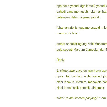
apa beza yahudi dgn israel? yahudi 
yahudi yang memusuhi Islam akibat
pelampau dalam agama yahudi.
fahaman zionis juga meresap dlm kr
memusuhi Islam.
antara sahabat agung Nabi Muhamma
pula seperti Maryam Jameelah da
Reply
cikgu jawe
says on
March 20th, 200
opss.. tambah lagi. istilah yahudi j
Nabi Ishak b. Ibrahim. manakala ban
Nabi Ismail adik beradik lain emak.
suka2 je aku komen panjang2 mcm l