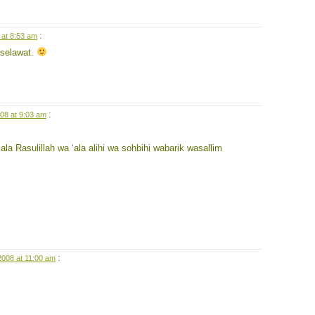
:
 at 8:53 am
rselawat.
:
08 at 9:03 am
a Rasulillah wa ‘ala alihi wa sohbihi wabarik wasallim
:
2008 at 11:00 am