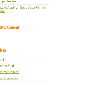
anpa Tekanan
airul Asraf
on
Saya Juga Pernah
agal
dvertisment
eta
g in
tries feed
omments feed
ordPress.org