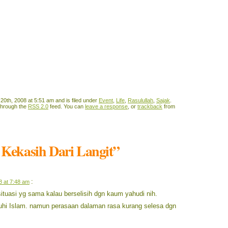
dah
0th, 2008 at 5:51 am and is filed under
Event
,
Life
,
Rasulullah
,
Sajak
.
 through the
RSS 2.0
feed. You can
leave a response
, or
trackback
from
, Kekasih Dari Langit”
:
8 at 7:48 am
tuasi yg sama kalau berselisih dgn kaum yahudi nih.
hi Islam. namun perasaan dalaman rasa kurang selesa dgn