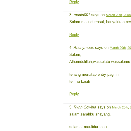
Reply
mudin001
says on
March 20th, 2008
Salam maulidurrasul, banyakkan be
Reply
Anonymous
says on
March 20th, 20
Salam,
Alhamdulillah,wassolatu wassalamu al
tenang menatap entry pagi ini
terima kasih
Reply
Rynn Cowbra
says on
March 20th, 
salam,sarahku shayang.
selamat maulidur rasul.