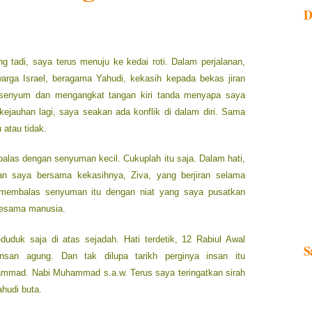
D
ng tadi, saya terus menuju ke kedai roti. Dalam perjalanan,
arga Israel, beragama Yahudi, kekasih kepada bekas jiran
a senyum dan mengangkat tangan kiri tanda menyapa saya
 kejauhan lagi, saya seakan ada konflik di dalam diri. Sama
 atau tidak.
alas dengan senyuman kecil. Cukuplah itu saja. Dalam hati,
ban saya bersama kekasihnya, Ziva, yang berjiran selama
membalas senyuman itu dengan niat yang saya pusatkan
sesama manusia.
duduk saja di atas sejadah. Hati terdetik, 12 Rabiul Awal
S
insan agung. Dan tak dilupa tarikh perginya insan itu
ammad. Nabi Muhammad s.a.w. Terus saya teringatkan sirah
hudi buta.