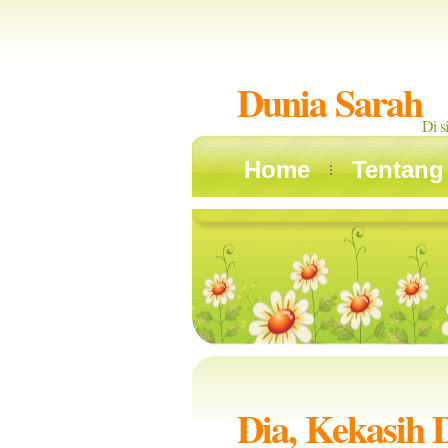
Dunia Sarah
Di s
Home
Tentang
Dia, Kekasih 