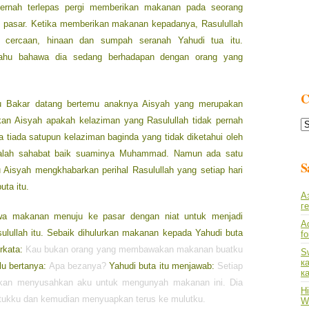
 pernah terlepas pergi memberikan makanan pada seorang
t pasar. Ketika memberikan makanan kepadanya, Rasulullah
r cercaan, hinaan dan sumpah seranah Yahudi tua itu.
 tahu bahawa dia sedang berhadapan dengan orang yang
C
bu Bakar datang bertemu anaknya Aisyah yang merupakan
akan Aisyah apakah kelaziman yang Rasulullah tidak pernah
C
L
tiada satupun kelaziman baginda yang tidak diketahui oleh
dalah sahabat baik suaminya Muhammad. Namun ada satu
S
lu Aisyah mengkhabarkan perihal Rasulullah yang setiap hari
ta itu.
А
г
a makanan menuju ke pasar dengan niat untuk menjadi
A
lullah itu. Sebaik dihulurkan makanan kepada Yahudi buta
f
erkata:
Kau bukan orang yang membawakan makanan buatku
S
к
lu bertanya:
Apa bezanya?
Yahudi buta itu menjawab:
Setiap
к
h akan menyusahkan aku untuk mengunyah makanan ini. Dia
Hi
tukku dan kemudian menyuapkan terus ke mulutku.
Wh