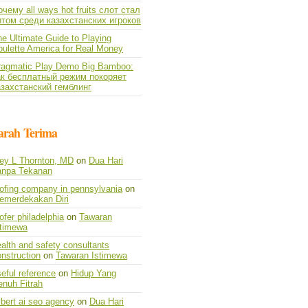
чему all ways hot fruits слот стал
итом среди казахстанских игроков
e Ultimate Guide to Playing
oulette America for Real Money
ragmatic Play Demo Big Bamboo:
ак бесплатный режим покоряет
азахстанский гемблинг
arah Terima
vey L Thornton, MD
on
Dua Hari
anpa Tekanan
oofing company in pennsylvania
on
emerdekakan Diri
ofer philadelphia
on
Tawaran
stimewa
alth and safety consultants
nstruction
on
Tawaran Istimewa
eful reference
on
Hidup Yang
enuh Fitrah
lbert ai seo agency
on
Dua Hari