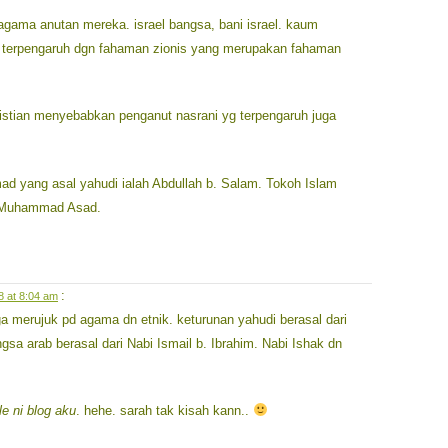
agama anutan mereka. israel bangsa, bani israel. kaum
 terpengaruh dgn fahaman zionis yang merupakan fahaman
istian menyebabkan penganut nasrani yg terpengaruh juga
d yang asal yahudi ialah Abdullah b. Salam. Tokoh Islam
n Muhammad Asad.
:
8 at 8:04 am
uga merujuk pd agama dn etnik. keturunan yahudi berasal dari
gsa arab berasal dari Nabi Ismail b. Ibrahim. Nabi Ishak dn
e ni blog aku
. hehe. sarah tak kisah kann..