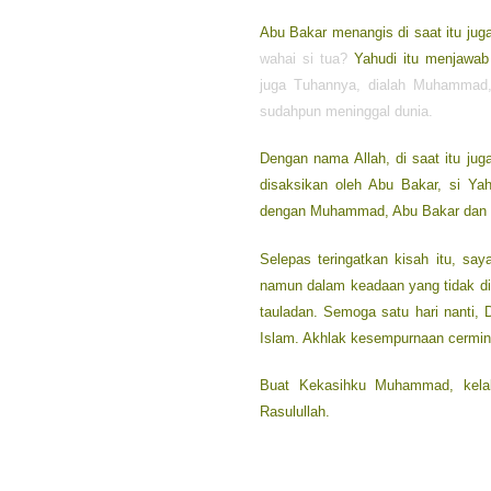
Abu Bakar menangis di saat itu jug
wahai si tua?
Yahudi itu menjawab
juga Tuhannya, dialah Muhammad,
sudahpun meninggal dunia.
Dengan nama Allah, di saat itu jug
disaksikan oleh Abu Bakar, si Ya
dengan Muhammad, Abu Bakar dan m
Selepas teringatkan kisah itu, sa
namun dalam keadaan yang tidak dia
tauladan. Semoga satu hari nanti, 
Islam. Akhlak kesempurnaan cermina
Buat Kekasihku Muhammad, kelak 
Rasulullah.
Kekasih Dari Langit