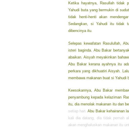
Ketika hayatnya, Rasullah tidak
Yahudi buta yang bermukin di sudu
tidak henti-henti akan mendenga
Sedangkan, si Yahudi itu tidak
dibencinya itu.
Selepas kewafatan Rasulullah, A
isteri baginda. Abu Bakar bertany
abaikan. Aisyah meyakinkan bahawa 
Abu Bakar kerana ayahnya itu a
perkara yang dikhuatiri Aisyah. La
membawa makanan buat si Yahudi bu
Keesokannya, Abu Bakar membaw
penyambung kepada kelaziman Rasu
itu, dia menolak makanan itu dan b
setiap hari.
Abu Bakar kehairanan la
kali dia datang, dia tidak perna
akan menghaluskan makanan itu un