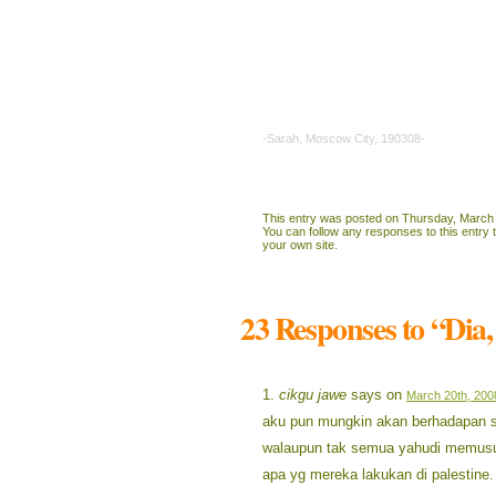
Muhammad itu namanya kirana
Jiwanya cahaya
Kekasih hati ummat yang bersyaha
Kekasih terulung di sisi Allah
-Sarah, Moscow City, 190308-
This entry was posted on Thursday, March 2
You can follow any responses to this entry
your own site.
23 Responses to “Dia
cikgu jawe
says on
March 20th, 200
aku pun mungkin akan berhadapan si
walaupun tak semua yahudi memusu
apa yg mereka lakukan di palestine.