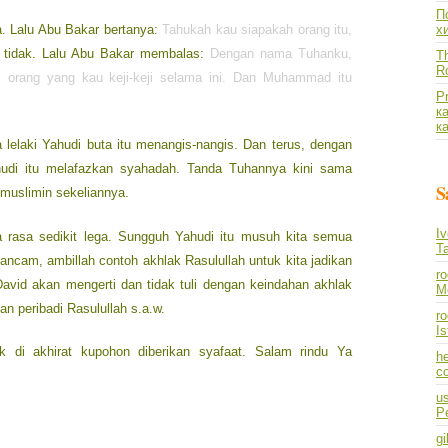
По
a. Lalu Abu Bakar bertanya:
Tahukah kau siapakah orang itu,
х
 tidak. Lalu Abu Bakar membalas:
Dengan nama Tuhanku,
Th
R
 orang yang kau keji-keji selama ini. Dan Muhammad itu
P
к
к
a lelaki Yahudi buta itu menangis-nangis. Dan terus, dengan
hudi itu melafazkan syahadah. Tanda Tuhannya kini sama
S
uslimin sekeliannya.
I
ya rasa sedikit lega. Sungguh Yahudi itu musuh kita semua
T
ncam, ambillah contoh akhlak Rasulullah untuk kita jadikan
r
David akan mengerti dan tidak tuli dengan keindahan akhlak
M
n peribadi Rasulullah s.a.w.
ro
I
di akhirat kupohon diberikan syafaat. Salam rindu Ya
he
co
us
P
gi