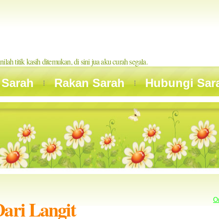
inilah titik kasih ditemukan, di sini jua aku curah segala.
 Sarah
Rakan Sarah
Hubungi Sar
Dari Langit
O