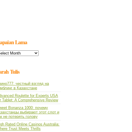
apaian Lama
apaian
ama
arah Tulis
зино777: честный взгляд на
емблинг в Казахстане
dvanced Roulette for Experts USA
or Tablet: A Comprehensive Review
weet Bonanza 1000: почему
азахстанцы выбирают этот слот и
ак не потерять голову
gh Rated Online Casinos Australia:
ere Trust Meets Thrills